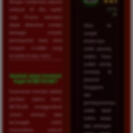
★★★★★
dengan melakukan deposit
23 Februari
sebesar 10 ribu rupiah
2026
saja. Proses transaksi
dapat dilakukan melalui
Situs ini
berbagai metode
sangat
pembayaran bank lokal
terpercaya
maupun e-wallet yang
untuk pasang
tersedia di situs kami.
angka. Saya
sudah sering
menang di
Apakah aman bermain
pasaran
togel di BETA138?
Singapore
Keamanan member adalah
dan
prioritas utama kami.
pembayarannya
BETA138 menggunakan
selalu tepat
sistem enkripsi data
waktu tanpa
tercanggih untuk
ada potongan
memastikan seluruh