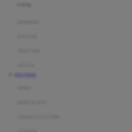
0-36 Kg
Fisher Price
Flipper
gendongan
Friends Of Sally
travel cots
G
diaper bags
Gb
Geko
aksesoris
Graco
SITUS TOGEL
Gund
selimut
H
bantal & sprei
Habbie
Haenim
ranjang bayi & balita
Happy Horse
perabotan