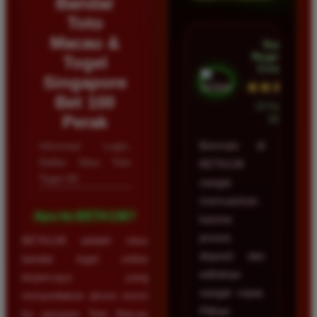
Bandar
Toto
Macau &
Nadia
Nugroho •
Togel
Cirebon
Singapore
★★★★★
Bet 100
23 Februari
Perak
2026
Informasi Login,
Bermain di
Daftar Situs Toto
BETA138
Togel 4D
sangat
memuaskan
Apa itu BETA138?
karena
proses
BETA138 adalah situs
deposit dan
bandar togel online
withdraw
terpercaya yang
sangat cepat.
menyediakan akses resmi
Pilihan
ke pasaran Toto Macau