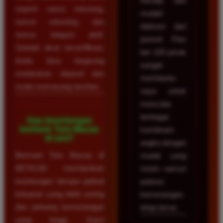
friendly dan
seperti nama rekening,
mudah
nomor rekening, dan
diakses dari
nomor telepon aktif.
ponsel. Fitur
Setelah akun terverifikasi,
bet 100 perak
Anda bisa langsung
sangat
melakukan deposit dan
membantu
mulai memasang taruhan.
saya untuk
mencoba
berbagai
Apa keuntungan
bermain Toto Macau
kombinasi
di sini?
angka dengan
Bermain Toto Macau di
modal yang
BETA138 memberikan
minim namun
keuntungan berupa jadwal
potensi
keluaran yang lebih sering
kemenangan
dan peluang kemenangan
tetap besar.
yang tinggi. Kami