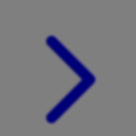
Xootz
Y
Yamatoya
Z
Zaxy
Zoggs
0-9
4Moms
59S