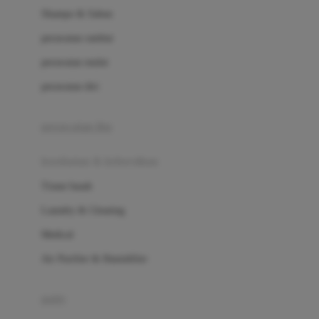
London Taxi
Shampo & Sabun
Love To Dream
perawatan rambut
perawatan mulut
M
perawatan diri
Magformers
Mama's Choice
perawatan ibu
Mamas&Papas
kesehatan & kebersihan
Mamaway
Tissue basah
Maxi Cosi
Laundry & Cleaning
Megabloks
Medical
Micro
Air Purifier & Humidifier
MiDeer
Mimi & Lula
potty
Mini Monkey