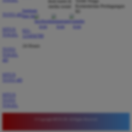
Tertib Niaga
ikuti kami di
Kementerian Perdagangan
media sosial
bantuan
RI
TOTO 4D
dan faq
SITUS
021-
TOGEL
123456789
24 Hours
TOTO
TOGEL
4D
SITUS
TOTO 4D
SITUS
TOTO
TOGEL
© Copyright BETA138. All Rights Reserved.