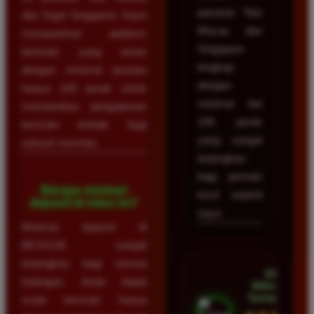
pasaran Toto
dan Togel Singapore. Kami
Macau dan
menawarkan platform
Singapore
bermain yang aman
lengkap
dengan minimal taruhan
dengan
hanya 100 perak untuk
minimal bet
memberikan pengalaman
100 perak
bermain terbaik bagi
yang sangat
seluruh member.
terjangkau
bagi pemain
Berapa minimal
kecil seperti
deposit di situs ini?
saya.
Minimal deposit di
BETA138 sangat
terjangkau bagi semua
Eko
kalangan. Anda dapat
Wibowo •
Samarinda
mulai bermain hanya