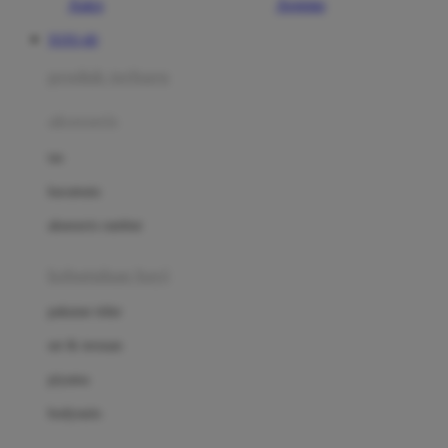
Asics
Aveeno
TOTO 4D
produk terbaru
aksesoris
tas
kacamata
aksesoris rambut
kebutuhan bayi
pakaian tidur
set & terusan
piyama
bodysuits