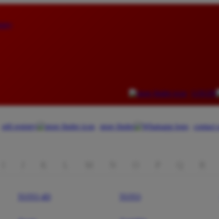
istry
LOGIN
gift registry
store finder
contact 
I
J
K
L
M
N
O
P
Q
R
TOTO 4D
TOTO