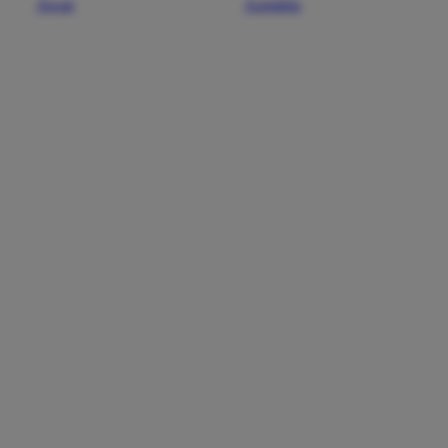
Awan
Azetabio