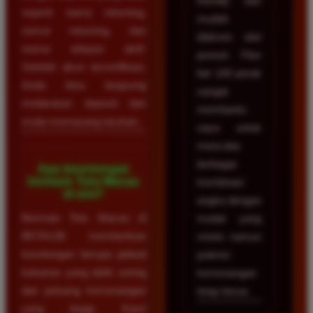
friendly dan
seperti nama rekening,
mudah
nomor rekening, dan
diakses dari
nomor telepon aktif.
ponsel. Fitur
Setelah akun terverifikasi,
bet 100 perak
Anda bisa langsung
sangat
melakukan deposit dan
membantu
mulai memasang taruhan.
saya untuk
mencoba
berbagai
Apa keuntungan
bermain Toto Macau
kombinasi
di sini?
angka dengan
Bermain Toto Macau di
modal yang
BETA138 memberikan
minim namun
keuntungan berupa jadwal
potensi
keluaran yang lebih sering
kemenangan
dan peluang kemenangan
tetap besar.
yang tinggi. Kami