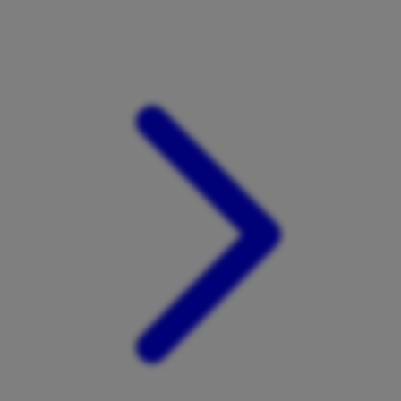
Xootz
Y
Yamatoya
Z
Zaxy
Zoggs
0-9
4Moms
59S