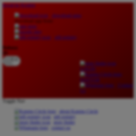
lewati ke Konten
download apps
download app from:
gift registry
Bahasa
ID
LOGIN
DAFTAR
Contact
Us
Toggle Nav
about Kanmo Circle
gift registry
store finder
contact us