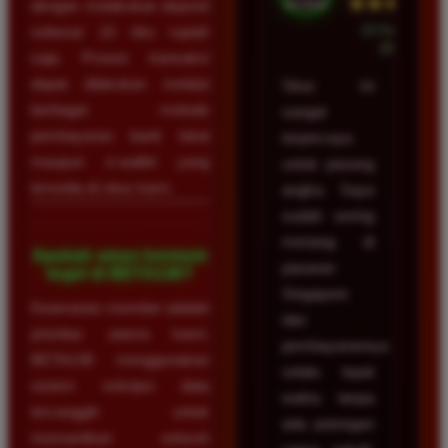
★★★★★
dengan melakukan deposit
23 Februari
sebesar 10 ribu rupiah
2026
saja. Proses transaksi
dapat dilakukan melalui
Situs ini
berbagai metode
sangat
pembayaran bank lokal
terpercaya
maupun e-wallet yang
untuk pasang
tersedia di situs kami.
angka. Saya
sudah sering
menang di
Apakah aman bermain
pasaran
togel di BETA138?
Singapore
Keamanan member adalah
dan
prioritas utama kami.
pembayarannya
BETA138 menggunakan
selalu tepat
sistem enkripsi data
waktu tanpa
tercanggih untuk
ada potongan
memastikan seluruh