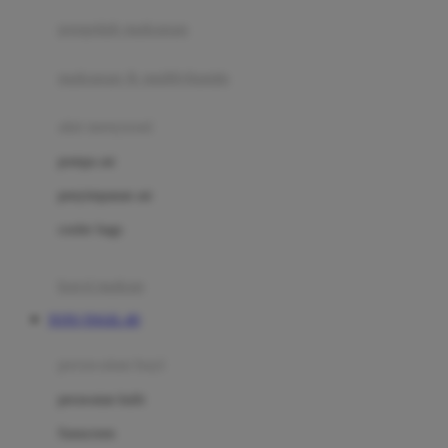
pengolah makanan
Joolz
Jujube
makanan & multivitamin
K
alat menyusui
Kiddycuts
pompa asi
Kumon
penyimpanan asi
L
cooler bags
Leapfrog
kursi makan
Leclerc
TOTO TOGEL 4D
Lee Vierra
Lillebaby
perawatan bayi
Little Bird Told Me
perawatan kulit
Little Miss Janis
Sunscreen