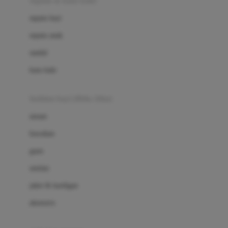
sepatu & kaus kaki
Bio Oil
sepatu bayi
Biolane
sepatu anak
Bite Fighters
sandal
Bizzi Growin
kaus kaki
Blackmores
fashion bayi (0bln-3thn)
Blooming Marvellous
atasan
Bonnels
bawahan
Bravado
gaun
Bruder
setelan
Brush Baby
jaket & kardigan
Buds Organics
aksesoris
Bugaboo
Buggygear