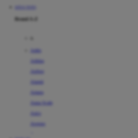
SITUS TOTO
Brand A-Z
A
Addo
Adidas
Airfree
Alamii
Amara
Aqua Scale
Asics
Aveeno
Awan