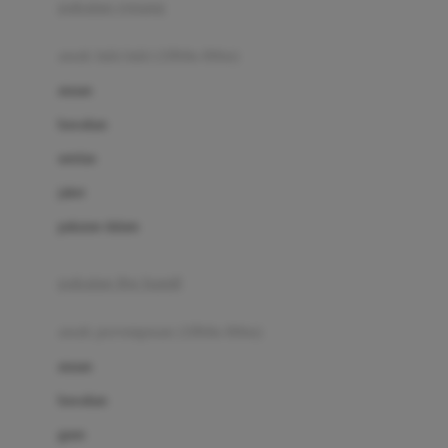
pakaian renang
Bumkins
anak laki-laki (18bln-8thn)
C
atasan
Cetaphil
bawahan
Chicco
setelan
Childlife
jaket
Clevamama
pakaian dalam
Cocolatte
Cottonseeds
pakaian ibu hamil
Cozy N Safe
anak perempuan (18bln-8thn)
Crane
atasan
Cybex
bawahan
D
gaun