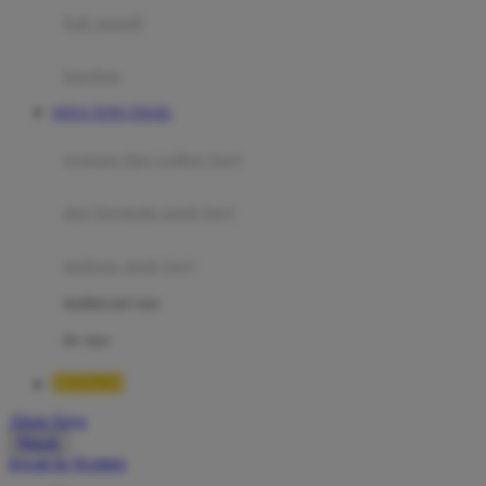
Moby
bak mandi
Momami
handuk
Mothercare
SITUS TOTO TOGEL
Mustela
ayunan dan walker bayi
My Buddy Tag
My K
alas bermain anak bayi
N
mainan anak bayi
Naif
mothercare toys
Nike
elc toys
Nordic Natural
BETA138
Nuby
Akun Saya
Nuna
Masuk
lewati ke Konten
O