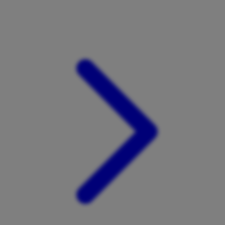
Xootz
Y
Yamatoya
Z
Zaxy
Zoggs
0-9
4Moms
59S