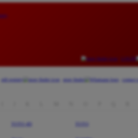
istry
LOGIN
gift registry
store finder
contact 
I
J
K
L
M
N
O
P
Q
R
TOTO 4D
TOTO