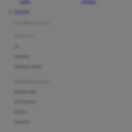
Asics
Aveeno
TOTO 4D
produk terbaru
aksesoris
tas
kacamata
aksesoris rambut
kebutuhan bayi
pakaian tidur
set & terusan
piyama
bodysuits