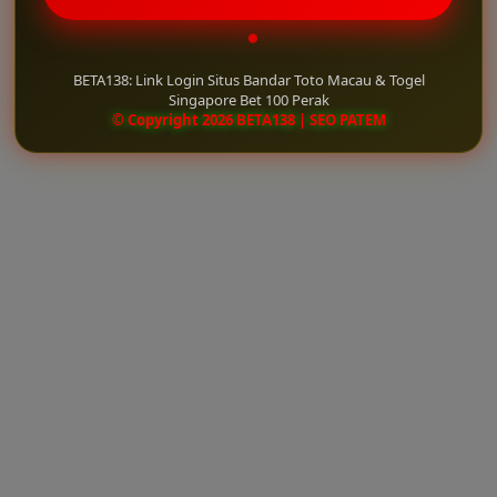
BETA138: Link Login Situs Bandar Toto Macau & Togel
Singapore Bet 100 Perak
© Copyright 2026 BETA138 | SEO PATEM