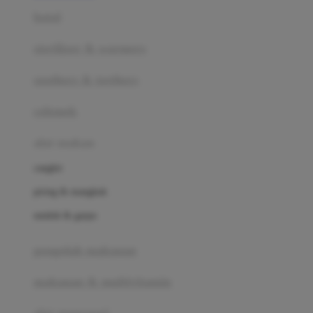
botol
sterilizer & warmers
soothers & teethers
celemek
alat makan
cangkir
piring & mangkuk
sendok & garpu
pengolah makanan
makanan & multivitamin