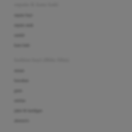
sepatu & kaus kaki
sepatu bayi
sepatu anak
sandal
kaus kaki
fashion bayi (0bln-3thn)
atasan
bawahan
gaun
setelan
jaket & kardigan
aksesoris