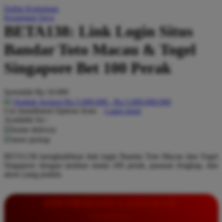
Daftar Keinginan
Q
Keranjang Saya
BETA138: Link Login Situs
QV Baby
Bandar Toto Macau & Togel
R
Singapore Bet 100 Perak
Real Shades
Red Castle
Serendah
Rp 10.000
Ribbon Madness
Hadiah Jackpot
Rp.5.000.000
-
Rp.5.000.000.000
Use Installment Options from
.
Laarn more
Available for :
S
home delivery
store pickup
Sebamed
BETA138 menghadirkan link login Bandar Toto Macau dan Togel
Silver Cross
Singapore dengan taruhan mulai 100 perak, pasaran lengkap, dan
akses yang praktis.
Simply Idea
Skip Hop
INFORMASI LENGKAP
Spectra