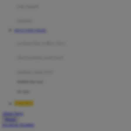
Moby
bak mandi
Momami
handuk
Mothercare
SITUS TOTO TOGEL
Mustela
ayunan dan walker bayi
My Buddy Tag
My K
alas bermain anak bayi
N
mainan anak bayi
Naif
mothercare toys
Nike
elc toys
Nordic Natural
BETA138
Nuby
Akun Saya
Nuna
Masuk
lewati ke Konten
O