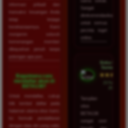
sama sekali.
informasi pribadi dan
Sangat
transaksi keuangan Anda
direkomendasikan
tetap terjaga
untuk semua
kerahasiaannya. Kami
pecinta togel
menjamin seluruh
online.
kemenangan member
dibayarkan penuh tanpa
potongan apa pun.
Siska Putri •
Samarinda
★★★★★
Bagaimana cara
mendaftar akun di
23 Februari
BETA138?
2026
Untuk mendaftar, cukup
Tampilan
klik tombol daftar pada
situs
halaman utama situs kami.
BETA138
Isi formulir pendaftaran
sangat user
dengan data diri yang valid,