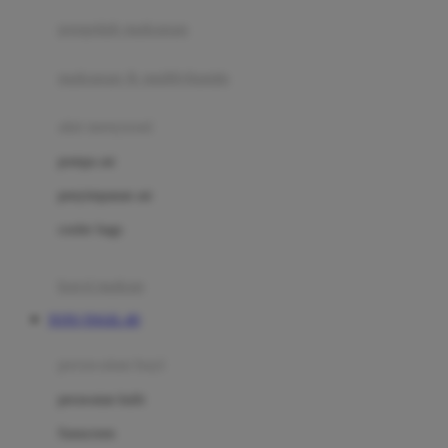
pengolah makanan
Joolz
Jujube
makanan & multivitamin
K
alat menyusui
Kiddycuts
pompa asi
Kumon
penyimpanan asi
L
cooler bags
Leapfrog
kursi makan
Leclerc
TOTO TOGEL 4D
Lee Vierra
Lillebaby
perawatan bayi
Little Bird Told Me
perawatan kulit
Little Miss Janis
Sunscreen