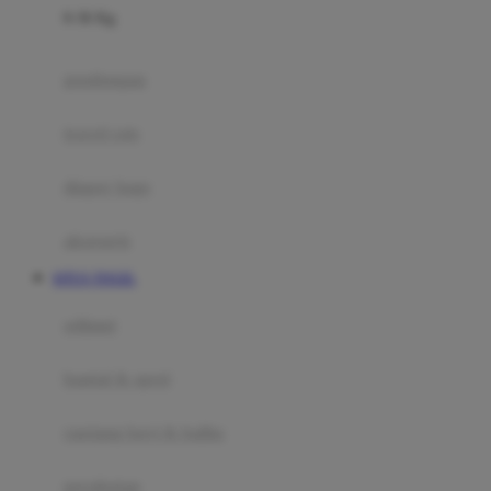
0-36 Kg
Fisher Price
Flipper
gendongan
Friends Of Sally
travel cots
G
diaper bags
Gb
Geko
aksesoris
Graco
SITUS TOGEL
Gund
selimut
H
bantal & sprei
Habbie
Haenim
ranjang bayi & balita
Happy Horse
perabotan