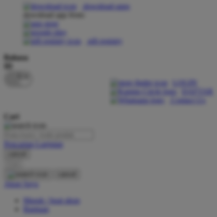
download apps
download app from:
Oh Ma Grain
Okiedog
gift registry
P
Bahasa
ID
Peachy
LOGIN
Phil & Ted's
DAFTAR
Contact Us
Philips Avent
Cari
Pigeon
Playgro
Pencarian Lanjutan
cancel
Poled Global
Cari
Ponycycle
cancel
Akun Saya
Puma
Masuk / buat akun
Pureats
Bantuan