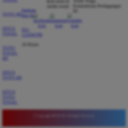
Tertib Niaga
ikuti kami di
Kementerian Perdagangan
media sosial
bantuan
RI
TOTO 4D
dan faq
SITUS
021-
TOGEL
123456789
24 Hours
TOTO
TOGEL
4D
SITUS
TOTO 4D
SITUS
TOTO
TOGEL
© Copyright BETA138. All Rights Reserved.