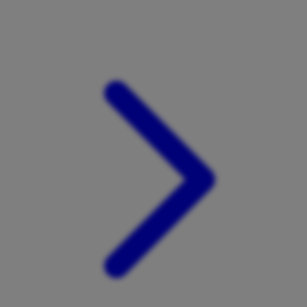
Xootz
Y
Yamatoya
Z
Zaxy
Zoggs
0-9
4Moms
59S