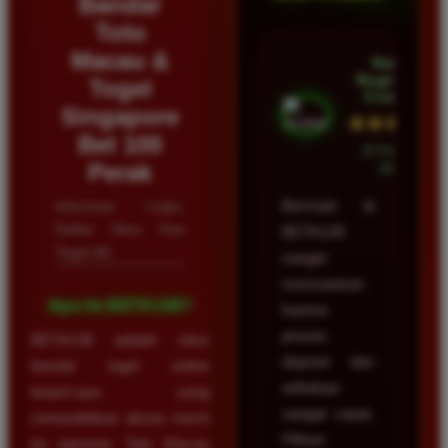
Bandar
Toto
Macau &
Nadia
Nugroho •
Togel
Cirebon
Singapore
★★★★★
Bet 100
23 Februari
Perak
2026
Informasi Login,
Bermain di
Daftar Situs Toto
BETA138
Togel 4D
sangat
memuaskan
Apa itu BETA138?
karena
proses
BETA138 adalah situs
deposit dan
bandar togel online
withdraw
terpercaya yang
sangat cepat.
menyediakan akses resmi
Pilihan
ke pasaran Toto Macau