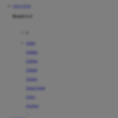
SITUS TOTO
Brand A-Z
A
Addo
Adidas
Airfree
Alamii
Amara
Aqua Scale
Asics
Aveeno
Awan