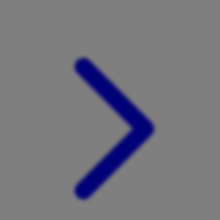
Xootz
Y
Yamatoya
Z
Zaxy
Zoggs
0-9
4Moms
59S