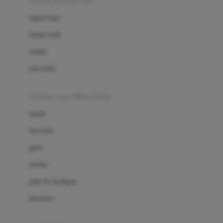
sepatu & kaus kaki
Bio Oil
sepatu bayi
Biolane
sepatu anak
Bite Fighters
sandal
Bizzi Growin
kaus kaki
Blackmores
fashion bayi (0bln-3thn)
Blooming Marvellous
atasan
Bonnels
bawahan
Bravado
gaun
Bruder
setelan
Brush Baby
jaket & kardigan
Buds Organics
aksesoris
Bugaboo
Buggygear