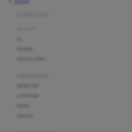
TOTO 4D
Azetabio
produk terbaru
B
aksesoris
Baabaasheepz
tas
Babiators
kacamata
Baby Dove
aksesoris rambut
Baby Jogger
Baby Rovega
kebutuhan bayi
Babybee
pakaian tidur
Banana Boat
set & terusan
Banz
piyama
Barbie
bodysuits
Beaba
Beauty Barn