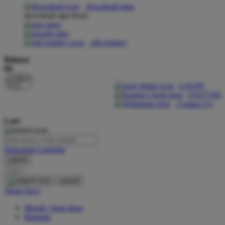
download apps
download app from:
Oh Ma Grain
Okiedog
gift registry
P
Bahasa
ID
Peachy
LOGIN
Phil & Ted's
DAFTAR
Contact Us
Philips Avent
Cari
Pigeon
Playgro
Pencarian Lanjutan
cancel
Poled Global
Cari
Ponycycle
cancel
Akun Saya
Puma
Masuk / buat akun
Pureats
Bantuan