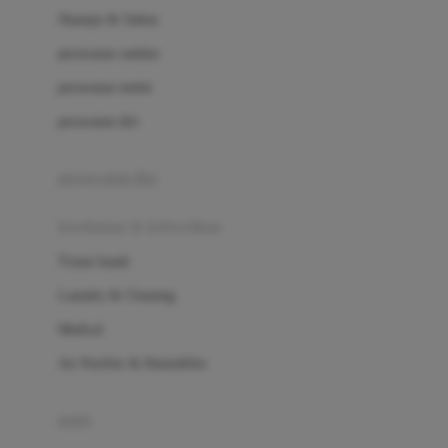
London Taxi
Shampo & Sabun
Love To Dream
perawatan rambut
perawatan mulut
M
perawatan diri
Magformers
Mama's Choice
perawatan ibu
Mamas&Papas
kesehatan & kebersihan
Mamaway
Tissue basah
Maxi Cosi
Laundry & Cleaning
Megabloks
Medical
Micro
Air Purifier & Humidifier
MiDeer
Mimi & Lula
potty
Mini Monkey