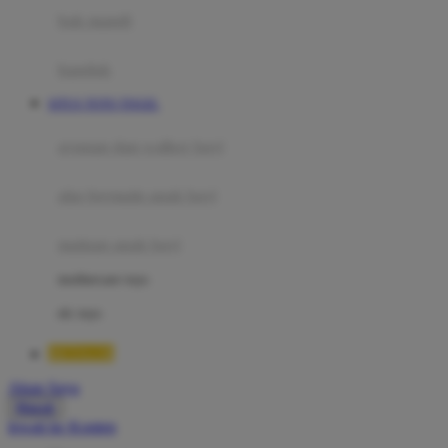
Moby
bak mandi
Momami
handuk
Mothercare
SITUS TOTO TOGEL
Mustela
ayunan dan walker bayi
My Buddy Tag
My K
alas bermain anak bayi
N
mainan anak bayi
Naif
mothercare toys
Nike
elc toys
Nordic Natural
BETA138
Nuby
Akun Saya
Nuna
Masuk
lewati ke Konten
O