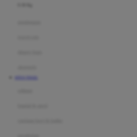
0-36 Kg
Fisher Price
Flipper
gendongan
Friends Of Sally
travel cots
G
diaper bags
Gb
Geko
aksesoris
Graco
SITUS TOGEL
Gund
selimut
H
bantal & sprei
Habbie
Haenim
ranjang bayi & balita
Happy Horse
perabotan