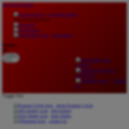
lewati ke Konten
download apps
download app from:
gift registry
Bahasa
ID
LOGIN
DAFTAR
Contact
Us
Toggle Nav
about Kanmo Circle
gift registry
store finder
contact us