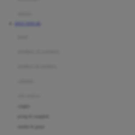
Happy Tummy
Hauck
matras
Havaianas
SITUS TOTO 4D
Hegen
botol
Hot Wheels
sterilizer & warmers
Hybrid
soothers & teethers
I
Inlacta DHA
celemek
Interlac
alat makan
Ivenet
cangkir
J
piring & mangkuk
Jack N Jill
sendok & garpu
Joie