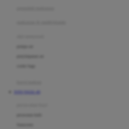
pengolah makanan
Joolz
Jujube
makanan & multivitamin
K
alat menyusui
Kiddycuts
pompa asi
Kumon
penyimpanan asi
L
cooler bags
Leapfrog
kursi makan
Leclerc
TOTO TOGEL 4D
Lee Vierra
Lillebaby
perawatan bayi
Little Bird Told Me
perawatan kulit
Little Miss Janis
Sunscreen