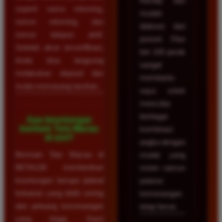
friendly dan
seperti nama rekening,
mudah
nomor rekening, dan
diakses dari
nomor telepon aktif.
ponsel. Fitur
Setelah akun terverifikasi,
bet 100 perak
Anda bisa langsung
sangat
melakukan deposit dan
membantu
mulai memasang taruhan.
saya untuk
mencoba
berbagai
Apa keuntungan
bermain Toto Macau
kombinasi
di sini?
angka dengan
Bermain Toto Macau di
modal yang
BETA138 memberikan
minim namun
keuntungan berupa jadwal
potensi
keluaran yang lebih sering
kemenangan
dan peluang kemenangan
tetap besar.
yang tinggi. Kami