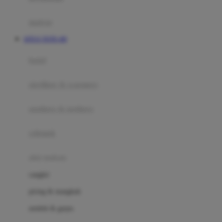
Happy Tummy
Hauck
matras
Havaianas
SITUS TOTO 4D
Hegen
botol
Hot Wheels
sterilizer & warmers
Hybrid
soothers & teethers
I
Inlacta DHA
celemek
Interlac
alat makan
Ivenet
cangkir
J
piring & mangkuk
Jack N Jill
sendok & garpu
Joie