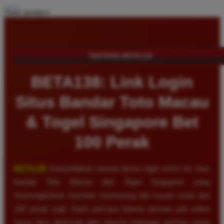
Share product:
TENTANG BETA138
BETA138: Link Login
Situs Bandar Toto Macau
& Togel Singapore Bet
100 Perak
BETA138
menyediakan sarana akses login resmi ke situs
bandar Toto Macau dan Togel Singapore yang
memungkinkan member memasang bet murah mulai dari
100 perak saja. Kami percaya bahwa taruhan judi online
harus bisa dinikmati oleh seluruh kalangan pemain tanpa