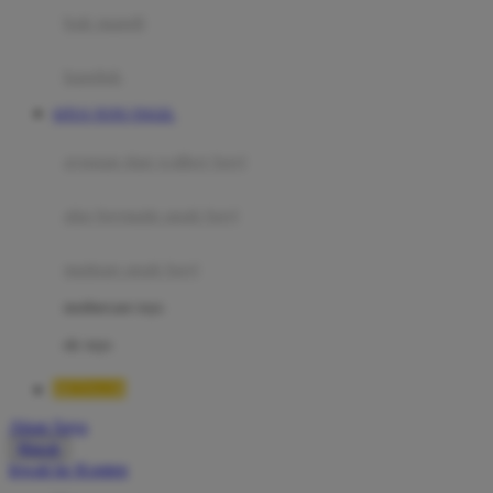
Moby
bak mandi
Momami
handuk
Mothercare
SITUS TOTO TOGEL
Mustela
ayunan dan walker bayi
My Buddy Tag
My K
alas bermain anak bayi
N
mainan anak bayi
Naif
mothercare toys
Nike
elc toys
Nordic Natural
BETA138
Nuby
Akun Saya
Nuna
Masuk
lewati ke Konten
O