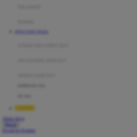
Moby
bak mandi
Momami
handuk
Mothercare
SITUS TOTO TOGEL
Mustela
ayunan dan walker bayi
My Buddy Tag
My K
alas bermain anak bayi
N
mainan anak bayi
Naif
mothercare toys
Nike
elc toys
Nordic Natural
BETA138
Nuby
Akun Saya
Nuna
Masuk
lewati ke Konten
O