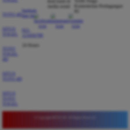
Tertib Niaga
ikuti kami di
Kementerian Perdagangan
media sosial
bantuan
RI
TOTO 4D
dan faq
SITUS
021-
TOGEL
123456789
24 Hours
TOTO
TOGEL
4D
SITUS
TOTO 4D
SITUS
TOTO
TOGEL
© Copyright BETA138. All Rights Reserved.