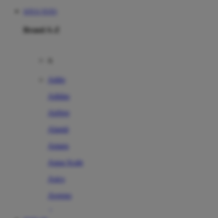
SITUS TOTO
Brand A-Z
A
Addo
Adidas
Airfree
Alamii
Amara
Aqua Scale
Asics
Aveeno
Awan