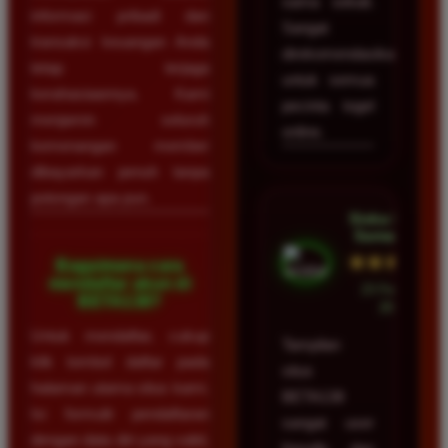
sama sekali.
informasi pribadi dan
Sangat
transaksi keuangan Anda
direkomendasikan
tetap terjaga
untuk semua
kerahasiaannya. Kami
pecinta togel
menjamin seluruh
online.
kemenangan member
dibayarkan penuh tanpa
potongan apa pun.
Siska Putri •
Samarinda
★★★★★
Bagaimana cara
mendaftar akun di
23 Februari
BETA138?
2026
Untuk mendaftar, cukup
Tampilan
klik tombol daftar pada
situs
halaman utama situs kami.
BETA138
Isi formulir pendaftaran
sangat user
dengan data diri yang valid,