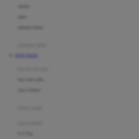
Dae Organics
setelan
Docare
jaket
Doona
pakaian dalam
Down To Earth
Drew
pakaian tidur
Dr. Brown's
TOTO TOGEL
E
kereta dorong
ELC
bayi baru lahir
Ergobaby
usia 6 bulan+
Expert Care
koper anak
Ezyroller
kursi mobil
F
0-13 Kg
Felt So Sweet