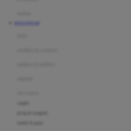
Happy Tummy
Hauck
matras
Havaianas
SITUS TOTO 4D
Hegen
botol
Hot Wheels
sterilizer & warmers
Hybrid
soothers & teethers
I
Inlacta DHA
celemek
Interlac
alat makan
Ivenet
cangkir
J
piring & mangkuk
Jack N Jill
sendok & garpu
Joie