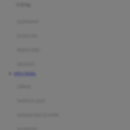
0-36 Kg
Fisher Price
Flipper
gendongan
Friends Of Sally
travel cots
G
diaper bags
Gb
Geko
aksesoris
Graco
SITUS TOGEL
Gund
selimut
H
bantal & sprei
Habbie
Haenim
ranjang bayi & balita
Happy Horse
perabotan