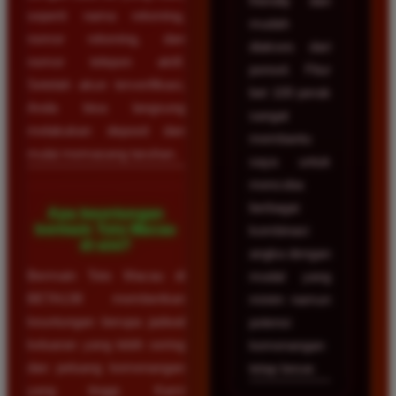
friendly dan
seperti nama rekening,
mudah
nomor rekening, dan
diakses dari
nomor telepon aktif.
ponsel. Fitur
Setelah akun terverifikasi,
bet 100 perak
Anda bisa langsung
sangat
melakukan deposit dan
membantu
mulai memasang taruhan.
saya untuk
mencoba
berbagai
Apa keuntungan
bermain Toto Macau
kombinasi
di sini?
angka dengan
Bermain Toto Macau di
modal yang
BETA138 memberikan
minim namun
keuntungan berupa jadwal
potensi
keluaran yang lebih sering
kemenangan
dan peluang kemenangan
tetap besar.
yang tinggi. Kami