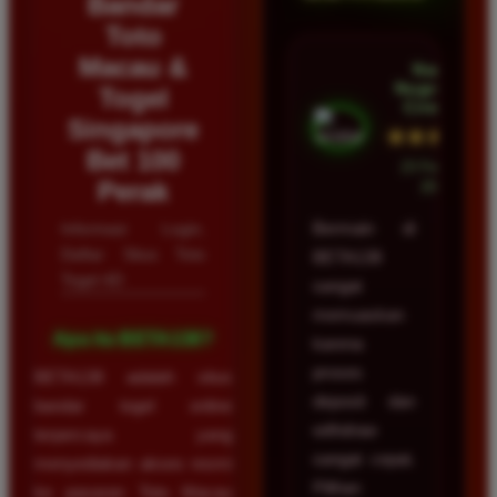
Bandar
Toto
Macau &
Nadia
Nugroho •
Togel
Cirebon
Singapore
★★★★★
Bet 100
23 Februari
Perak
2026
Informasi Login,
Bermain di
Daftar Situs Toto
BETA138
Togel 4D
sangat
memuaskan
Apa itu BETA138?
karena
proses
BETA138 adalah situs
deposit dan
bandar togel online
withdraw
terpercaya yang
sangat cepat.
menyediakan akses resmi
Pilihan
ke pasaran Toto Macau