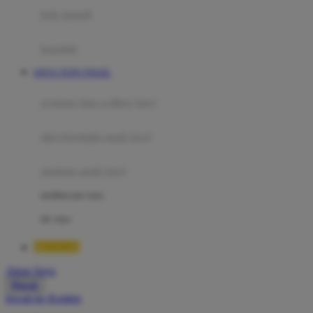
Moby
bak mandi
Momami
handuk
Mothercare
SITUS TOTO TOGEL
Mustela
ayunan dan walker bayi
My Buddy Tag
My K
alas bermain anak bayi
N
mainan anak bayi
Naif
mothercare toys
Nike
elc toys
Nordic Natural
BETA138
Nuby
Akun Saya
Nuna
Masuk
lewati ke Konten
O