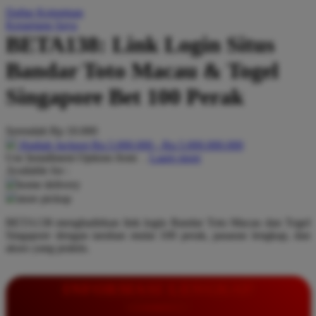
Daftar Keinginan
Q
Keranjang Saya
BETA138: Link Login Situs
QV Baby
Bandar Toto Macau & Togel
R
Singapore Bet 100 Perak
Real Shades
Red Castle
Serendah
Rp 10.000
Ribbon Madness
Hadiah Jackpot
Rp.5.000.000
-
Rp.5.000.000.000
Use Installment Options from
.
Laarn more
Available for :
S
home delivery
store pickup
Sebamed
BETA138 menghadirkan link login Bandar Toto Macau dan Togel
Silver Cross
Singapore dengan taruhan mulai 100 perak, pasaran lengkap, dan
akses yang praktis.
Simply Idea
Skip Hop
INFORMASI LENGKAP
Spectra