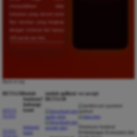
menyediakan data
keluaran yang akurat serta
fitur taruhan yang lengkap
dengan minimal bet hanya
100 perak per line.
Back to top
BETA138
butuh
unduh aplikasi
we accept
bantuan?
BETA138
hubungi
kami
SITUS
TOTO
Direktorat Jenderal
hubungi
TOTO
Perlindungan Konsumen dan
kami
TOGEL