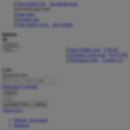
download apps
download app from:
Oh Ma Grain
Okiedog
gift registry
P
Bahasa
ID
Peachy
LOGIN
Phil & Ted's
DAFTAR
Contact Us
Philips Avent
Cari
Pigeon
Playgro
Pencarian Lanjutan
cancel
Poled Global
Cari
Ponycycle
cancel
Akun Saya
Puma
Masuk / buat akun
Pureats
Bantuan