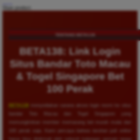
Share product:
TENTANG BETA138
BETA138: Link Login
Situs Bandar Toto Macau
& Togel Singapore Bet
100 Perak
BETA138
menyediakan sarana akses login resmi ke situs
bandar Toto Macau dan Togel Singapore yang
memungkinkan member memasang bet murah mulai dari
100 perak saja. Kami percaya bahwa taruhan judi online
harus bisa dinikmati oleh seluruh kalangan pemain tanpa