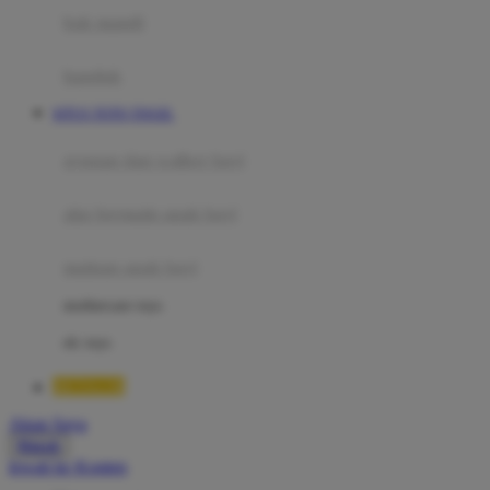
Moby
bak mandi
Momami
handuk
Mothercare
SITUS TOTO TOGEL
Mustela
ayunan dan walker bayi
My Buddy Tag
My K
alas bermain anak bayi
N
mainan anak bayi
Naif
mothercare toys
Nike
elc toys
Nordic Natural
BETA138
Nuby
Akun Saya
Nuna
Masuk
lewati ke Konten
O