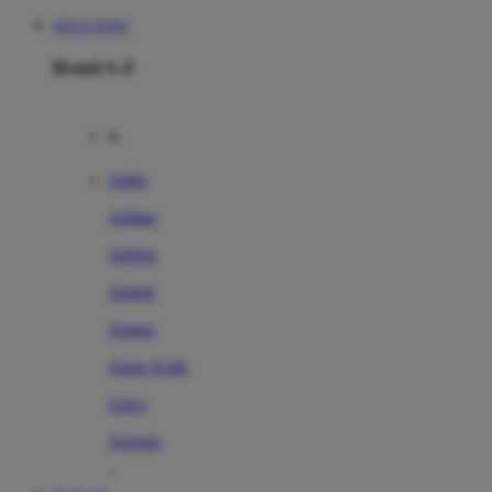
SITUS TOTO
Brand A-Z
A
Addo
Adidas
Airfree
Alamii
Amara
Aqua Scale
Asics
Aveeno
Awan