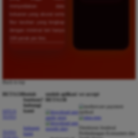
menyediakan data
keluaran yang akurat serta
fitur taruhan yang lengkap
dengan minimal bet hanya
100 perak per line.
Back to top
BETA138
butuh
unduh aplikasi
we accept
bantuan?
BETA138
hubungi
kami
SITUS
TOTO
Direktorat Jenderal
hubungi
TOTO
Perlindungan Konsumen dan
kami
TOGEL