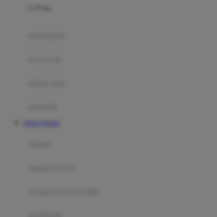
0-36 Kg
Fisher Price
Flipper
gendongan
Friends Of Sally
travel cots
G
diaper bags
Gb
Geko
aksesoris
Graco
SITUS TOGEL
Gund
selimut
H
bantal & sprei
Habbie
Haenim
ranjang bayi & balita
Happy Horse
perabotan