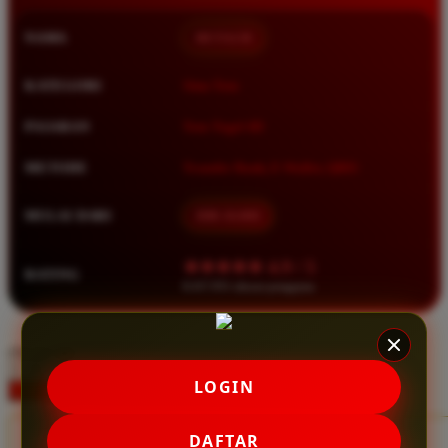
Squishmallows
NAMA
BETA138
Starbooks
Stick-O
KATEGORI
Situs Toto
Stokke
PASARAN
Toto Togel 4D
Sudocrem
METODE
Transfer Bank, E-Wallet, QRIS
Sumimo
Sunnylife
MULAI DARI
IDR 10.000
Sun-Staches
★★★★★ 4.9 / 5
RATING
Swimava
8.417.951 ulasan pengguna
T
choose qty
Tommee Tippee
LOGIN
DAFTAR
LOGIN
Trunki
Tutti Bambini
DAFTAR
CLAIM BONUS