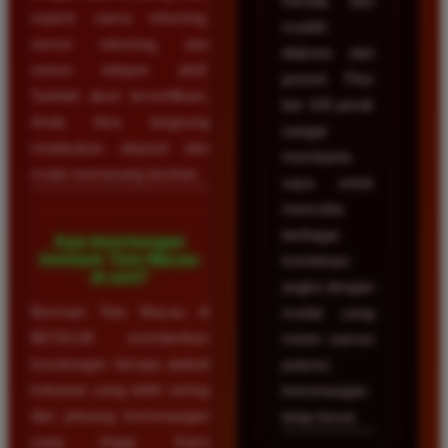
friendly dan
seperti nama rekening,
mudah
nomor rekening, dan
diakses dari
nomor telepon aktif.
ponsel. Fitur
Setelah akun terverifikasi,
bet 100 perak
Anda bisa langsung
sangat
melakukan deposit dan
membantu
mulai memasang taruhan.
saya untuk
mencoba
berbagai
Apa keuntungan
bermain Toto Macau
kombinasi
di sini?
angka dengan
Bermain Toto Macau di
modal yang
BETA138 memberikan
minim namun
keuntungan berupa jadwal
potensi
keluaran yang lebih sering
kemenangan
dan peluang kemenangan
tetap besar.
yang tinggi. Kami