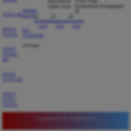
Tertib Niaga
ikuti kami di
Kementerian Perdagangan
media sosial
bantuan
RI
TOTO 4D
dan faq
SITUS
021-
TOGEL
123456789
24 Hours
TOTO
TOGEL
4D
SITUS
TOTO 4D
SITUS
TOTO
TOGEL
© Copyright BETA138. All Rights Reserved.