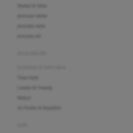
London Taxi
Shampo & Sabun
Love To Dream
perawatan rambut
perawatan mulut
M
perawatan diri
Magformers
Mama's Choice
perawatan ibu
Mamas&Papas
kesehatan & kebersihan
Mamaway
Tissue basah
Maxi Cosi
Laundry & Cleaning
Megabloks
Medical
Micro
Air Purifier & Humidifier
MiDeer
Mimi & Lula
potty
Mini Monkey