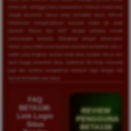
terkecuali, sehingga kami menawarkan minimal modal yang
sangat ekonomis namun tetap berhadiah besar. Nikmati
kebebasan mengeksplorasi susunan angka jitu pada
pasaran Macau dan SGP dengan peluang meraih
kemenangan fantastis. Dilengkapi dengan infrastruktur
sistem yang stabil serta layanan transaksi perbankan dan e-
wallet yang lengkap, taruhan Anda akan berjalan lancar dari
awal hingga penarikan dana. Daftarkan diri Anda sekarang
juga dan rasakan pengalaman bertaruh togel dengan bet
hemat berhadiah luar biasa.
FAQ
BETA138:
REVIEW
Link Login
PENGGUNA
Situs
BETA138