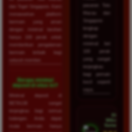
pasaran Toto
dan Togel Singapore. Kami
Macau dan
menawarkan platform
Singapore
bermain yang aman
lengkap
dengan minimal taruhan
dengan
hanya 100 perak untuk
minimal bet
memberikan pengalaman
100 perak
bermain terbaik bagi
yang sangat
seluruh member.
terjangkau
bagi pemain
Berapa minimal
kecil seperti
deposit di situs ini?
saya.
Minimal deposit di
BETA138 sangat
terjangkau bagi semua
Eko
kalangan. Anda dapat
Wibowo •
Samarinda
mulai bermain hanya