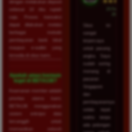
★★★★★
dengan melakukan deposit
23 Februari
sebesar 10 ribu rupiah
2026
saja. Proses transaksi
dapat dilakukan melalui
Situs ini
berbagai metode
sangat
pembayaran bank lokal
terpercaya
maupun e-wallet yang
untuk pasang
tersedia di situs kami.
angka. Saya
sudah sering
menang di
Apakah aman bermain
pasaran
togel di BETA138?
Singapore
Keamanan member adalah
dan
prioritas utama kami.
pembayarannya
BETA138 menggunakan
selalu tepat
sistem enkripsi data
waktu tanpa
tercanggih untuk
ada potongan
memastikan seluruh