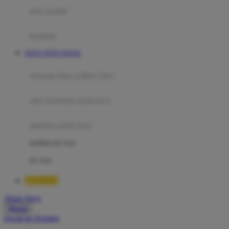
Moby
bak mandi
Momami
handuk
Mothercare
SITUS TOTO TOGEL
Mustela
ayunan dan walker bayi
My Buddy Tag
My K
alas bermain anak bayi
N
mainan anak bayi
Naif
mothercare toys
Nike
elc toys
Nordic Natural
BETA138
Nuby
Akun Saya
Nuna
Masuk
lewati ke Konten
O