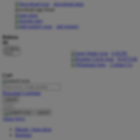
download apps
download app from:
Oh Ma Grain
Okiedog
gift registry
P
Bahasa
ID
Peachy
LOGIN
Phil & Ted's
DAFTAR
Contact Us
Philips Avent
Cari
Pigeon
Playgro
Pencarian Lanjutan
cancel
Poled Global
Cari
Ponycycle
cancel
Akun Saya
Puma
Masuk / buat akun
Pureats
Bantuan