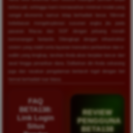
terkecuali, sehingga kami menawarkan minimal modal yang
sangat ekonomis namun tetap berhadiah besar. Nikmati
kebebasan mengeksplorasi susunan angka jitu pada
pasaran Macau dan SGP dengan peluang meraih
kemenangan fantastis. Dilengkapi dengan infrastruktur
sistem yang stabil serta layanan transaksi perbankan dan e-
wallet yang lengkap, taruhan Anda akan berjalan lancar dari
awal hingga penarikan dana. Daftarkan diri Anda sekarang
juga dan rasakan pengalaman bertaruh togel dengan bet
hemat berhadiah luar biasa.
FAQ
BETA138:
REVIEW
Link Login
PENGGUNA
Situs
BETA138