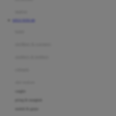
Happy Tummy
Hauck
matras
Havaianas
SITUS TOTO 4D
Hegen
botol
Hot Wheels
sterilizer & warmers
Hybrid
soothers & teethers
I
Inlacta DHA
celemek
Interlac
alat makan
Ivenet
cangkir
J
piring & mangkuk
Jack N Jill
sendok & garpu
Joie