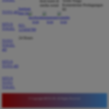
Tertib Niaga
ikuti kami di
Kementerian Perdagangan
media sosial
bantuan
RI
TOTO 4D
dan faq
SITUS
021-
TOGEL
123456789
24 Hours
TOTO
TOGEL
4D
SITUS
TOTO 4D
SITUS
TOTO
TOGEL
© Copyright BETA138. All Rights Reserved.