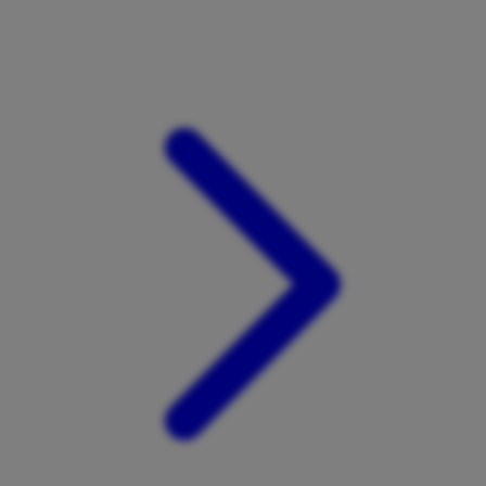
Xootz
Y
Yamatoya
Z
Zaxy
Zoggs
0-9
4Moms
59S