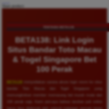
Share product:
TENTANG BETA138
BETA138: Link Login
Situs Bandar Toto Macau
& Togel Singapore Bet
100 Perak
BETA138
menyediakan sarana akses login resmi ke situs
bandar Toto Macau dan Togel Singapore yang
memungkinkan member memasang bet murah mulai dari
100 perak saja. Kami percaya bahwa taruhan judi online
harus bisa dinikmati oleh seluruh kalangan pemain tanpa