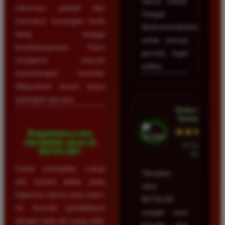
sama sekali.
informasi pribadi dan
Sangat
transaksi keuangan Anda
direkomendasikan
tetap terjaga
untuk semua
kerahasiaannya. Kami
pecinta togel
menjamin seluruh
online.
kemenangan member
dibayarkan penuh tanpa
potongan apa pun.
Siska Putri •
Samarinda
★★★★★
Bagaimana cara
mendaftar akun di
23 Februari
BETA138?
2026
Untuk mendaftar, cukup
Tampilan
klik tombol daftar pada
situs
halaman utama situs kami.
BETA138
Isi formulir pendaftaran
sangat user
dengan data diri yang valid,