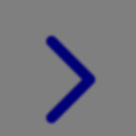
Xootz
Y
Yamatoya
Z
Zaxy
Zoggs
0-9
4Moms
59S