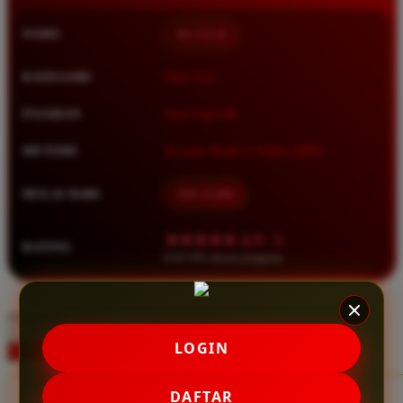
Squishmallows
NAMA
BETA138
Starbooks
Stick-O
KATEGORI
Situs Toto
Stokke
PASARAN
Toto Togel 4D
Sudocrem
METODE
Transfer Bank, E-Wallet, QRIS
Sumimo
Sunnylife
MULAI DARI
IDR 10.000
Sun-Staches
★★★★★ 4.9 / 5
RATING
Swimava
8.417.951 ulasan pengguna
T
choose qty
Tommee Tippee
LOGIN
DAFTAR
LOGIN
Trunki
Tutti Bambini
DAFTAR
CLAIM BONUS