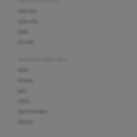
sepatu & kaus kaki
Bio Oil
sepatu bayi
Biolane
sepatu anak
Bite Fighters
sandal
Bizzi Growin
kaus kaki
Blackmores
fashion bayi (0bln-3thn)
Blooming Marvellous
atasan
Bonnels
bawahan
Bravado
gaun
Bruder
setelan
Brush Baby
jaket & kardigan
Buds Organics
aksesoris
Bugaboo
Buggygear