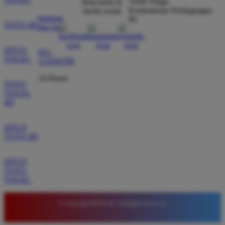
Tertib Niaga
ikuti kami di
Kementerian Perdagangan
media sosial
bantuan
RI
TOTO 4D
dan faq
SITUS
021-
TOGEL
123456789
24 Hours
TOTO
TOGEL
4D
SITUS
TOTO 4D
SITUS
TOTO
TOGEL
© Copyright BETA138. All Rights Reserved.