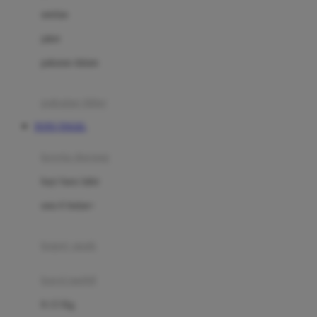
Dae Organics
setelan
Docare
jaket
Doona
pakaian dalam
Down To Earth
Drew
pakaian tidur
Dr. Brown's
TOTO TOGEL
E
kereta dorong
ELC
bayi baru lahir
Ergobaby
usia 6 bulan+
Expert Care
koper anak
Ezyroller
kursi mobil
F
0-13 Kg
Felt So Sweet