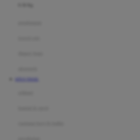
0-36 Kg
Fisher Price
Flipper
gendongan
Friends Of Sally
travel cots
G
diaper bags
Gb
Geko
aksesoris
Graco
SITUS TOGEL
Gund
selimut
H
bantal & sprei
Habbie
Haenim
ranjang bayi & balita
Happy Horse
perabotan