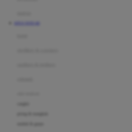
Happy Tummy
Hauck
matras
Havaianas
SITUS TOTO 4D
Hegen
botol
Hot Wheels
sterilizer & warmers
Hybrid
soothers & teethers
I
Inlacta DHA
celemek
Interlac
alat makan
Ivenet
cangkir
J
piring & mangkuk
Jack N Jill
sendok & garpu
Joie