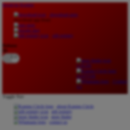
lewati ke Konten
download apps
download app from:
gift registry
Bahasa
ID
LOGIN
DAFTAR
Contact
Us
Toggle Nav
about Kanmo Circle
gift registry
store finder
contact us