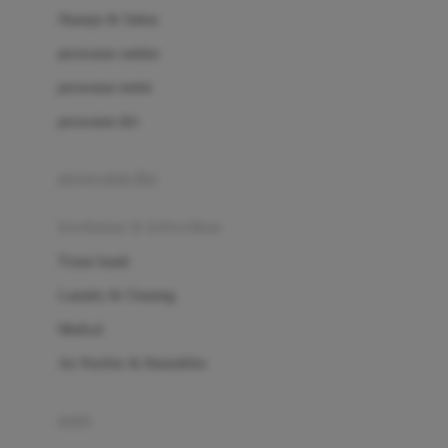
London Taxi
Shampo & Sabun
Love To Dream
perawatan rambut
perawatan mulut
M
perawatan diri
Magformers
Mama's Choice
perawatan ibu
Mamas&Papas
kesehatan & kebersihan
Mamaway
Tissue basah
Maxi Cosi
Laundry & Cleaning
Megabloks
Medical
Micro
Air Purifier & Humidifier
MiDeer
Mimi & Lula
potty
Mini Monkey