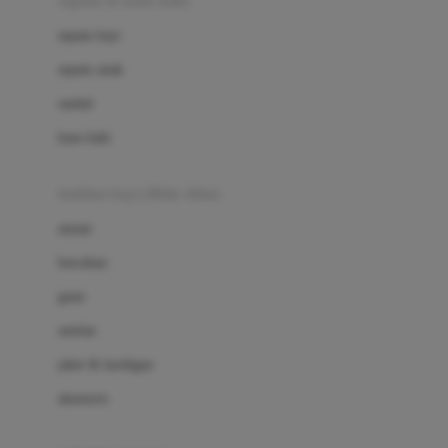
sepatu & kaus kaki
Bio Oil
sepatu bayi
Biolane
sepatu anak
Bite Fighters
sandal
Bizzi Growin
kaus kaki
Blackmores
fashion bayi (0bln-3thn)
Blooming Marvellous
atasan
Bonnels
bawahan
Bravado
gaun
Bruder
setelan
Brush Baby
jaket & kardigan
Buds Organics
aksesoris
Bugaboo
Buggygear