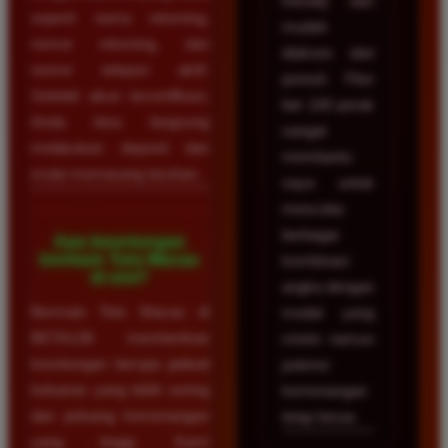
friendly dan
seperti nama rekening,
mudah
nomor rekening, dan
diakses dari
nomor telepon aktif.
ponsel. Fitur
Setelah akun terverifikasi,
bet 100 perak
Anda bisa langsung
sangat
melakukan deposit dan
membantu
mulai memasang taruhan.
saya untuk
mencoba
berbagai
Apa keuntungan
bermain Toto Macau
kombinasi
di sini?
angka dengan
Bermain Toto Macau di
modal yang
BETA138 memberikan
minim namun
keuntungan berupa jadwal
potensi
keluaran yang lebih sering
kemenangan
dan peluang kemenangan
tetap besar.
yang tinggi. Kami