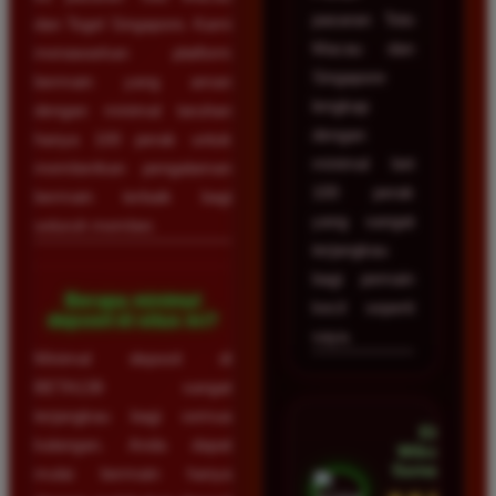
pasaran Toto
dan Togel Singapore. Kami
Macau dan
menawarkan platform
Singapore
bermain yang aman
lengkap
dengan minimal taruhan
dengan
hanya 100 perak untuk
minimal bet
memberikan pengalaman
100 perak
bermain terbaik bagi
yang sangat
seluruh member.
terjangkau
bagi pemain
Berapa minimal
kecil seperti
deposit di situs ini?
saya.
Minimal deposit di
BETA138 sangat
terjangkau bagi semua
Eko
kalangan. Anda dapat
Wibowo •
Samarinda
mulai bermain hanya