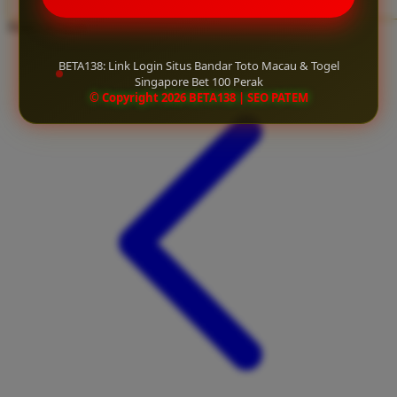
Twistshake
Share product:
TY Toys
BETA138: Link Login Situs Bandar Toto Macau & Togel
U
Singapore Bet 100 Perak
© Copyright 2026 BETA138 | SEO PATEM
V
Veja
Vitaflow
Vtech
W
Waterland
Wellness
X