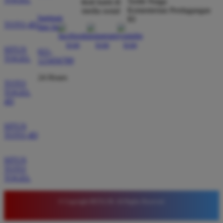
Tertib Niaga
ikuti kami di
Kementerian Perdagangan
media sosial
bantuan
RI
TOTO 4D
dan faq
SITUS
021-
TOGEL
123456789
24 Hours
TOTO
TOGEL
4D
SITUS
TOTO 4D
SITUS
TOTO
TOGEL
© Copyright BETA138. All Rights Reserved.