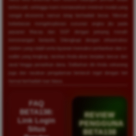
terkecuali, sehingga kami menawarkan minimal modal yang
sangat ekonomis namun tetap berhadiah besar. Nikmati
kebebasan mengeksplorasi susunan angka jitu pada
pasaran Macau dan SGP dengan peluang meraih
kemenangan fantastis. Dilengkapi dengan infrastruktur
sistem yang stabil serta layanan transaksi perbankan dan e-
wallet yang lengkap, taruhan Anda akan berjalan lancar dari
awal hingga penarikan dana. Daftarkan diri Anda sekarang
juga dan rasakan pengalaman bertaruh togel dengan bet
hemat berhadiah luar biasa.
FAQ
BETA138:
REVIEW
Link Login
PENGGUNA
Situs
BETA138