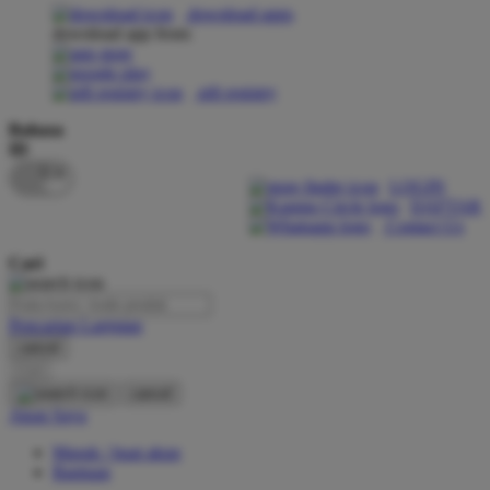
download apps
download app from:
Oh Ma Grain
Okiedog
gift registry
P
Bahasa
ID
Peachy
LOGIN
Phil & Ted's
DAFTAR
Contact Us
Philips Avent
Cari
Pigeon
Playgro
Pencarian Lanjutan
cancel
Poled Global
Cari
Ponycycle
cancel
Akun Saya
Puma
Masuk / buat akun
Pureats
Bantuan