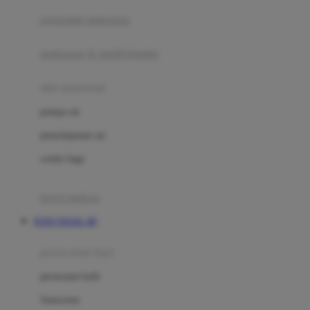
pengolah makanan
Joolz
Jujube
makanan & multivitamin
K
alat menyusui
Kiddycuts
pompa asi
Kumon
penyimpanan asi
L
cooler bags
Leapfrog
kursi makan
Leclerc
TOTO TOGEL 4D
Lee Vierra
Lillebaby
perawatan bayi
Little Bird Told Me
perawatan kulit
Little Miss Janis
Sunscreen