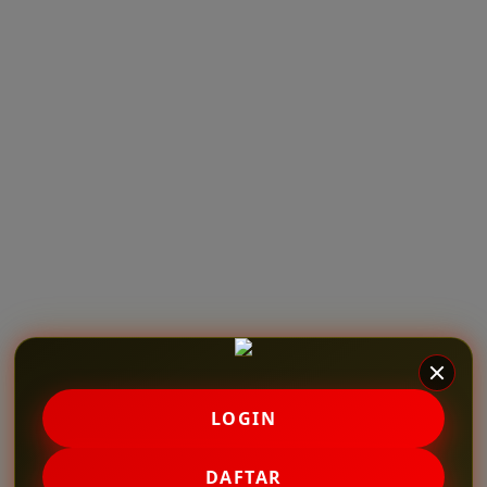
LOGIN
DAFTAR