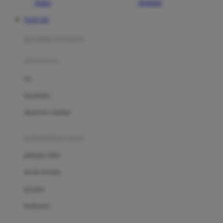
Asics
Aveeno
TOTO 4D
produk terbaru
aksesoris
tas
kacamata
aksesoris rambut
kebutuhan bayi
pakaian tidur
set & terusan
piyama
bodysuits