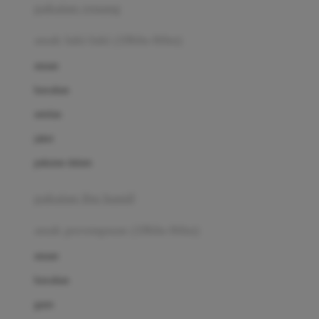
pakaian renang
anak laki-laki (18bln-8thn)
atasan
bawahan
setelan
jaket
pakaian dalam
pakaian ibu hamil
anak perempuan (18bln-8thn)
atasan
bawahan
gaun