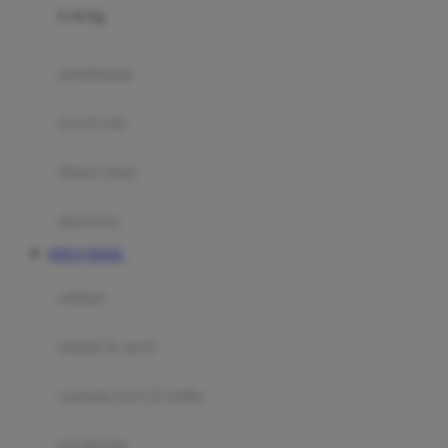
0-36 Kg
Fisher Price
Flipper
gendongan
Friends Of Sally
travel cots
G
diaper bags
Gb
Geko
aksesoris
Graco
SITUS TOGEL
Gund
selimut
H
bantal & sprei
Habbie
Haenim
ranjang bayi & balita
Happy Horse
perabotan