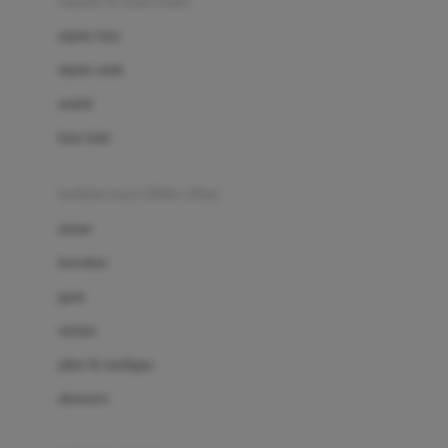
sepatu & kaus kaki
Bio Oil
sepatu bayi
Biolane
sepatu anak
Bite Fighters
sandal
Bizzi Growin
kaus kaki
Blackmores
fashion bayi (0bln-3thn)
Blooming Marvellous
atasan
Bonnels
bawahan
Bravado
gaun
Bruder
setelan
Brush Baby
jaket & kardigan
Buds Organics
aksesoris
Bugaboo
Buggygear