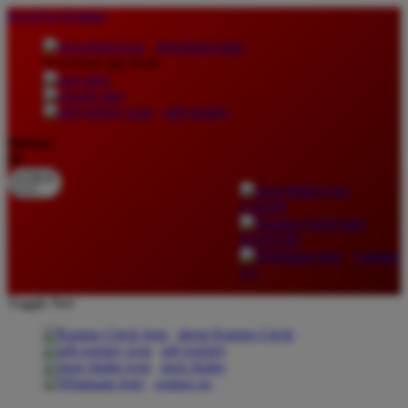
lewati ke Konten
download apps
download app from:
gift registry
Bahasa
ID
LOGIN
DAFTAR
Contact
Us
Toggle Nav
about Kanmo Circle
gift registry
store finder
contact us