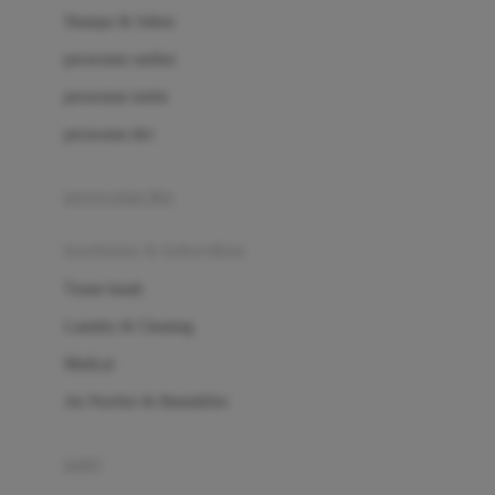
London Taxi
Shampo & Sabun
Love To Dream
perawatan rambut
perawatan mulut
M
perawatan diri
Magformers
Mama's Choice
perawatan ibu
Mamas&Papas
kesehatan & kebersihan
Mamaway
Tissue basah
Maxi Cosi
Laundry & Cleaning
Megabloks
Medical
Micro
Air Purifier & Humidifier
MiDeer
Mimi & Lula
potty
Mini Monkey