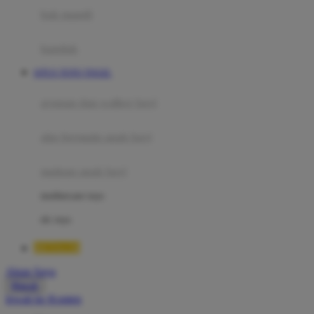
Moby
bak mandi
Momami
handuk
Mothercare
SITUS TOTO TOGEL
Mustela
ayunan dan walker bayi
My Buddy Tag
My K
alas bermain anak bayi
N
mainan anak bayi
Naif
mothercare toys
Nike
elc toys
Nordic Natural
BETA138
Nuby
Akun Saya
Nuna
Masuk
lewati ke Konten
O