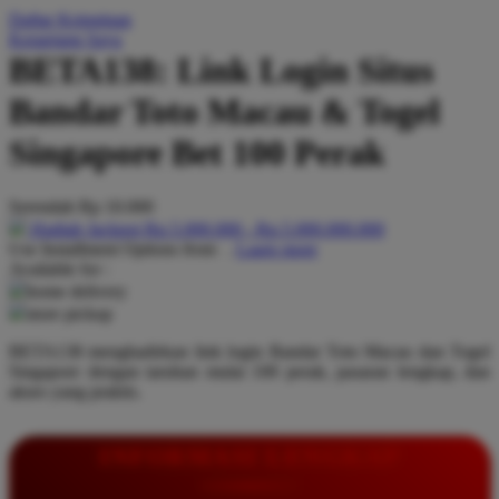
Daftar Keinginan
Q
Keranjang Saya
BETA138: Link Login Situs
QV Baby
Bandar Toto Macau & Togel
R
Singapore Bet 100 Perak
Real Shades
Red Castle
Serendah
Rp 10.000
Ribbon Madness
Hadiah Jackpot
Rp.5.000.000
-
Rp.5.000.000.000
Use Installment Options from
.
Laarn more
Available for :
S
home delivery
store pickup
Sebamed
BETA138 menghadirkan link login Bandar Toto Macau dan Togel
Silver Cross
Singapore dengan taruhan mulai 100 perak, pasaran lengkap, dan
akses yang praktis.
Simply Idea
Skip Hop
INFORMASI LENGKAP
Spectra