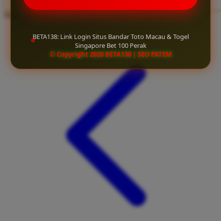
Twistshake
Share product:
TY Toys
BETA138: Link Login Situs Bandar Toto Macau & Togel
U
Singapore Bet 100 Perak
© Copyright 2026 BETA138 | SEO PATEM
V
Veja
Vitaflow
Vtech
W
Waterland
Wellness
X