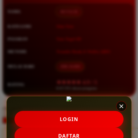
Squishmallows
NAMA
BETA138
Starbooks
Stick-O
KATEGORI
Situs Toto
Stokke
PASARAN
Toto Togel 4D
Sudocrem
METODE
Transfer Bank, E-Wallet, QRIS
Sumimo
Sunnylife
MULAI DARI
IDR 10.000
Sun-Staches
★★★★★ 4.9 / 5
RATING
Swimava
8.417.951 ulasan pengguna
T
choose qty
Tommee Tippee
LOGIN
DAFTAR
LOGIN
Trunki
Tutti Bambini
DAFTAR
CLAIM BONUS