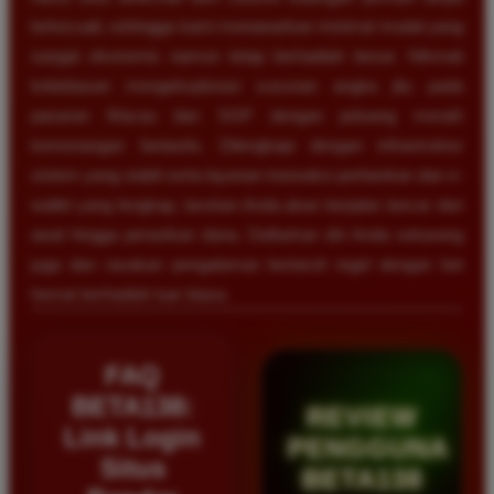
terkecuali, sehingga kami menawarkan minimal modal yang
sangat ekonomis namun tetap berhadiah besar. Nikmati
kebebasan mengeksplorasi susunan angka jitu pada
pasaran Macau dan SGP dengan peluang meraih
kemenangan fantastis. Dilengkapi dengan infrastruktur
sistem yang stabil serta layanan transaksi perbankan dan e-
wallet yang lengkap, taruhan Anda akan berjalan lancar dari
awal hingga penarikan dana. Daftarkan diri Anda sekarang
juga dan rasakan pengalaman bertaruh togel dengan bet
hemat berhadiah luar biasa.
FAQ
BETA138:
REVIEW
Link Login
PENGGUNA
Situs
BETA138