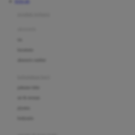
TOTO 4D
Azetabio
produk terbaru
B
aksesoris
Baabaasheepz
tas
Babiators
kacamata
Baby Dove
aksesoris rambut
Baby Jogger
Baby Rovega
kebutuhan bayi
Babybee
pakaian tidur
Banana Boat
set & terusan
Banz
piyama
Barbie
bodysuits
Beaba
Beauty Barn