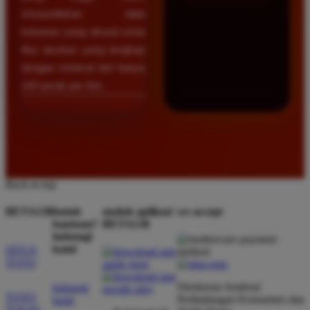
menyediakan data
keluaran yang akurat serta
fitur taruhan yang lengkap
dengan minimal bet hanya
100 perak per line.
Back to top
BETA138
butuh
unduh aplikasi
we accept
bantuan?
BETA138
hubungi
kami
SITUS
TOTO
Direktorat Jenderal
hubungi
TOTO
Perlindungan Konsumen dan
kami
TOGEL