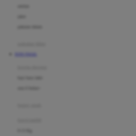
Dae Organics
setelan
Docare
jaket
Doona
pakaian dalam
Down To Earth
Drew
pakaian tidur
Dr. Brown's
TOTO TOGEL
E
kereta dorong
ELC
bayi baru lahir
Ergobaby
usia 6 bulan+
Expert Care
koper anak
Ezyroller
kursi mobil
F
0-13 Kg
Felt So Sweet