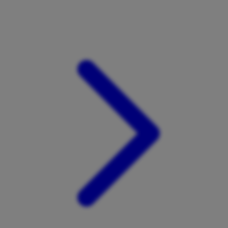
Xootz
Y
Yamatoya
Z
Zaxy
Zoggs
0-9
4Moms
59S