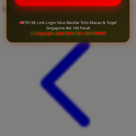
Twistshake
Share product:
TY Toys
BETA138: Link Login Situs Bandar Toto Macau & Togel
U
Singapore Bet 100 Perak
© Copyright 2026 BETA138 | SEO PATEM
V
Veja
Vitaflow
Vtech
W
Waterland
Wellness
X