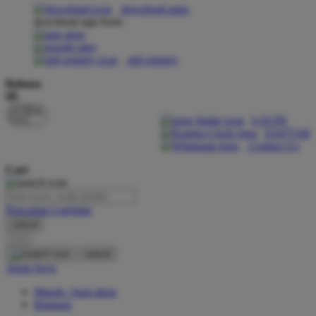
download apps
download app from:
Oh Ma Grain
Okiedog
gift registry
P
Bahasa
ID
Peachy
LOGIN
Phil & Ted's
DAFTAR
Contact Us
Philips Avent
Cari
Pigeon
Playgro
Pencarian Lanjutan
cancel
Poled Global
Cari
Ponycycle
cancel
Akun Saya
Puma
Masuk / buat akun
Pureats
Bantuan