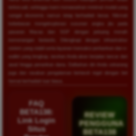
terkecuali, sehingga kami menawarkan minimal modal yang
sangat ekonomis namun tetap berhadiah besar. Nikmati
kebebasan mengeksplorasi susunan angka jitu pada
pasaran Macau dan SGP dengan peluang meraih
kemenangan fantastis. Dilengkapi dengan infrastruktur
sistem yang stabil serta layanan transaksi perbankan dan e-
wallet yang lengkap, taruhan Anda akan berjalan lancar dari
awal hingga penarikan dana. Daftarkan diri Anda sekarang
juga dan rasakan pengalaman bertaruh togel dengan bet
hemat berhadiah luar biasa.
FAQ
BETA138:
REVIEW
Link Login
PENGGUNA
Situs
BETA138