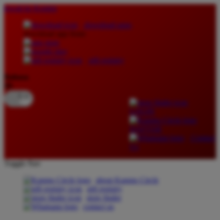
lewati ke Konten
download apps
download app from:
gift registry
Bahasa
ID
LOGIN
DAFTAR
Contact
Us
Toggle Nav
about Kanmo Circle
gift registry
store finder
contact us