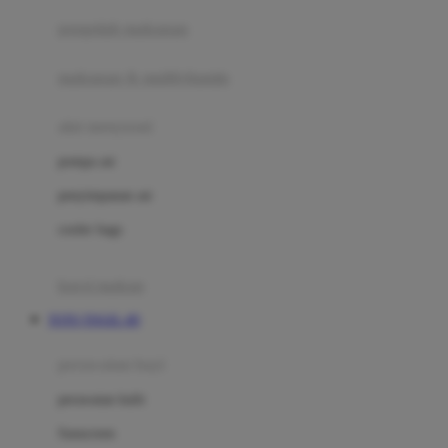
pengolah makanan
Joolz
Jujube
makanan & multivitamin
K
alat menyusui
Kiddycuts
pompa asi
Kumon
penyimpanan asi
L
cooler bags
Leapfrog
kursi makan
Leclerc
TOTO TOGEL 4D
Lee Vierra
Lillebaby
perawatan bayi
Little Bird Told Me
perawatan kulit
Little Miss Janis
Sunscreen