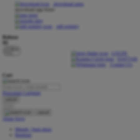
download apps
download app from:
Oh Ma Grain
Okiedog
gift registry
P
Bahasa
ID
Peachy
LOGIN
Phil & Ted's
DAFTAR
Contact Us
Philips Avent
Cari
Pigeon
Playgro
Pencarian Lanjutan
cancel
Poled Global
Cari
Ponycycle
cancel
Akun Saya
Puma
Masuk / buat akun
Pureats
Bantuan