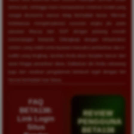
terkecuali, sehingga kami menawarkan minimal modal yang
sangat ekonomis namun tetap berhadiah besar. Nikmati
kebebasan mengeksplorasi susunan angka jitu pada
pasaran Macau dan SGP dengan peluang meraih
kemenangan fantastis. Dilengkapi dengan infrastruktur
sistem yang stabil serta layanan transaksi perbankan dan e-
wallet yang lengkap, taruhan Anda akan berjalan lancar dari
awal hingga penarikan dana. Daftarkan diri Anda sekarang
juga dan rasakan pengalaman bertaruh togel dengan bet
hemat berhadiah luar biasa.
FAQ
BETA138:
REVIEW
Link Login
PENGGUNA
Situs
BETA138