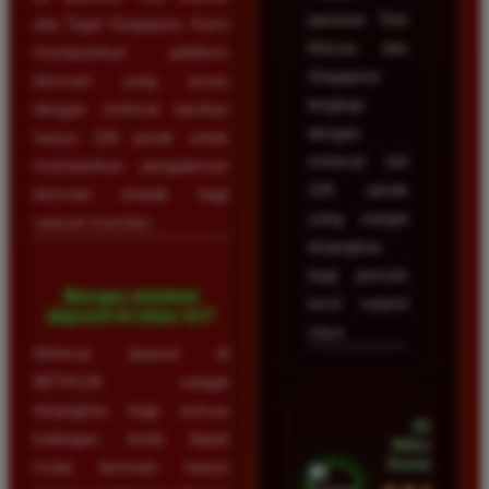
pasaran Toto
dan Togel Singapore. Kami
Macau dan
menawarkan platform
Singapore
bermain yang aman
lengkap
dengan minimal taruhan
dengan
hanya 100 perak untuk
minimal bet
memberikan pengalaman
100 perak
bermain terbaik bagi
yang sangat
seluruh member.
terjangkau
bagi pemain
Berapa minimal
kecil seperti
deposit di situs ini?
saya.
Minimal deposit di
BETA138 sangat
terjangkau bagi semua
Eko
kalangan. Anda dapat
Wibowo •
Samarinda
mulai bermain hanya