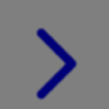
Xootz
Y
Yamatoya
Z
Zaxy
Zoggs
0-9
4Moms
59S