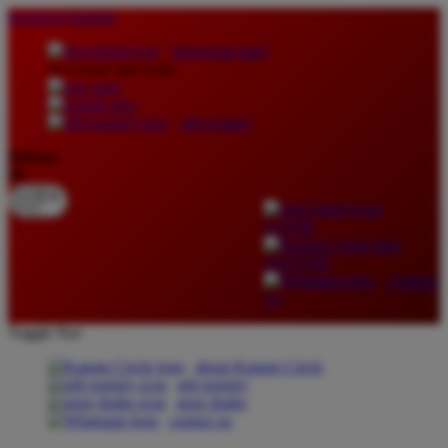
lewati ke Konten
download apps
download app from:
gift registry
Bahasa
ID
LOGIN
DAFTAR
Contact
Us
Toggle Nav
about Kanmo Circle
gift registry
store finder
contact us