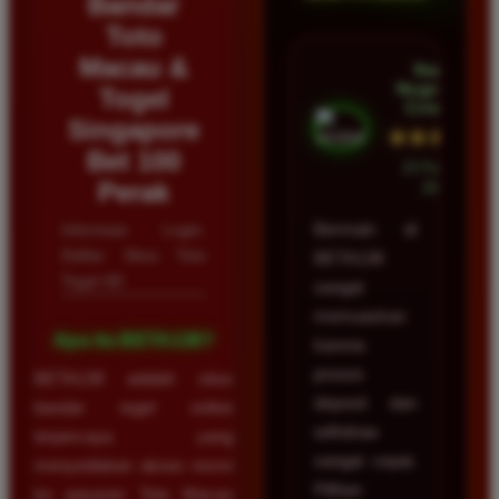
Bandar
Toto
Macau &
Nadia
Nugroho •
Togel
Cirebon
Singapore
★★★★★
Bet 100
23 Februari
Perak
2026
Informasi Login,
Bermain di
Daftar Situs Toto
BETA138
Togel 4D
sangat
memuaskan
Apa itu BETA138?
karena
proses
BETA138 adalah situs
deposit dan
bandar togel online
withdraw
terpercaya yang
sangat cepat.
menyediakan akses resmi
Pilihan
ke pasaran Toto Macau