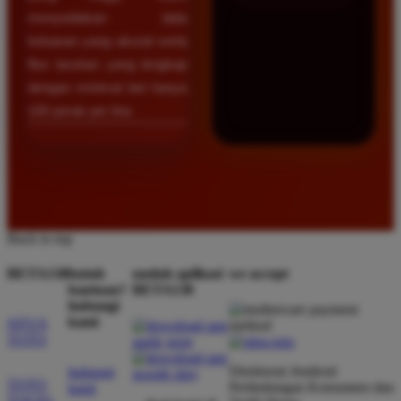
menyediakan data
keluaran yang akurat serta
fitur taruhan yang lengkap
dengan minimal bet hanya
100 perak per line.
Back to top
BETA138
butuh
unduh aplikasi
we accept
bantuan?
BETA138
hubungi
kami
SITUS
TOTO
Direktorat Jenderal
hubungi
TOTO
Perlindungan Konsumen dan
kami
TOGEL