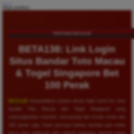
Share product:
TENTANG BETA138
BETA138: Link Login
Situs Bandar Toto Macau
& Togel Singapore Bet
100 Perak
BETA138
menyediakan sarana akses login resmi ke situs
bandar Toto Macau dan Togel Singapore yang
memungkinkan member memasang bet murah mulai dari
100 perak saja. Kami percaya bahwa taruhan judi online
harus bisa dinikmati oleh seluruh kalangan pemain tanpa