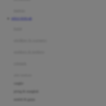
Happy Tummy
Hauck
matras
Havaianas
SITUS TOTO 4D
Hegen
botol
Hot Wheels
sterilizer & warmers
Hybrid
soothers & teethers
I
Inlacta DHA
celemek
Interlac
alat makan
Ivenet
cangkir
J
piring & mangkuk
Jack N Jill
sendok & garpu
Joie