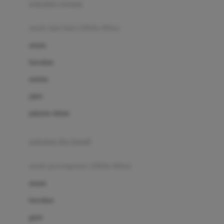
pakaian renang
Bumkins
anak laki-laki (18bln-8thn)
C
atasan
Cetaphil
bawahan
Chicco
setelan
Childlife
jaket
Clevamama
pakaian dalam
Cocolatte
Cottonseeds
pakaian ibu hamil
Cozy N Safe
anak perempuan (18bln-8thn)
Crane
atasan
Cybex
bawahan
D
gaun