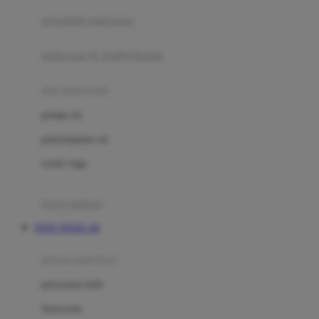
pengolah makanan
Joolz
Jujube
makanan & multivitamin
K
alat menyusui
Kiddycuts
pompa asi
Kumon
penyimpanan asi
L
cooler bags
Leapfrog
kursi makan
Leclerc
TOTO TOGEL 4D
Lee Vierra
Lillebaby
perawatan bayi
Little Bird Told Me
perawatan kulit
Little Miss Janis
Sunscreen