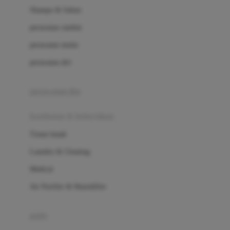
London Taxi
Shampo & Sabun
Love To Dream
perawatan rambut
perawatan mulut
M
perawatan diri
Magformers
Mama's Choice
perawatan ibu
Mamas&Papas
kesehatan & kebersihan
Mamaway
Tissue basah
Maxi Cosi
Laundry & Cleaning
Megabloks
Medical
Micro
Air Purifier & Humidifier
MiDeer
Mimi & Lula
potty
Mini Monkey