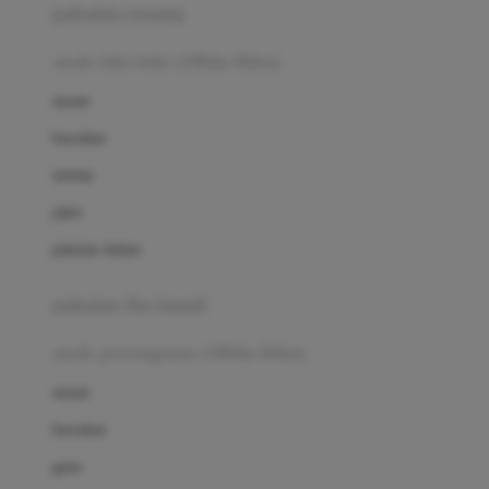
pakaian renang
anak laki-laki (18bln-8thn)
atasan
bawahan
setelan
jaket
pakaian dalam
pakaian ibu hamil
anak perempuan (18bln-8thn)
atasan
bawahan
gaun