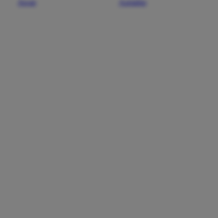
Awan
Azetabio