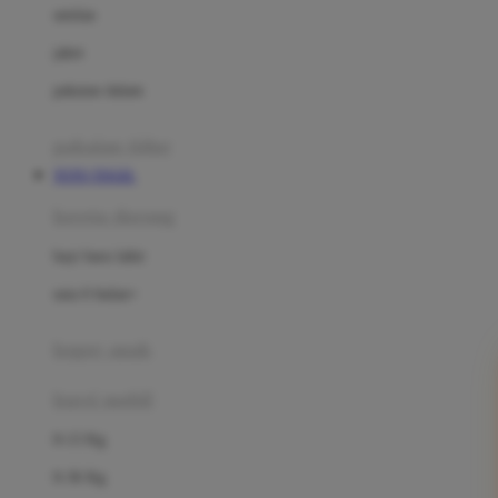
setelan
jaket
pakaian dalam
pakaian tidur
TOTO TOGEL
kereta dorong
bayi baru lahir
usia 6 bulan+
koper anak
kursi mobil
0-13 Kg
0-36 Kg