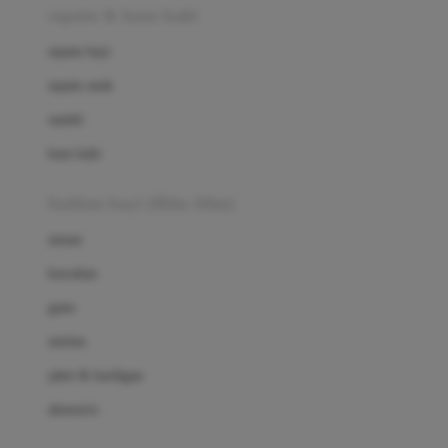
sepatu & kaus kaki
sepatu bayi
sepatu anak
sandal
kaus kaki
fashion bayi (0bln-3thn)
atasan
bawahan
gaun
setelan
jaket & kardigan
aksesoris