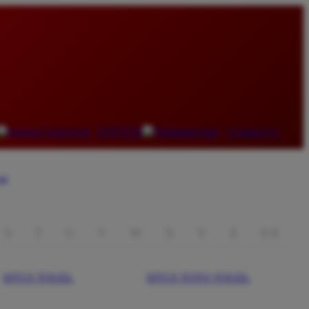
DAFTAR
Contact Us
us
S
T
U
V
W
X
Y
Z
0-9
SITUS TOGEL
SITUS TOTO TOGEL