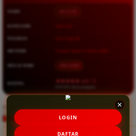
Squishmallows
NAMA
BETA138
Starbooks
Stick-O
KATEGORI
Situs Toto
Stokke
PASARAN
Toto Togel 4D
Sudocrem
METODE
Transfer Bank, E-Wallet, QRIS
Sumimo
Sunnylife
MULAI DARI
IDR 10.000
Sun-Staches
★★★★★ 4.9 / 5
RATING
Swimava
8.417.951 ulasan pengguna
T
choose qty
Tommee Tippee
LOGIN
DAFTAR
LOGIN
Trunki
Tutti Bambini
DAFTAR
CLAIM BONUS