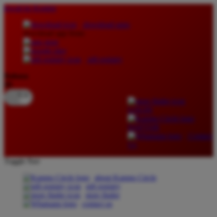
lewati ke Konten
download apps
download app from:
gift registry
Bahasa
ID
LOGIN
DAFTAR
Contact
Us
Toggle Nav
about Kanmo Circle
gift registry
store finder
contact us