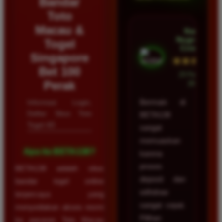
Bandar
Toto
Macau &
Nadia
Nugroho •
Togel
Cirebon
Singapore
★★★★★
Bet 100
23 Februari
Perak
2026
Informasi Login,
Bermain di
Daftar Situs Toto
BETA138
Togel 4D
sangat
memuaskan
Apa itu BETA138?
karena
proses
BETA138 adalah situs
deposit dan
bandar togel online
withdraw
terpercaya yang
sangat cepat.
menyediakan akses resmi
Pilihan
ke pasaran Toto Macau