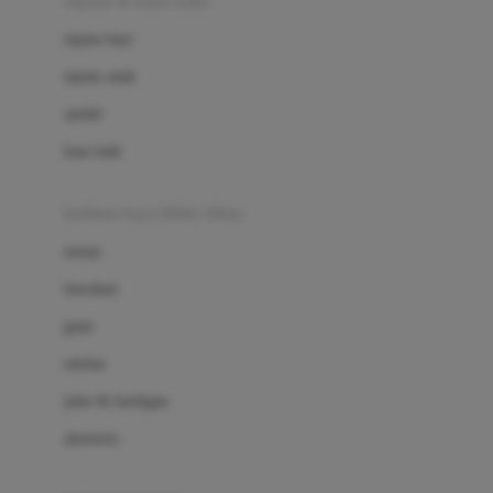
sepatu & kaus kaki
Bio Oil
sepatu bayi
Biolane
sepatu anak
Bite Fighters
sandal
Bizzi Growin
kaus kaki
Blackmores
fashion bayi (0bln-3thn)
Blooming Marvellous
atasan
Bonnels
bawahan
Bravado
gaun
Bruder
setelan
Brush Baby
jaket & kardigan
Buds Organics
aksesoris
Bugaboo
Buggygear