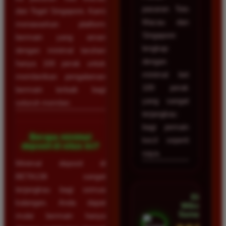
pasaran Toto
dan Togel Singapore. Kami
Macau dan
menawarkan platform
Singapore
bermain yang aman
lengkap
dengan minimal taruhan
dengan
hanya 100 perak untuk
minimal bet
memberikan pengalaman
100 perak
bermain terbaik bagi
yang sangat
seluruh member.
terjangkau
bagi pemain
Berapa minimal
kecil seperti
deposit di situs ini?
saya.
Minimal deposit di
BETA138 sangat
terjangkau bagi semua
Eko
kalangan. Anda dapat
Wibowo •
Samarinda
mulai bermain hanya