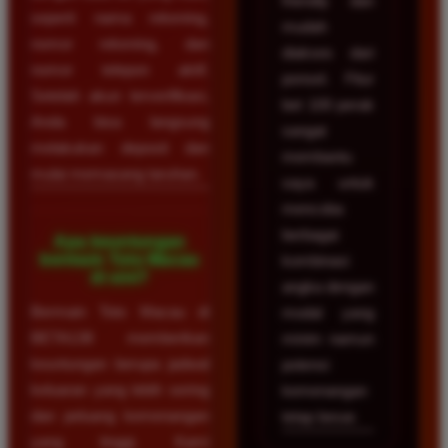
friendly dan
seperti nama rekening,
mudah
nomor rekening, dan
diakses dari
nomor telepon aktif.
ponsel. Fitur
Setelah akun terverifikasi,
bet 100 perak
Anda bisa langsung
sangat
melakukan deposit dan
membantu
mulai memasang taruhan.
saya untuk
mencoba
berbagai
Apa keuntungan
bermain Toto Macau
kombinasi
di sini?
angka dengan
Bermain Toto Macau di
modal yang
BETA138 memberikan
minim namun
keuntungan berupa jadwal
potensi
keluaran yang lebih sering
kemenangan
dan peluang kemenangan
tetap besar.
yang tinggi. Kami