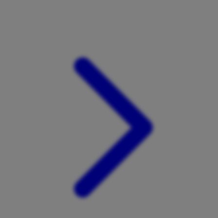
Xootz
Y
Yamatoya
Z
Zaxy
Zoggs
0-9
4Moms
59S