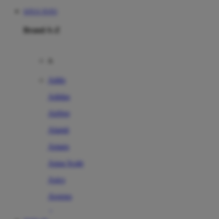
SITUS TOTO
Brand A-Z
A
Addo
Adidas
Airfree
Alamii
Amara
Aqua Scale
Asics
Aveeno
Awan