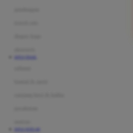
gendongan
travel cots
diaper bags
aksesoris
SITUS TOGEL
selimut
bantal & sprei
ranjang bayi & balita
perabotan
matras
SITUS TOTO 4D