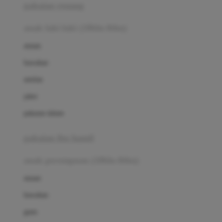
pakaian renang
anak laki-laki (18bln-8thn)
atasan
bawahan
setelan
jaket
pakaian dalam
pakaian ibu hamil
anak perempuan (18bln-8thn)
atasan
bawahan
gaun