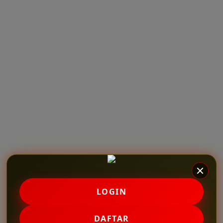
LOGIN
DAFTAR