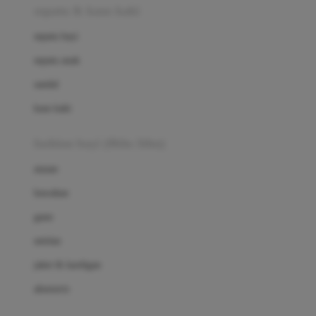
sepatu & kaus kaki
sepatu bayi
sepatu anak
sandal
kaus kaki
fashion bayi (0bln-3thn)
atasan
bawahan
gaun
setelan
jaket & kardigan
aksesoris