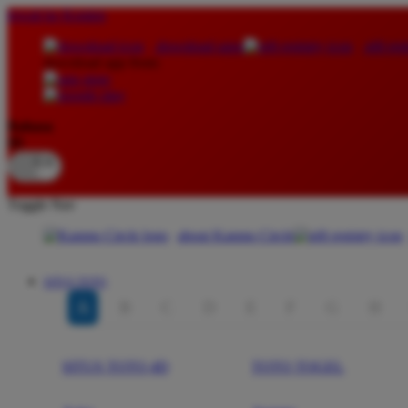
lewati ke Konten
download apps
gift reg
download app from:
Bahasa
ID
Toggle Nav
about Kanmo Circle
SITUS TOTO
A
B
C
D
E
F
G
H
SITUS TOTO 4D
TOTO TOGEL