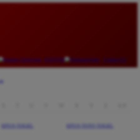
DAFTAR
Contact Us
us
S
T
U
V
W
X
Y
Z
0-9
SITUS TOGEL
SITUS TOTO TOGEL