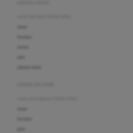
pakaian renang
Bumkins
anak laki-laki (18bln-8thn)
C
atasan
Cetaphil
bawahan
Chicco
setelan
Childlife
jaket
Clevamama
pakaian dalam
Cocolatte
Cottonseeds
pakaian ibu hamil
Cozy N Safe
anak perempuan (18bln-8thn)
Crane
atasan
Cybex
bawahan
D
gaun