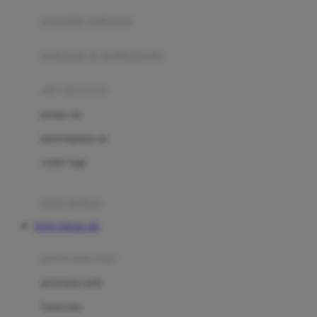
pengolah makanan
Joolz
Jujube
makanan & multivitamin
K
alat menyusui
Kiddycuts
pompa asi
Kumon
penyimpanan asi
L
cooler bags
Leapfrog
kursi makan
Leclerc
TOTO TOGEL 4D
Lee Vierra
Lillebaby
perawatan bayi
Little Bird Told Me
perawatan kulit
Little Miss Janis
Sunscreen