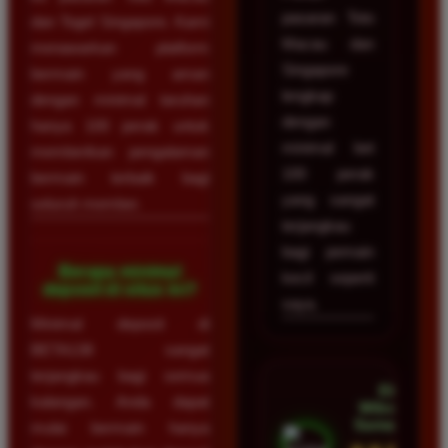
pasaran Toto
dan Togel Singapore. Kami
Macau dan
menawarkan platform
Singapore
bermain yang aman
lengkap
dengan minimal taruhan
dengan
hanya 100 perak untuk
minimal bet
memberikan pengalaman
100 perak
bermain terbaik bagi
yang sangat
seluruh member.
terjangkau
bagi pemain
Berapa minimal
kecil seperti
deposit di situs ini?
saya.
Minimal deposit di
BETA138 sangat
terjangkau bagi semua
Eko
kalangan. Anda dapat
Wibowo •
Samarinda
mulai bermain hanya