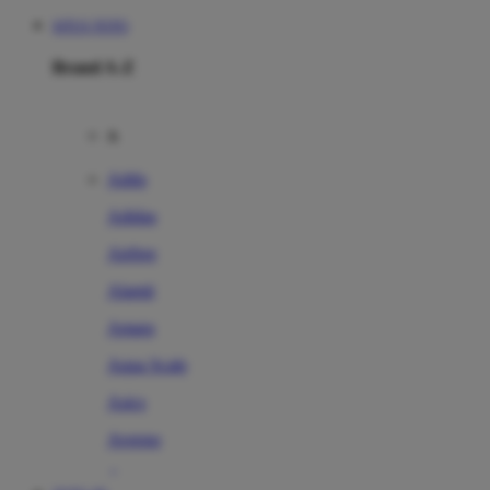
SITUS TOTO
Brand A-Z
A
Addo
Adidas
Airfree
Alamii
Amara
Aqua Scale
Asics
Aveeno
Awan