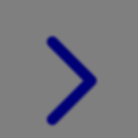
Xootz
Y
Yamatoya
Z
Zaxy
Zoggs
0-9
4Moms
59S