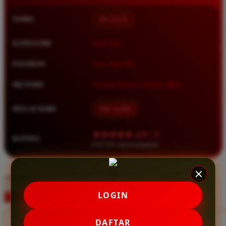
Squishmallows
NAMA
BETA138
Starbooks
Stick-O
KATEGORI
Situs Toto
Stokke
PASARAN
Toto Togel 4D
Sudocrem
METODE
Transfer Bank, E-Wallet, QRIS
Sumimo
Sunnylife
MULAI DARI
IDR 10.000
Sun-Staches
★★★★★ 4.9 / 5
RATING
Swimava
8.417.951 ulasan pengguna
T
choose qty
Tommee Tippee
LOGIN
DAFTAR
LOGIN
Trunki
Tutti Bambini
DAFTAR
CLAIM BONUS