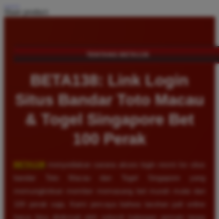
Share product:
TENTANG BETA138
BETA138: Link Login
Situs Bandar Toto Macau
& Togel Singapore Bet
100 Perak
BETA138
menyediakan sarana akses login resmi ke situs
bandar Toto Macau dan Togel Singapore yang
memungkinkan member memasang bet murah mulai dari
100 perak saja. Kami percaya bahwa taruhan judi online
harus bisa dinikmati oleh seluruh kalangan pemain tanpa