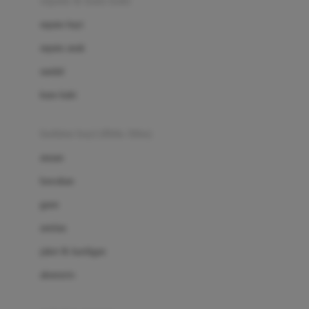
sepatu & kaus kaki
Bio Oil
sepatu bayi
Biolane
sepatu anak
Bite Fighters
sandal
Bizzi Growin
kaus kaki
Blackmores
fashion bayi (0bln-3thn)
Blooming Marvellous
atasan
Bonnels
bawahan
Bravado
gaun
Bruder
setelan
Brush Baby
jaket & kardigan
Buds Organics
aksesoris
Bugaboo
Buggygear