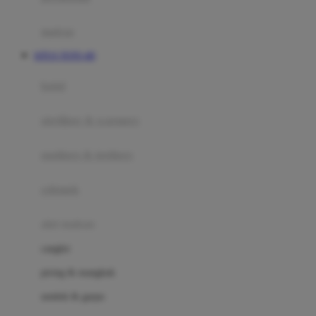
Happy Tummy
Hauck
matras
Havaianas
SITUS TOTO 4D
Hegen
botol
Hot Wheels
sterilizer & warmers
Hybrid
soothers & teethers
I
Inlacta DHA
celemek
Interlac
alat makan
Ivenet
cangkir
J
piring & mangkuk
Jack N Jill
sendok & garpu
Joie