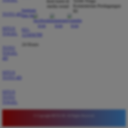
Tertib Niaga
ikuti kami di
Kementerian Perdagangan
media sosial
bantuan
RI
TOTO 4D
dan faq
SITUS
021-
TOGEL
123456789
24 Hours
TOTO
TOGEL
4D
SITUS
TOTO 4D
SITUS
TOTO
TOGEL
© Copyright BETA138. All Rights Reserved.