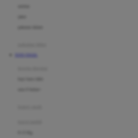
Dae Organics
setelan
Docare
jaket
Doona
pakaian dalam
Down To Earth
Drew
pakaian tidur
Dr. Brown's
TOTO TOGEL
E
kereta dorong
ELC
bayi baru lahir
Ergobaby
usia 6 bulan+
Expert Care
koper anak
Ezyroller
kursi mobil
F
0-13 Kg
Felt So Sweet