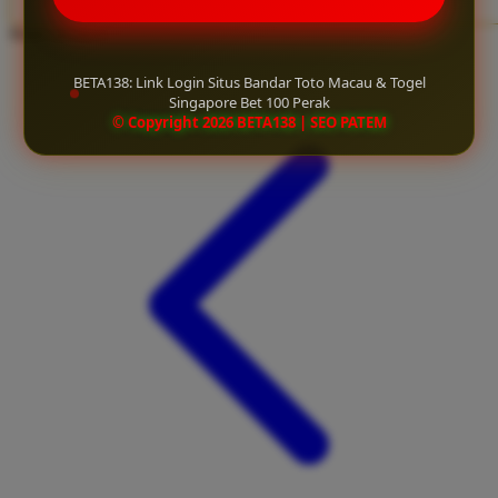
Twistshake
Share product:
TY Toys
BETA138: Link Login Situs Bandar Toto Macau & Togel
U
Singapore Bet 100 Perak
© Copyright 2026 BETA138 | SEO PATEM
V
Veja
Vitaflow
Vtech
W
Waterland
Wellness
X