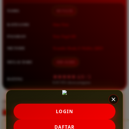
Squishmallows
NAMA
BETA138
Starbooks
Stick-O
KATEGORI
Situs Toto
Stokke
PASARAN
Toto Togel 4D
Sudocrem
METODE
Transfer Bank, E-Wallet, QRIS
Sumimo
Sunnylife
MULAI DARI
IDR 10.000
Sun-Staches
★★★★★ 4.9 / 5
RATING
Swimava
8.417.951 ulasan pengguna
T
choose qty
Tommee Tippee
LOGIN
DAFTAR
LOGIN
Trunki
Tutti Bambini
DAFTAR
CLAIM BONUS