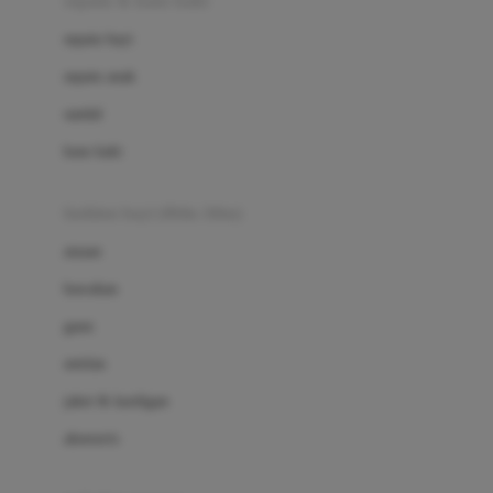
sepatu & kaus kaki
Bio Oil
sepatu bayi
Biolane
sepatu anak
Bite Fighters
sandal
Bizzi Growin
kaus kaki
Blackmores
fashion bayi (0bln-3thn)
Blooming Marvellous
atasan
Bonnels
bawahan
Bravado
gaun
Bruder
setelan
Brush Baby
jaket & kardigan
Buds Organics
aksesoris
Bugaboo
Buggygear