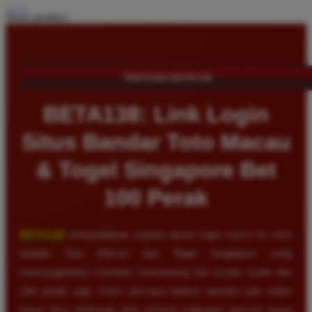
Share product:
TENTANG BETA138
BETA138: Link Login
Situs Bandar Toto Macau
& Togel Singapore Bet
100 Perak
BETA138
menyediakan sarana akses login resmi ke situs
bandar Toto Macau dan Togel Singapore yang
memungkinkan member memasang bet murah mulai dari
100 perak saja. Kami percaya bahwa taruhan judi online
harus bisa dinikmati oleh seluruh kalangan pemain tanpa