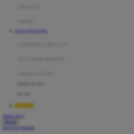
Moby
bak mandi
Momami
handuk
Mothercare
SITUS TOTO TOGEL
Mustela
ayunan dan walker bayi
My Buddy Tag
My K
alas bermain anak bayi
N
mainan anak bayi
Naif
mothercare toys
Nike
elc toys
Nordic Natural
BETA138
Nuby
Akun Saya
Nuna
Masuk
lewati ke Konten
O