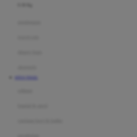
0-36 Kg
Fisher Price
Flipper
gendongan
Friends Of Sally
travel cots
G
diaper bags
Gb
Geko
aksesoris
Graco
SITUS TOGEL
Gund
selimut
H
bantal & sprei
Habbie
Haenim
ranjang bayi & balita
Happy Horse
perabotan