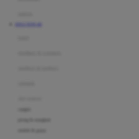
Happy Tummy
Hauck
matras
Havaianas
SITUS TOTO 4D
Hegen
botol
Hot Wheels
sterilizer & warmers
Hybrid
soothers & teethers
I
Inlacta DHA
celemek
Interlac
alat makan
Ivenet
cangkir
J
piring & mangkuk
Jack N Jill
sendok & garpu
Joie