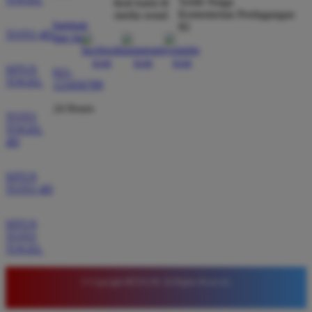
Tertib Niaga
ikuti kami di
Kementerian Perdagangan
media sosial
bantuan
RI
TOTO 4D
dan faq
SITUS
021-
TOGEL
123456789
24 Hours
TOTO
TOGEL
4D
SITUS
TOTO 4D
SITUS
TOTO
TOGEL
© Copyright BETA138. All Rights Reserved.