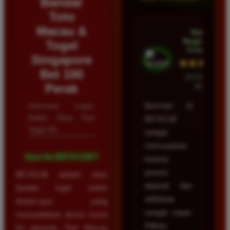
Bandar
Toto
Macau &
Nadia
Nugroho •
Togel
Cirebon
Singapore
★★★★★
Bet 100
23 Februari
Perak
2026
Informasi Login,
Bermain di
Daftar Situs Toto
BETA138
Togel 4D
sangat
memuaskan
Apa itu BETA138?
karena
proses
BETA138 adalah situs
deposit dan
bandar togel online
withdraw
terpercaya yang
sangat cepat.
menyediakan akses resmi
Pilihan
ke pasaran Toto Macau