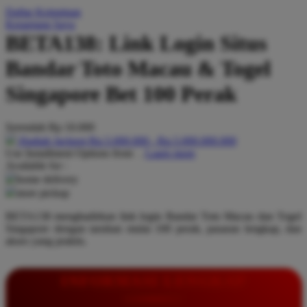
Daftar Keinginan
Q
Keranjang Saya
BETA138: Link Login Situs
QV Baby
Bandar Toto Macau & Togel
R
Singapore Bet 100 Perak
Real Shades
Red Castle
Serendah
Rp 10.000
Ribbon Madness
Hadiah Jackpot
Rp.5.000.000
-
Rp.5.000.000.000
Use Installment Options from
.
Laarn more
Available for :
S
home delivery
store pickup
Sebamed
BETA138 menghadirkan link login Bandar Toto Macau dan Togel
Silver Cross
Singapore dengan taruhan mulai 100 perak, pasaran lengkap, dan
akses yang praktis.
Simply Idea
Skip Hop
INFORMASI LENGKAP
Spectra