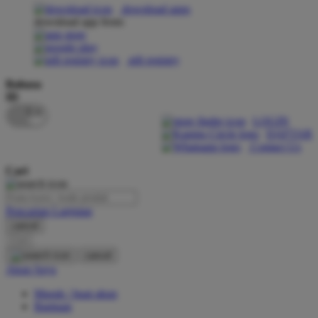
download apps
download app from:
Oh Ma Grain
Okiedog
gift registry
P
Bahasa
ID
Peachy
LOGIN
Phil & Ted's
DAFTAR
Contact Us
Philips Avent
Cari
Pigeon
Playgro
Pencarian Lanjutan
cancel
Poled Global
Cari
Ponycycle
cancel
Akun Saya
Puma
Masuk / buat akun
Pureats
Bantuan