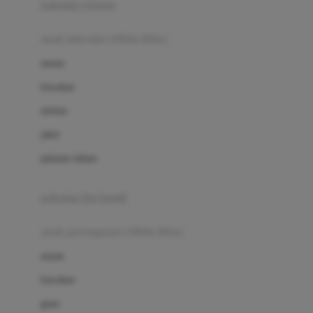
pakaian renang
Bumkins
anak laki-laki (18bln-8thn)
C
atasan
Cetaphil
bawahan
Chicco
setelan
Childlife
jaket
Clevamama
pakaian dalam
Cocolatte
Cottonseeds
pakaian ibu hamil
Cozy N Safe
anak perempuan (18bln-8thn)
Crane
atasan
Cybex
bawahan
D
gaun