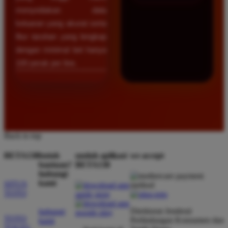
menyediakan data
keluaran yang akurat serta
fitur taruhan yang lengkap
dengan minimal bet hanya
100 perak per line.
Back to top
BETA138
butuh
unduh aplikasi
we accept
bantuan?
BETA138
hubungi
kami
SITUS
TOTO
Direktorat Jenderal
hubungi
TOTO
Perlindungan Konsumen dan
kami
TOGEL