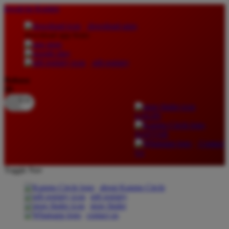
lewati ke Konten
download apps
download app from:
gift registry
Bahasa
ID
LOGIN
DAFTAR
Contact
Us
Toggle Nav
about Kanmo Circle
gift registry
store finder
contact us