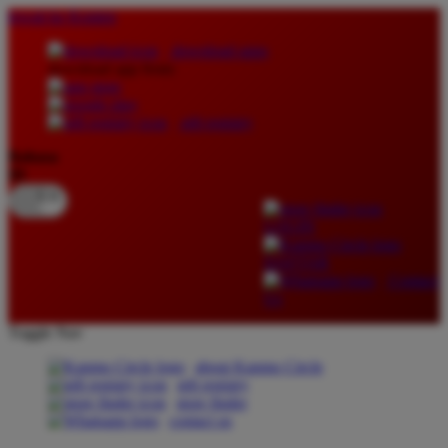
lewati ke Konten
download apps
download app from:
gift registry
Bahasa
ID
LOGIN
DAFTAR
Contact
Us
Toggle Nav
about Kanmo Circle
gift registry
store finder
contact us