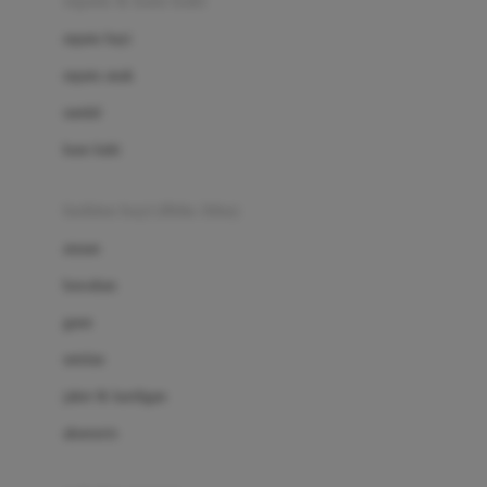
sepatu & kaus kaki
Bio Oil
sepatu bayi
Biolane
sepatu anak
Bite Fighters
sandal
Bizzi Growin
kaus kaki
Blackmores
fashion bayi (0bln-3thn)
Blooming Marvellous
atasan
Bonnels
bawahan
Bravado
gaun
Bruder
setelan
Brush Baby
jaket & kardigan
Buds Organics
aksesoris
Bugaboo
Buggygear