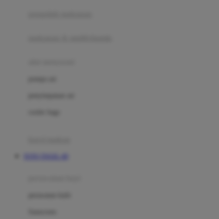
pengolah makanan
Joolz
Jujube
makanan & multivitamin
K
alat menyusui
Kiddycuts
pompa asi
Kumon
penyimpanan asi
L
cooler bags
Leapfrog
kursi makan
Leclerc
TOTO TOGEL 4D
Lee Vierra
Lillebaby
perawatan bayi
Little Bird Told Me
perawatan kulit
Little Miss Janis
Sunscreen