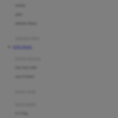
Dae Organics
setelan
Docare
jaket
Doona
pakaian dalam
Down To Earth
Drew
pakaian tidur
Dr. Brown's
TOTO TOGEL
E
kereta dorong
ELC
bayi baru lahir
Ergobaby
usia 6 bulan+
Expert Care
koper anak
Ezyroller
kursi mobil
F
0-13 Kg
Felt So Sweet