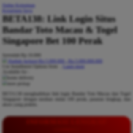
Daftar Keinginan
Q
Keranjang Saya
BETA138: Link Login Situs
QV Baby
Bandar Toto Macau & Togel
R
Singapore Bet 100 Perak
Real Shades
Red Castle
Serendah
Rp 10.000
Ribbon Madness
Hadiah Jackpot
Rp.5.000.000
-
Rp.5.000.000.000
Use Installment Options from
.
Laarn more
Available for :
S
home delivery
store pickup
Sebamed
BETA138 menghadirkan link login Bandar Toto Macau dan Togel
Silver Cross
Singapore dengan taruhan mulai 100 perak, pasaran lengkap, dan
akses yang praktis.
Simply Idea
Skip Hop
INFORMASI LENGKAP
Spectra