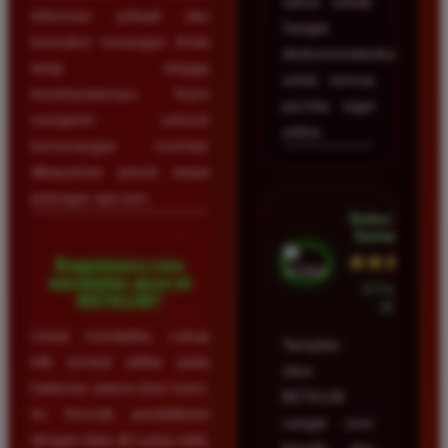
sama sekali.
informasi pribadi dan
Sangat
transaksi keuangan Anda
direkomendasikan
tetap terjaga
untuk semua
kerahasiaannya. Kami
pecinta togel
menjamin seluruh
online.
kemenangan member
dibayarkan penuh tanpa
potongan apa pun.
Siska Putri •
Samarinda
★★★★★
Bagaimana cara
mendaftar akun di
23 Februari
BETA138?
2026
Untuk mendaftar, cukup
Tampilan
klik tombol daftar pada
situs
halaman utama situs kami.
BETA138
Isi formulir pendaftaran
sangat user
dengan data diri yang valid,