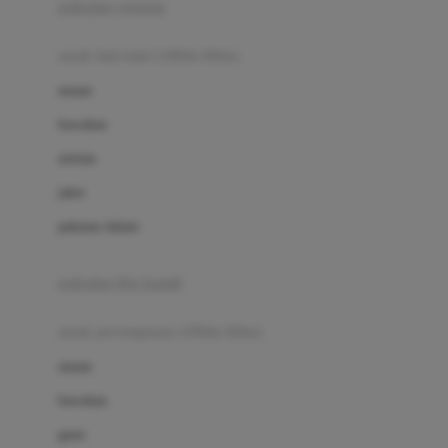
pakaian renang
Bumkins
anak laki-laki (18bln-8thn)
C
atasan
Cetaphil
bawahan
Chicco
setelan
Childlife
jaket
Clevamama
pakaian dalam
Cocolatte
Cottonseeds
pakaian ibu hamil
Cozy N Safe
anak perempuan (18bln-8thn)
Crane
atasan
Cybex
bawahan
D
gaun