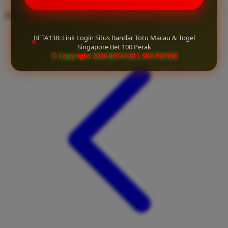
Twistshake
Share product:
TY Toys
BETA138: Link Login Situs Bandar Toto Macau & Togel
U
Singapore Bet 100 Perak
© Copyright 2026 BETA138 | SEO PATEM
V
Veja
Vitaflow
Vtech
W
Waterland
Wellness
X