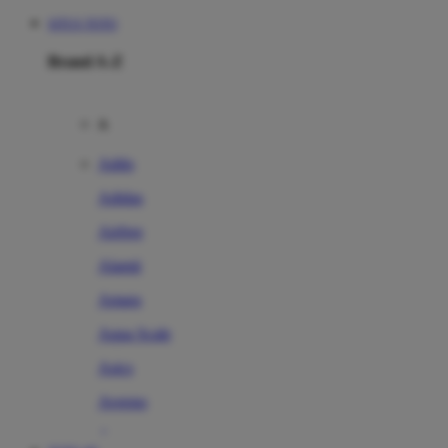
SITUS TOTO
Brand A-Z
A
Addo
Adidas
Airfree
Alamii
Amara
Aqua Scale
Asics
Aveeno
Awan