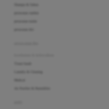
London Taxi
Shampo & Sabun
Love To Dream
perawatan rambut
perawatan mulut
M
perawatan diri
Magformers
Mama's Choice
perawatan ibu
Mamas&Papas
kesehatan & kebersihan
Mamaway
Tissue basah
Maxi Cosi
Laundry & Cleaning
Megabloks
Medical
Micro
Air Purifier & Humidifier
MiDeer
Mimi & Lula
potty
Mini Monkey