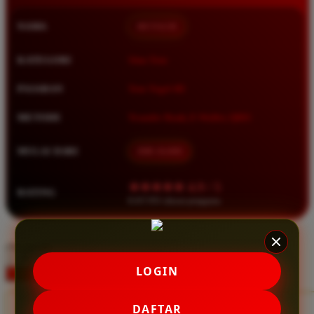
Squishmallows
NAMA
BETA138
Starbooks
Stick-O
KATEGORI
Situs Toto
Stokke
PASARAN
Toto Togel 4D
Sudocrem
METODE
Transfer Bank, E-Wallet, QRIS
Sumimo
Sunnylife
MULAI DARI
IDR 10.000
Sun-Staches
★★★★★ 4.9 / 5
RATING
Swimava
8.417.951 ulasan pengguna
T
choose qty
Tommee Tippee
LOGIN
DAFTAR
LOGIN
Trunki
Tutti Bambini
DAFTAR
CLAIM BONUS