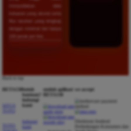
menyediakan data
keluaran yang akurat serta
fitur taruhan yang lengkap
dengan minimal bet hanya
100 perak per line.
Back to top
BETA138
butuh
unduh aplikasi
we accept
bantuan?
BETA138
hubungi
kami
SITUS
TOTO
Direktorat Jenderal
hubungi
TOTO
Perlindungan Konsumen dan
kami
TOGEL