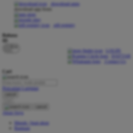
download apps
download app from:
Oh Ma Grain
Okiedog
gift registry
P
Bahasa
ID
Peachy
LOGIN
Phil & Ted's
DAFTAR
Contact Us
Philips Avent
Cari
Pigeon
Playgro
Pencarian Lanjutan
cancel
Poled Global
Cari
Ponycycle
cancel
Akun Saya
Puma
Masuk / buat akun
Pureats
Bantuan