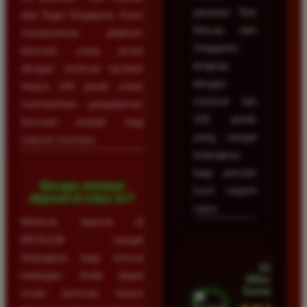
pasaran Toto
dan Togel Singapore. Kami
Macau dan
menawarkan platform
Singapore
bermain yang aman
lengkap
dengan minimal taruhan
dengan
hanya 100 perak untuk
minimal bet
memberikan pengalaman
100 perak
bermain terbaik bagi
yang sangat
seluruh member.
terjangkau
bagi pemain
Berapa minimal
kecil seperti
deposit di situs ini?
saya.
Minimal deposit di
BETA138 sangat
terjangkau bagi semua
Eko
kalangan. Anda dapat
Wibowo •
Samarinda
mulai bermain hanya