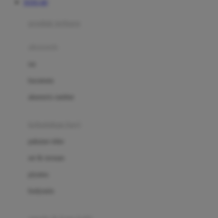
TOTO 4D
Azetabio
produk terbaru
B
aksesoris
Baabaasheepz
tas
Babiators
kacamata
Baby Dove
aksesoris rambut
Baby Jogger
Baby Rovega
kebutuhan bayi
Babybee
pakaian tidur
Banana Boat
set & terusan
Banz
piyama
Barbie
bodysuits
Beaba
Beauty Barn