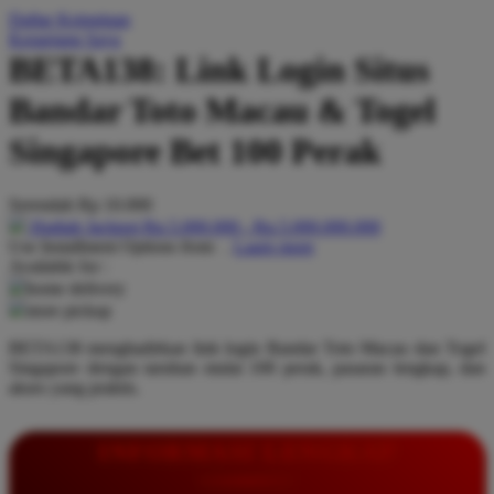
Daftar Keinginan
Q
Keranjang Saya
BETA138: Link Login Situs
QV Baby
Bandar Toto Macau & Togel
R
Singapore Bet 100 Perak
Real Shades
Red Castle
Serendah
Rp 10.000
Ribbon Madness
Hadiah Jackpot
Rp.5.000.000
-
Rp.5.000.000.000
Use Installment Options from
.
Laarn more
Available for :
S
home delivery
store pickup
Sebamed
BETA138 menghadirkan link login Bandar Toto Macau dan Togel
Silver Cross
Singapore dengan taruhan mulai 100 perak, pasaran lengkap, dan
akses yang praktis.
Simply Idea
Skip Hop
INFORMASI LENGKAP
Spectra