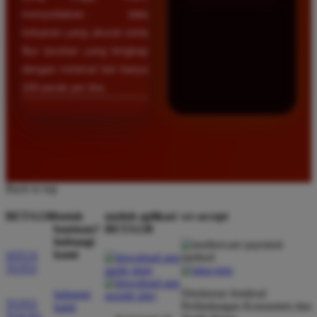
menyediakan data
keluaran yang akurat serta
fitur taruhan yang lengkap
dengan minimal bet hanya
100 perak per line.
Back to top
BETA138
butuh
unduh aplikasi
we accept
bantuan?
BETA138
hubungi
kami
SITUS
TOTO
Direktorat Jenderal
hubungi
TOTO
Perlindungan Konsumen dan
kami
TOGEL