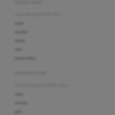
pakaian renang
Bumkins
anak laki-laki (18bln-8thn)
C
atasan
Cetaphil
bawahan
Chicco
setelan
Childlife
jaket
Clevamama
pakaian dalam
Cocolatte
Cottonseeds
pakaian ibu hamil
Cozy N Safe
anak perempuan (18bln-8thn)
Crane
atasan
Cybex
bawahan
D
gaun