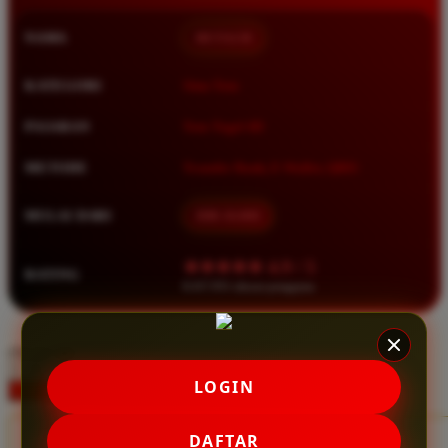
Squishmallows
NAMA
BETA138
Starbooks
Stick-O
KATEGORI
Situs Toto
Stokke
PASARAN
Toto Togel 4D
Sudocrem
METODE
Transfer Bank, E-Wallet, QRIS
Sumimo
Sunnylife
MULAI DARI
IDR 10.000
Sun-Staches
★★★★★ 4.9 / 5
RATING
Swimava
8.417.951 ulasan pengguna
T
choose qty
Tommee Tippee
LOGIN
DAFTAR
LOGIN
Trunki
Tutti Bambini
DAFTAR
CLAIM BONUS