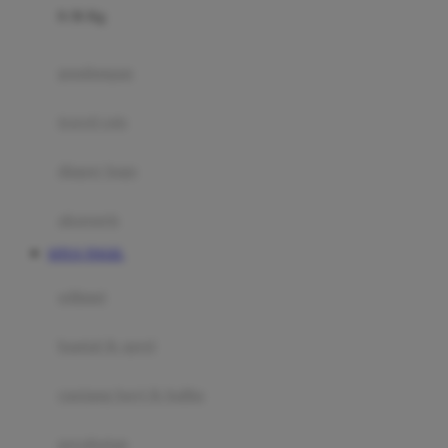
0-36 Kg
Fisher Price
Flipper
gendongan
Friends Of Sally
travel cots
G
diaper bags
Gb
Geko
aksesoris
Graco
SITUS TOGEL
Gund
selimut
H
bantal & sprei
Habbie
Haenim
ranjang bayi & balita
Happy Horse
perabotan