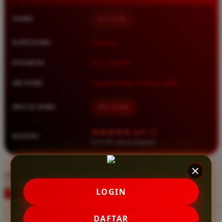
Squishmallows
NAMA
BETA138
Starbooks
Stick-O
KATEGORI
Situs Toto
Stokke
PASARAN
Toto Togel 4D
Sudocrem
METODE
Transfer Bank, E-Wallet, QRIS
Sumimo
Sunnylife
MULAI DARI
IDR 10.000
Sun-Staches
★★★★★ 4.9 / 5
RATING
Swimava
8.417.951 ulasan pengguna
T
choose qty
Tommee Tippee
LOGIN
DAFTAR
LOGIN
Trunki
Tutti Bambini
DAFTAR
CLAIM BONUS