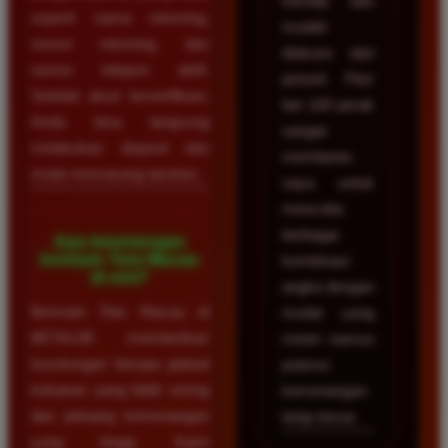
friendly dan
seperti nama rekening,
mudah
nomor rekening, dan
diakses dari
nomor telepon aktif.
ponsel. Fitur
Setelah akun terverifikasi,
bet 100 perak
Anda bisa langsung
sangat
melakukan deposit dan
membantu
mulai memasang taruhan.
saya untuk
mencoba
berbagai
Apa keuntungan
bermain Toto Macau
kombinasi
di sini?
angka dengan
Bermain Toto Macau di
modal yang
BETA138 memberikan
minim namun
keuntungan berupa jadwal
potensi
keluaran yang lebih sering
kemenangan
dan peluang kemenangan
tetap besar.
yang tinggi. Kami