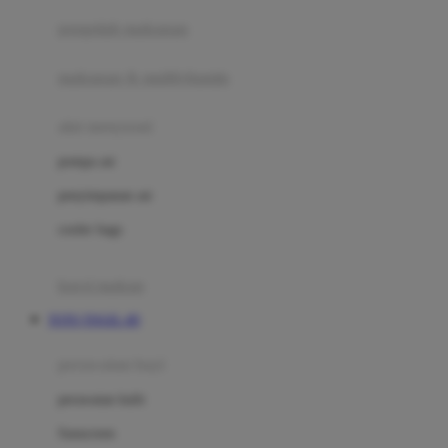
pengolah makanan
Joolz
Jujube
makanan & multivitamin
K
alat menyusui
Kiddycuts
pompa asi
Kumon
penyimpanan asi
L
cooler bags
Leapfrog
kursi makan
Leclerc
TOTO TOGEL 4D
Lee Vierra
Lillebaby
perawatan bayi
Little Bird Told Me
perawatan kulit
Little Miss Janis
Sunscreen