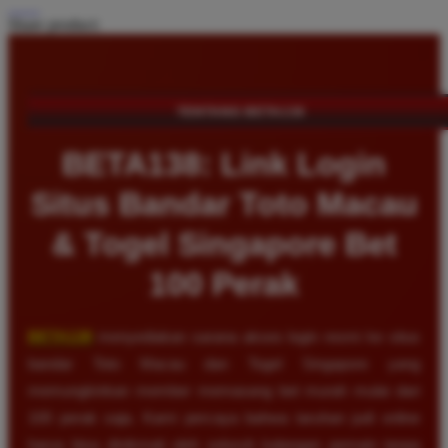
Share product:
TENTANG BETA138
BETA138: Link Login
Situs Bandar Toto Macau
& Togel Singapore Bet
100 Perak
BETA138
menyediakan sarana akses login resmi ke situs
bandar Toto Macau dan Togel Singapore yang
memungkinkan member memasang bet murah mulai dari
100 perak saja. Kami percaya bahwa taruhan judi online
harus bisa dinikmati oleh seluruh kalangan pemain tanpa