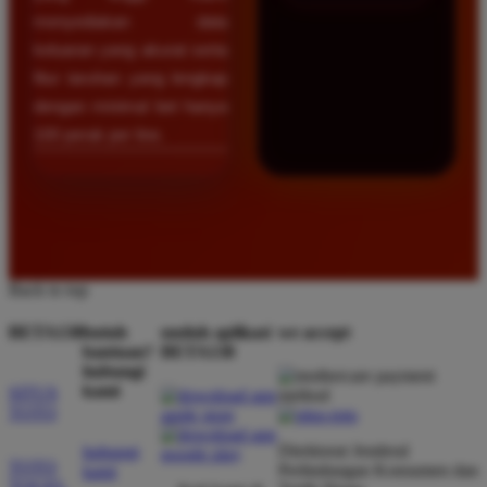
menyediakan data
keluaran yang akurat serta
fitur taruhan yang lengkap
dengan minimal bet hanya
100 perak per line.
Back to top
BETA138
butuh
unduh aplikasi
we accept
bantuan?
BETA138
hubungi
kami
SITUS
TOTO
Direktorat Jenderal
hubungi
TOTO
Perlindungan Konsumen dan
kami
TOGEL