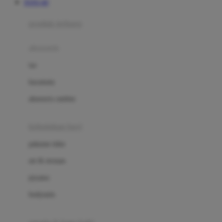
TOTO 4D
Azetabio
produk terbaru
B
aksesoris
Baabaasheepz
tas
Babiators
kacamata
Baby Dove
aksesoris rambut
Baby Jogger
Baby Rovega
kebutuhan bayi
Babybee
pakaian tidur
Banana Boat
set & terusan
Banz
piyama
Barbie
bodysuits
Beaba
Beauty Barn