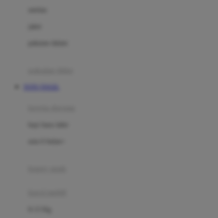
Dae Organics
setelan
Docare
jaket
Doona
pakaian dalam
Down To Earth
Drew
pakaian tidur
Dr. Brown's
TOTO TOGEL
E
kereta dorong
ELC
bayi baru lahir
Ergobaby
usia 6 bulan+
Expert Care
koper anak
Ezyroller
kursi mobil
F
0-13 Kg
Felt So Sweet