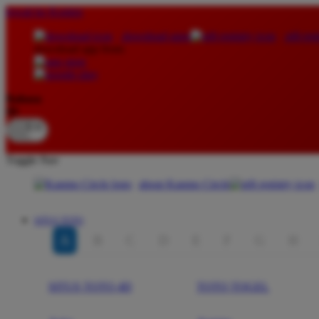
lewati ke Konten
download apps
gift reg
download app from:
Bahasa
ID
Toggle Nav
about Kanmo Circle
SITUS TOTO
A
B
C
D
E
F
G
H
SITUS TOTO 4D
TOTO TOGEL