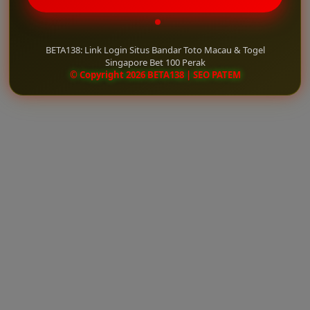
BETA138: Link Login Situs Bandar Toto Macau & Togel
Singapore Bet 100 Perak
© Copyright 2026 BETA138 | SEO PATEM