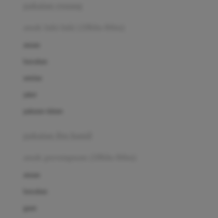
pakaian renang
anak laki-laki (18bln-8thn)
atasan
bawahan
setelan
jaket
pakaian dalam
pakaian ibu hamil
anak perempuan (18bln-8thn)
atasan
bawahan
gaun