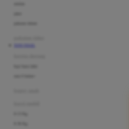
setelan
jaket
pakaian dalam
pakaian tidur
TOTO TOGEL
kereta dorong
bayi baru lahir
usia 6 bulan+
koper anak
kursi mobil
0-13 Kg
0-36 Kg