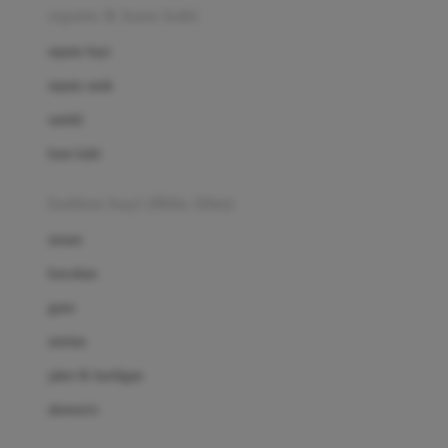
sepatu & kaus kaki
sepatu bayi
sepatu anak
sandal
kaus kaki
fashion bayi (0bln-3thn)
atasan
bawahan
gaun
setelan
jaket & kardigan
aksesoris