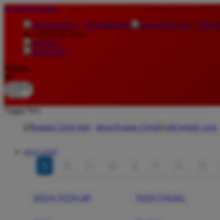
lewati ke Konten
download apps
gift reg
download app from:
Bahasa
ID
Toggle Nav
about Kanmo Circle
SITUS TOTO
A
B
C
D
E
F
G
H
SITUS TOTO 4D
TOTO TOGEL