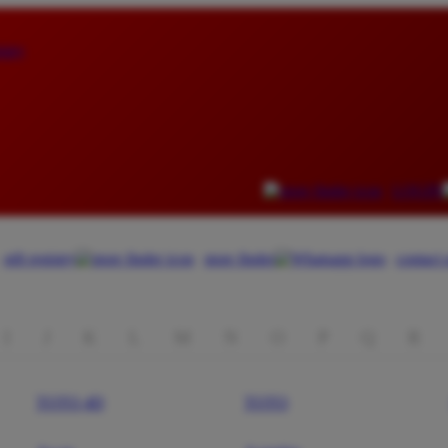
istry
LOGIN
gift registry
store finder
contact 
I
J
K
L
M
N
O
P
Q
R
TOTO 4D
TOTO