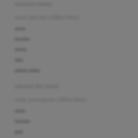
pakaian renang
anak laki-laki (18bln-8thn)
atasan
bawahan
setelan
jaket
pakaian dalam
pakaian ibu hamil
anak perempuan (18bln-8thn)
atasan
bawahan
gaun