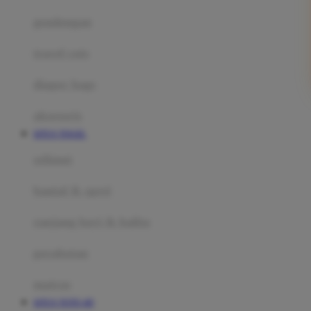
gendongan
travel cots
diaper bags
aksesoris
SITUS TOGEL
selimut
bantal & sprei
ranjang bayi & balita
perabotan
matras
SITUS TOTO 4D