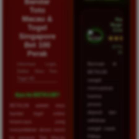
Bandar
Toto
Macau &
Nadia
Nugroho •
Togel
Cirebon
Singapore
★★★★★
Bet 100
23 Februari
Perak
2026
Informasi Login,
Bermain di
Daftar Situs Toto
BETA138
Togel 4D
sangat
memuaskan
Apa itu BETA138?
karena
proses
BETA138 adalah situs
deposit dan
bandar togel online
withdraw
terpercaya yang
sangat cepat.
menyediakan akses resmi
Pilihan
ke pasaran Toto Macau