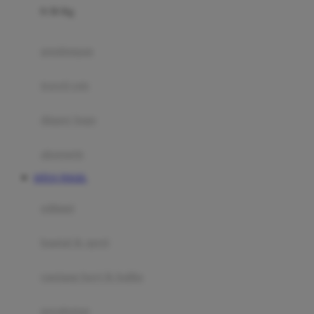
0-36 Kg
Fisher Price
Flipper
gendongan
Friends Of Sally
travel cots
G
diaper bags
Gb
Geko
aksesoris
Graco
SITUS TOGEL
Gund
selimut
H
bantal & sprei
Habbie
Haenim
ranjang bayi & balita
Happy Horse
perabotan