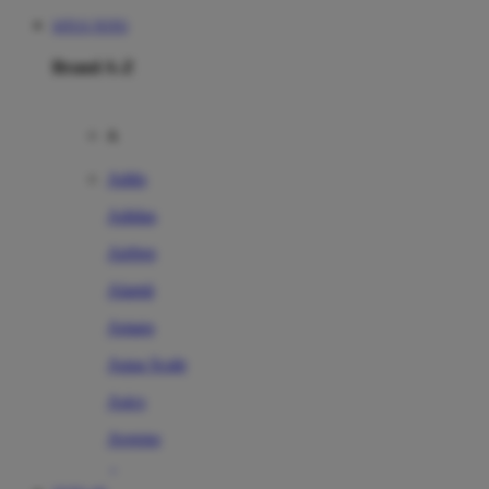
SITUS TOTO
Brand A-Z
A
Addo
Adidas
Airfree
Alamii
Amara
Aqua Scale
Asics
Aveeno
Awan