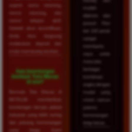
friendly dan
seperti nama rekening,
mudah
nomor rekening, dan
diakses dari
nomor telepon aktif.
ponsel. Fitur
Setelah akun terverifikasi,
bet 100 perak
Anda bisa langsung
sangat
melakukan deposit dan
membantu
mulai memasang taruhan.
saya untuk
mencoba
berbagai
Apa keuntungan
bermain Toto Macau
kombinasi
di sini?
angka dengan
Bermain Toto Macau di
modal yang
BETA138 memberikan
minim namun
keuntungan berupa jadwal
potensi
keluaran yang lebih sering
kemenangan
dan peluang kemenangan
tetap besar.
yang tinggi. Kami