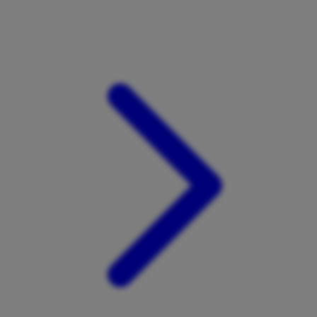
Xootz
Y
Yamatoya
Z
Zaxy
Zoggs
0-9
4Moms
59S