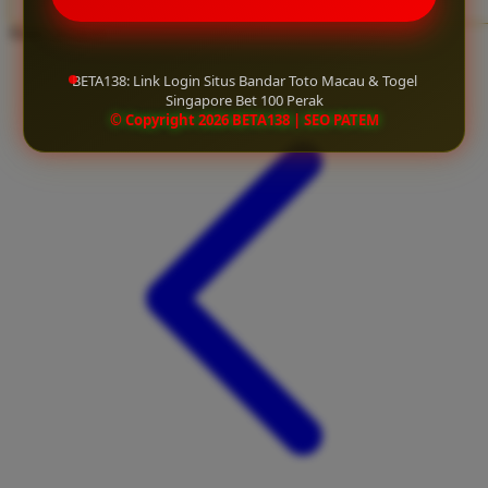
Twistshake
Share product:
TY Toys
BETA138: Link Login Situs Bandar Toto Macau & Togel
U
Singapore Bet 100 Perak
© Copyright 2026 BETA138 | SEO PATEM
V
Veja
Vitaflow
Vtech
W
Waterland
Wellness
X