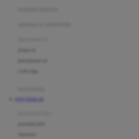
pengolah makanan
Joolz
Jujube
makanan & multivitamin
K
alat menyusui
Kiddycuts
pompa asi
Kumon
penyimpanan asi
L
cooler bags
Leapfrog
kursi makan
Leclerc
TOTO TOGEL 4D
Lee Vierra
Lillebaby
perawatan bayi
Little Bird Told Me
perawatan kulit
Little Miss Janis
Sunscreen