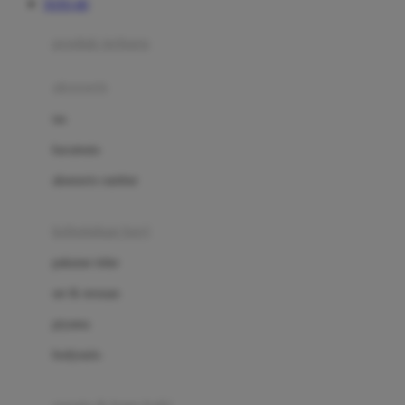
TOTO 4D
Azetabio
produk terbaru
B
aksesoris
Baabaasheepz
tas
Babiators
kacamata
Baby Dove
aksesoris rambut
Baby Jogger
Baby Rovega
kebutuhan bayi
Babybee
pakaian tidur
Banana Boat
set & terusan
Banz
piyama
Barbie
bodysuits
Beaba
Beauty Barn