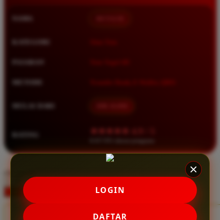
Squishmallows
NAMA
BETA138
Starbooks
Stick-O
KATEGORI
Situs Toto
Stokke
PASARAN
Toto Togel 4D
Sudocrem
METODE
Transfer Bank, E-Wallet, QRIS
Sumimo
Sunnylife
MULAI DARI
IDR 10.000
Sun-Staches
★★★★★ 4.9 / 5
RATING
Swimava
8.417.951 ulasan pengguna
T
choose qty
Tommee Tippee
LOGIN
DAFTAR
LOGIN
Trunki
Tutti Bambini
DAFTAR
CLAIM BONUS