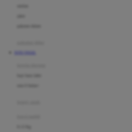
Dae Organics
setelan
Docare
jaket
Doona
pakaian dalam
Down To Earth
Drew
pakaian tidur
Dr. Brown's
TOTO TOGEL
E
kereta dorong
ELC
bayi baru lahir
Ergobaby
usia 6 bulan+
Expert Care
koper anak
Ezyroller
kursi mobil
F
0-13 Kg
Felt So Sweet