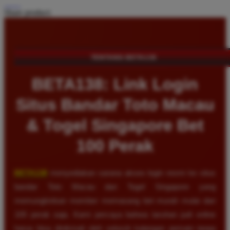
Share product:
TENTANG BETA138
BETA138: Link Login
Situs Bandar Toto Macau
& Togel Singapore Bet
100 Perak
BETA138
menyediakan sarana akses login resmi ke situs
bandar Toto Macau dan Togel Singapore yang
memungkinkan member memasang bet murah mulai dari
100 perak saja. Kami percaya bahwa taruhan judi online
harus bisa dinikmati oleh seluruh kalangan pemain tanpa