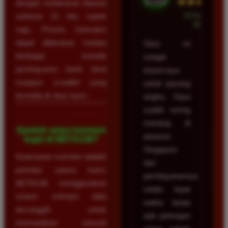
★★★★★
dengan melakukan deposit
23 Februari
sebesar 10 ribu rupiah
2026
saja. Proses transaksi
dapat dilakukan melalui
Situs ini
berbagai metode
sangat
pembayaran bank lokal
terpercaya
maupun e-wallet yang
untuk pasang
tersedia di situs kami.
angka. Saya
sudah sering
menang di
Apakah aman bermain
pasaran
togel di BETA138?
Singapore
Keamanan member adalah
dan
prioritas utama kami.
pembayarannya
BETA138 menggunakan
selalu tepat
sistem enkripsi data
waktu tanpa
tercanggih untuk
ada potongan
memastikan seluruh