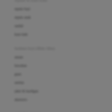
sepatu & kaus kaki
Bio Oil
sepatu bayi
Biolane
sepatu anak
Bite Fighters
sandal
Bizzi Growin
kaus kaki
Blackmores
fashion bayi (0bln-3thn)
Blooming Marvellous
atasan
Bonnels
bawahan
Bravado
gaun
Bruder
setelan
Brush Baby
jaket & kardigan
Buds Organics
aksesoris
Bugaboo
Buggygear