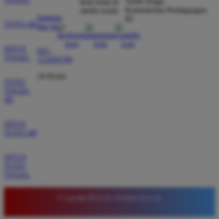
Tertib Niaga
ikuti kami di
Kementerian Perdagangan
media sosial
bantuan
RI
TOTO 4D
dan faq
SITUS
021-
TOGEL
123456789
24 Hours
TOTO
TOGEL
4D
SITUS
TOTO 4D
SITUS
TOTO
TOGEL
© Copyright BETA138. All Rights Reserved.