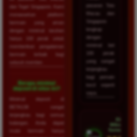
pasaran Toto
dan Togel Singapore. Kami
Macau dan
menawarkan platform
Singapore
bermain yang aman
lengkap
dengan minimal taruhan
dengan
hanya 100 perak untuk
minimal bet
memberikan pengalaman
100 perak
bermain terbaik bagi
yang sangat
seluruh member.
terjangkau
bagi pemain
Berapa minimal
kecil seperti
deposit di situs ini?
saya.
Minimal deposit di
BETA138 sangat
terjangkau bagi semua
Eko
kalangan. Anda dapat
Wibowo •
Samarinda
mulai bermain hanya