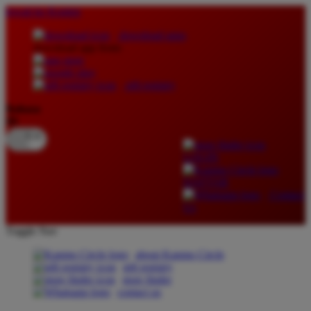
lewati ke Konten
download apps
download app from:
gift registry
Bahasa
ID
LOGIN
DAFTAR
Contact
Us
Toggle Nav
about Kanmo Circle
gift registry
store finder
contact us