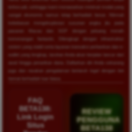
terkecuali, sehingga kami menawarkan minimal modal yang
sangat ekonomis namun tetap berhadiah besar. Nikmati
kebebasan mengeksplorasi susunan angka jitu pada
pasaran Macau dan SGP dengan peluang meraih
kemenangan fantastis. Dilengkapi dengan infrastruktur
sistem yang stabil serta layanan transaksi perbankan dan e-
wallet yang lengkap, taruhan Anda akan berjalan lancar dari
awal hingga penarikan dana. Daftarkan diri Anda sekarang
juga dan rasakan pengalaman bertaruh togel dengan bet
hemat berhadiah luar biasa.
FAQ
BETA138:
REVIEW
Link Login
PENGGUNA
Situs
BETA138