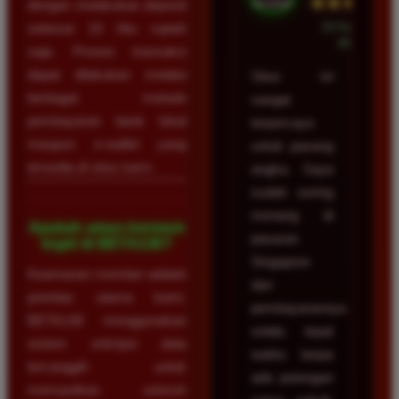
★★★★★
dengan melakukan deposit
23 Februari
sebesar 10 ribu rupiah
2026
saja. Proses transaksi
dapat dilakukan melalui
Situs ini
berbagai metode
sangat
pembayaran bank lokal
terpercaya
maupun e-wallet yang
untuk pasang
tersedia di situs kami.
angka. Saya
sudah sering
menang di
Apakah aman bermain
pasaran
togel di BETA138?
Singapore
Keamanan member adalah
dan
prioritas utama kami.
pembayarannya
BETA138 menggunakan
selalu tepat
sistem enkripsi data
waktu tanpa
tercanggih untuk
ada potongan
memastikan seluruh