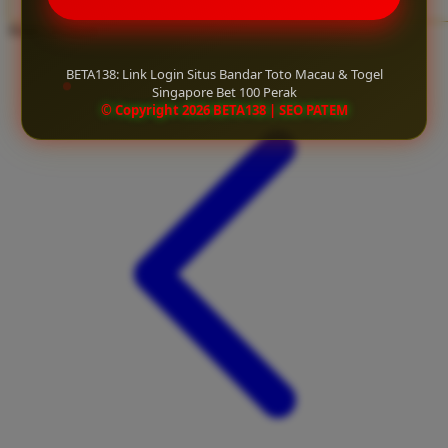
Twistshake
Share product:
TY Toys
BETA138: Link Login Situs Bandar Toto Macau & Togel
U
Singapore Bet 100 Perak
© Copyright 2026 BETA138 | SEO PATEM
V
Veja
Vitaflow
Vtech
W
Waterland
Wellness
X