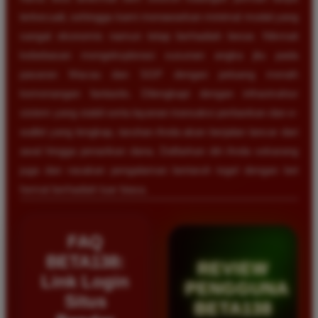
terkecuali, sehingga kami menawarkan minimal modal yang
sangat ekonomis namun tetap berhadiah besar. Nikmati
kebebasan mengeksplorasi susunan angka jitu pada
pasaran Macau dan SGP dengan peluang meraih
kemenangan fantastis. Dilengkapi dengan infrastruktur
sistem yang stabil serta layanan transaksi perbankan dan e-
wallet yang lengkap, taruhan Anda akan berjalan lancar dari
awal hingga penarikan dana. Daftarkan diri Anda sekarang
juga dan rasakan pengalaman bertaruh togel dengan bet
hemat berhadiah luar biasa.
FAQ
BETA138:
REVIEW
Link Login
PENGGUNA
Situs
BETA138