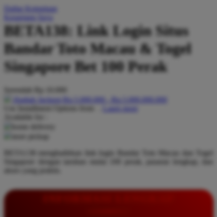
Daftar Keinginan
Q
Keranjang Saya
BETA138: Link Login Situs
QV Baby
Bandar Toto Macau & Togel
R
Singapore Bet 100 Perak
Real Shades
Red Castle
Serendah
Rp 10.000
Ribbon Madness
Hadiah Jackpot
Rp.5.000.000
-
Rp.5.000.000.000
Use Installment Options from
.
Laarn more
Available for :
S
home delivery
store pickup
Sebamed
BETA138 menghadirkan link login Bandar Toto Macau dan Togel
Silver Cross
Singapore dengan taruhan mulai 100 perak, pasaran lengkap, dan
akses yang praktis.
Simply Idea
Skip Hop
INFORMASI LENGKAP
Spectra