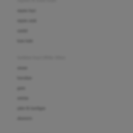
sepatu & kaus kaki
Bio Oil
sepatu bayi
Biolane
sepatu anak
Bite Fighters
sandal
Bizzi Growin
kaus kaki
Blackmores
fashion bayi (0bln-3thn)
Blooming Marvellous
atasan
Bonnels
bawahan
Bravado
gaun
Bruder
setelan
Brush Baby
jaket & kardigan
Buds Organics
aksesoris
Bugaboo
Buggygear