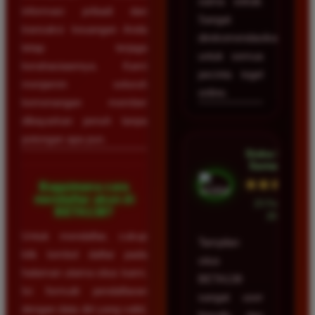
sama sekali.
informasi pribadi dan
Sangat
transaksi keuangan Anda
direkomendasikan
tetap terjaga
untuk semua
kerahasiaannya. Kami
pecinta togel
menjamin seluruh
online.
kemenangan member
dibayarkan penuh tanpa
potongan apa pun.
Siska Putri •
Samarinda
★★★★★
Bagaimana cara
mendaftar akun di
23 Februari
BETA138?
2026
Untuk mendaftar, cukup
Tampilan
klik tombol daftar pada
situs
halaman utama situs kami.
BETA138
Isi formulir pendaftaran
sangat user
dengan data diri yang valid,