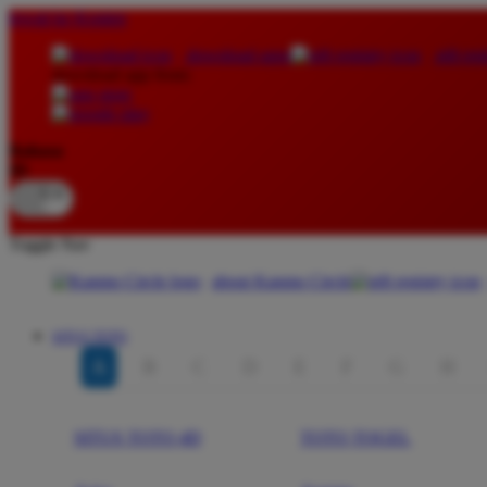
lewati ke Konten
download apps
gift reg
download app from:
Bahasa
ID
Toggle Nav
about Kanmo Circle
SITUS TOTO
A
B
C
D
E
F
G
H
SITUS TOTO 4D
TOTO TOGEL