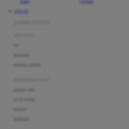
Asics
Aveeno
TOTO 4D
produk terbaru
aksesoris
tas
kacamata
aksesoris rambut
kebutuhan bayi
pakaian tidur
set & terusan
piyama
bodysuits