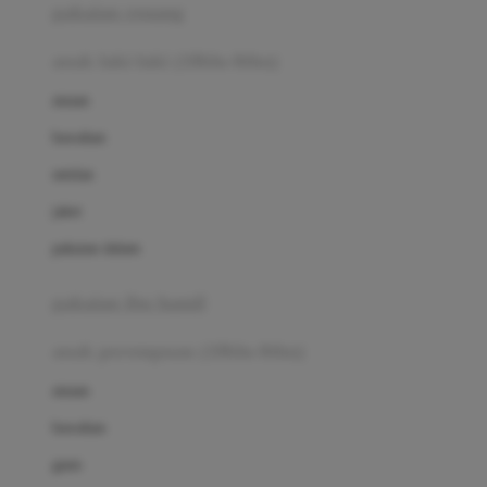
pakaian renang
anak laki-laki (18bln-8thn)
atasan
bawahan
setelan
jaket
pakaian dalam
pakaian ibu hamil
anak perempuan (18bln-8thn)
atasan
bawahan
gaun