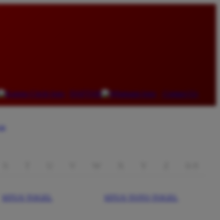
DAFTAR
Contact Us
us
S
T
U
V
W
X
Y
Z
0-9
SITUS TOGEL
SITUS TOTO TOGEL