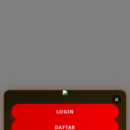
LOGIN
DAFTAR