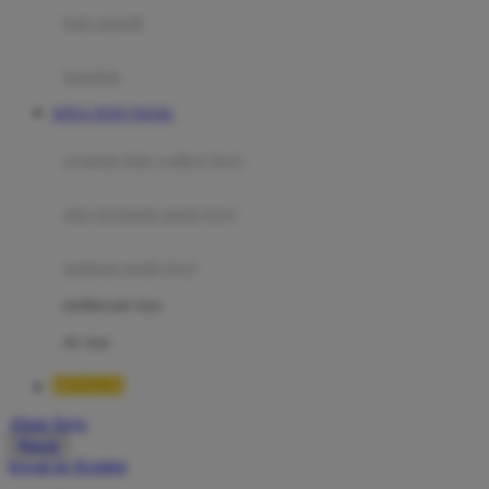
Moby
bak mandi
Momami
handuk
Mothercare
SITUS TOTO TOGEL
Mustela
ayunan dan walker bayi
My Buddy Tag
My K
alas bermain anak bayi
N
mainan anak bayi
Naif
mothercare toys
Nike
elc toys
Nordic Natural
BETA138
Nuby
Akun Saya
Nuna
Masuk
lewati ke Konten
O