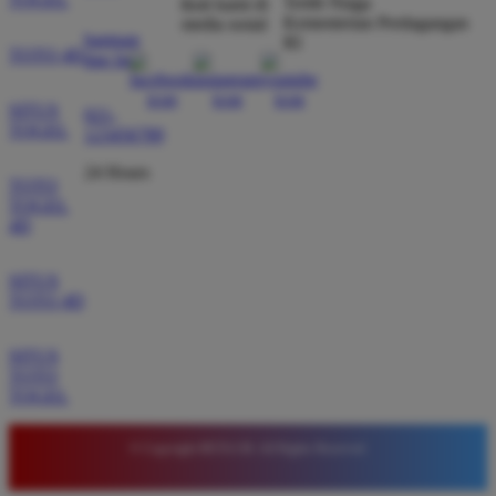
Tertib Niaga
ikuti kami di
Kementerian Perdagangan
media sosial
bantuan
RI
TOTO 4D
dan faq
SITUS
021-
TOGEL
123456789
24 Hours
TOTO
TOGEL
4D
SITUS
TOTO 4D
SITUS
TOTO
TOGEL
© Copyright BETA138. All Rights Reserved.