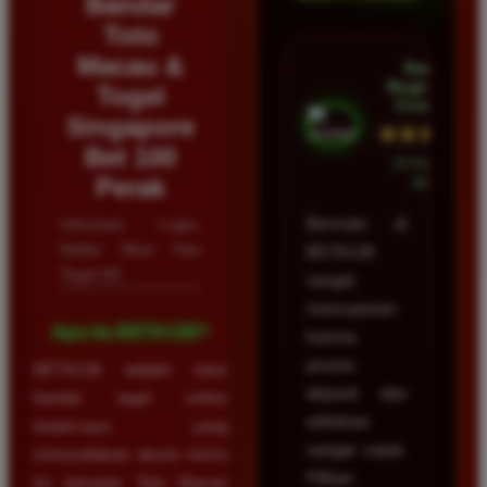
Bandar
Toto
Macau &
Nadia
Nugroho •
Togel
Cirebon
Singapore
★★★★★
Bet 100
23 Februari
Perak
2026
Informasi Login,
Bermain di
Daftar Situs Toto
BETA138
Togel 4D
sangat
memuaskan
Apa itu BETA138?
karena
proses
BETA138 adalah situs
deposit dan
bandar togel online
withdraw
terpercaya yang
sangat cepat.
menyediakan akses resmi
Pilihan
ke pasaran Toto Macau