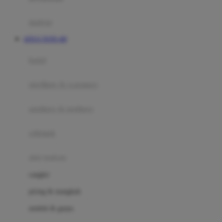
Happy Tummy
Hauck
matras
Havaianas
SITUS TOTO 4D
Hegen
botol
Hot Wheels
sterilizer & warmers
Hybrid
soothers & teethers
I
Inlacta DHA
celemek
Interlac
alat makan
Ivenet
cangkir
J
piring & mangkuk
Jack N Jill
sendok & garpu
Joie