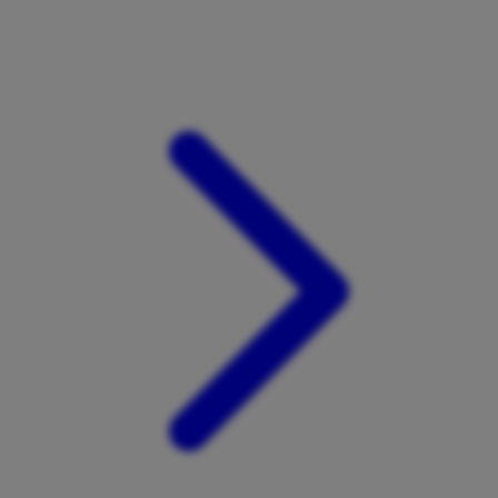
Xootz
Y
Yamatoya
Z
Zaxy
Zoggs
0-9
4Moms
59S