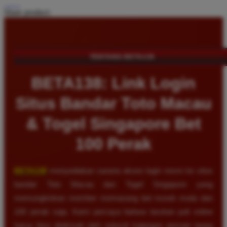
Share product:
TENTANG BETA138
BETA138: Link Login
Situs Bandar Toto Macau
& Togel Singapore Bet
100 Perak
BETA138
menyediakan sarana akses login resmi ke situs
bandar Toto Macau dan Togel Singapore yang
memungkinkan member memasang bet murah mulai dari
100 perak saja. Kami percaya bahwa taruhan judi online
harus bisa dinikmati oleh seluruh kalangan pemain tanpa