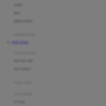
Dae Organics
setelan
Docare
jaket
Doona
pakaian dalam
Down To Earth
Drew
pakaian tidur
Dr. Brown's
TOTO TOGEL
E
kereta dorong
ELC
bayi baru lahir
Ergobaby
usia 6 bulan+
Expert Care
koper anak
Ezyroller
kursi mobil
F
0-13 Kg
Felt So Sweet