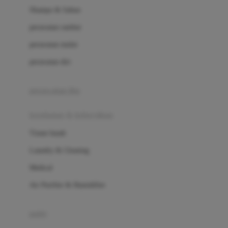
London Taxi
Shampo & Sabun
Love To Dream
perawatan rambut
perawatan mulut
M
perawatan diri
Magformers
Mama's Choice
perawatan ibu
Mamas&Papas
kesehatan & kebersihan
Mamaway
Tissue basah
Maxi Cosi
Laundry & Cleaning
Megabloks
Medical
Micro
Air Purifier & Humidifier
MiDeer
Mimi & Lula
potty
Mini Monkey