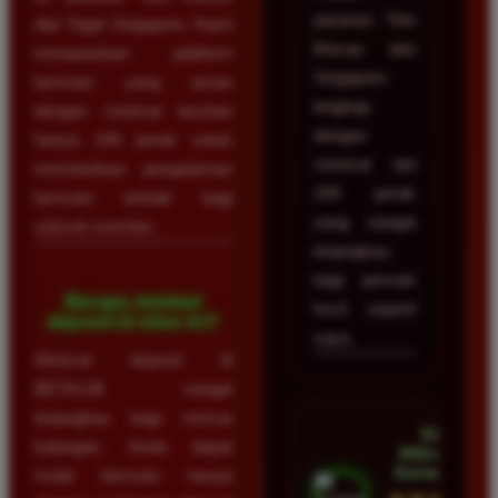
pasaran Toto
dan Togel Singapore. Kami
Macau dan
menawarkan platform
Singapore
bermain yang aman
lengkap
dengan minimal taruhan
dengan
hanya 100 perak untuk
minimal bet
memberikan pengalaman
100 perak
bermain terbaik bagi
yang sangat
seluruh member.
terjangkau
bagi pemain
Berapa minimal
kecil seperti
deposit di situs ini?
saya.
Minimal deposit di
BETA138 sangat
terjangkau bagi semua
Eko
kalangan. Anda dapat
Wibowo •
Samarinda
mulai bermain hanya