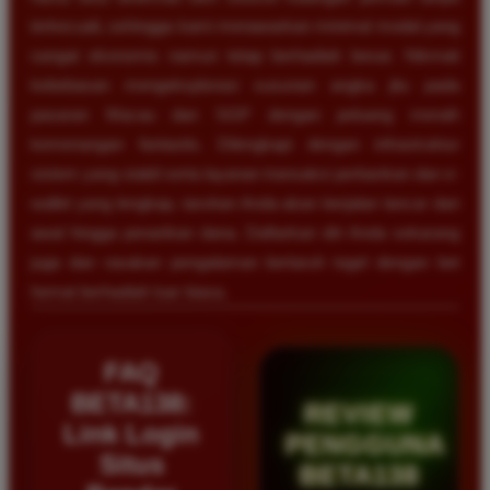
terkecuali, sehingga kami menawarkan minimal modal yang
sangat ekonomis namun tetap berhadiah besar. Nikmati
kebebasan mengeksplorasi susunan angka jitu pada
pasaran Macau dan SGP dengan peluang meraih
kemenangan fantastis. Dilengkapi dengan infrastruktur
sistem yang stabil serta layanan transaksi perbankan dan e-
wallet yang lengkap, taruhan Anda akan berjalan lancar dari
awal hingga penarikan dana. Daftarkan diri Anda sekarang
juga dan rasakan pengalaman bertaruh togel dengan bet
hemat berhadiah luar biasa.
FAQ
BETA138:
REVIEW
Link Login
PENGGUNA
Situs
BETA138