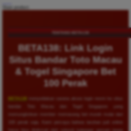
Share product:
TENTANG BETA138
BETA138: Link Login
Situs Bandar Toto Macau
& Togel Singapore Bet
100 Perak
BETA138
menyediakan sarana akses login resmi ke situs
bandar Toto Macau dan Togel Singapore yang
memungkinkan member memasang bet murah mulai dari
100 perak saja. Kami percaya bahwa taruhan judi online
harus bisa dinikmati oleh seluruh kalangan pemain tanpa