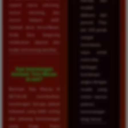
friendly dan
seperti nama rekening,
mudah
nomor rekening, dan
diakses dari
nomor telepon aktif.
ponsel. Fitur
Setelah akun terverifikasi,
bet 100 perak
Anda bisa langsung
sangat
melakukan deposit dan
membantu
mulai memasang taruhan.
saya untuk
mencoba
berbagai
Apa keuntungan
bermain Toto Macau
kombinasi
di sini?
angka dengan
Bermain Toto Macau di
modal yang
BETA138 memberikan
minim namun
keuntungan berupa jadwal
potensi
keluaran yang lebih sering
kemenangan
dan peluang kemenangan
tetap besar.
yang tinggi. Kami