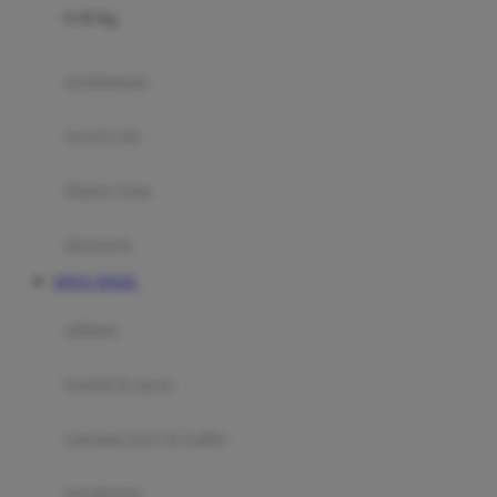
0-36 Kg
Fisher Price
Flipper
gendongan
Friends Of Sally
travel cots
G
diaper bags
Gb
Geko
aksesoris
Graco
SITUS TOGEL
Gund
selimut
H
bantal & sprei
Habbie
Haenim
ranjang bayi & balita
Happy Horse
perabotan