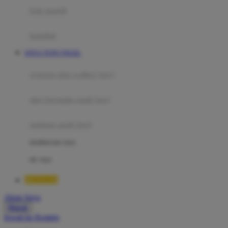
Moby
bak mandi
Momami
handuk
Mothercare
SITUS TOTO TOGEL
Mustela
ayunan dan walker bayi
My Buddy Tag
My K
alas bermain anak bayi
N
mainan anak bayi
Naif
mothercare toys
Nike
elc toys
Nordic Natural
BETA138
Nuby
Akun Saya
Nuna
Masuk
lewati ke Konten
O