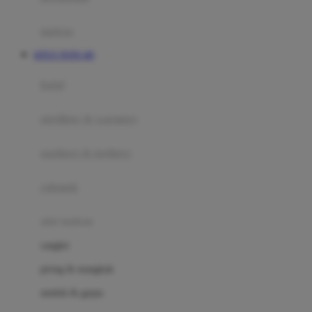
Happy Tummy
Hauck
matras
Havaianas
SITUS TOTO 4D
Hegen
botol
Hot Wheels
sterilizer & warmers
Hybrid
soothers & teethers
I
Inlacta DHA
celemek
Interlac
alat makan
Ivenet
cangkir
J
piring & mangkuk
Jack N Jill
sendok & garpu
Joie