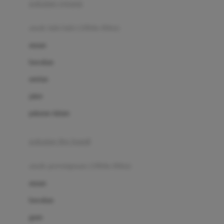
pakaian renang
Bumkins
anak laki-laki (18bln-8thn)
C
atasan
Cetaphil
bawahan
Chicco
setelan
Childlife
jaket
Clevamama
pakaian dalam
Cocolatte
Cottonseeds
pakaian ibu hamil
Cozy N Safe
anak perempuan (18bln-8thn)
Crane
atasan
Cybex
bawahan
D
gaun