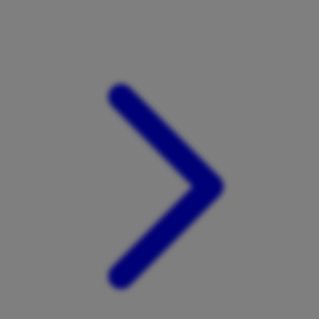
Xootz
Y
Yamatoya
Z
Zaxy
Zoggs
0-9
4Moms
59S