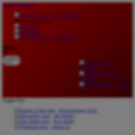
lewati ke Konten
download apps
download app from:
gift registry
Bahasa
ID
LOGIN
DAFTAR
Contact
Us
Toggle Nav
about Kanmo Circle
gift registry
store finder
contact us