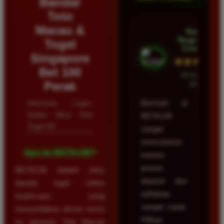
Bandar
Toto
Macau &
Nadia
Nugroho •
Togel
Cirebon
Singapore
★★★★★
Bet 100
23 Februari
Perak
2026
Informasi Login,
Bermain di
Daftar Situs Toto
BETA138
Togel 4D
sangat
memuaskan
Apa itu BETA138?
karena
proses
BETA138 adalah situs
deposit dan
bandar togel online
withdraw
terpercaya yang
sangat cepat.
menyediakan akses resmi
Pilihan
ke pasaran Toto Macau