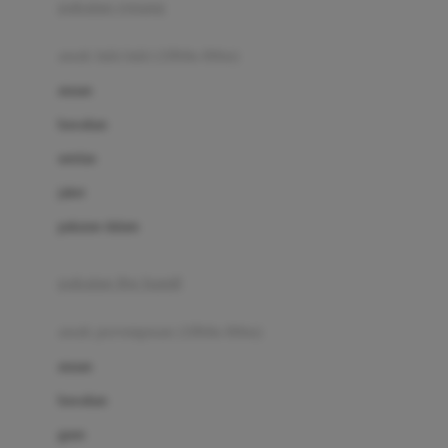
pakaian renang
Bumkins
anak laki-laki (18bln-8thn)
C
atasan
Cetaphil
bawahan
Chicco
setelan
Childlife
jaket
Clevamama
pakaian dalam
Cocolatte
Cottonseeds
pakaian ibu hamil
Cozy N Safe
anak perempuan (18bln-8thn)
Crane
atasan
Cybex
bawahan
D
gaun