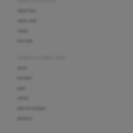
sepatu & kaus kaki
Bio Oil
sepatu bayi
Biolane
sepatu anak
Bite Fighters
sandal
Bizzi Growin
kaus kaki
Blackmores
fashion bayi (0bln-3thn)
Blooming Marvellous
atasan
Bonnels
bawahan
Bravado
gaun
Bruder
setelan
Brush Baby
jaket & kardigan
Buds Organics
aksesoris
Bugaboo
Buggygear