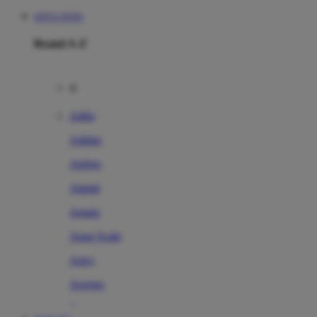
SITUS TOTO
Brand A-Z
A
Addo
Adidas
Airfree
Alamii
Amara
Aqua Scale
Asics
Aveeno
Awan