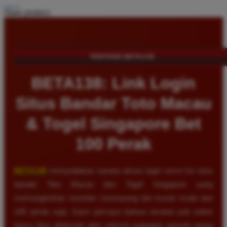
Share product:
TENTANG BETA138
BETA138: Link Login
Situs Bandar Toto Macau
& Togel Singapore Bet
100 Perak
BETA138
menyediakan sarana akses login resmi ke situs
bandar Toto Macau dan Togel Singapore yang
memungkinkan member memasang bet murah mulai dari
100 perak saja. Kami percaya bahwa taruhan judi online
harus bisa dinikmati oleh seluruh kalangan pemain tanpa