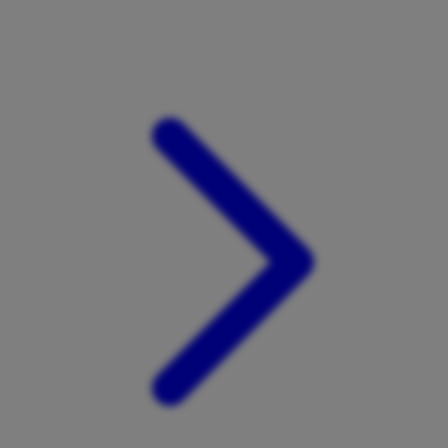
Xootz
Y
Yamatoya
Z
Zaxy
Zoggs
0-9
4Moms
59S