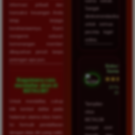
sama sekali.
informasi pribadi dan
Sangat
transaksi keuangan Anda
direkomendasikan
tetap terjaga
untuk semua
kerahasiaannya. Kami
pecinta togel
menjamin seluruh
online.
kemenangan member
dibayarkan penuh tanpa
potongan apa pun.
Siska Putri •
Samarinda
★★★★★
Bagaimana cara
mendaftar akun di
23 Februari
BETA138?
2026
Untuk mendaftar, cukup
Tampilan
klik tombol daftar pada
situs
halaman utama situs kami.
BETA138
Isi formulir pendaftaran
sangat user
dengan data diri yang valid,