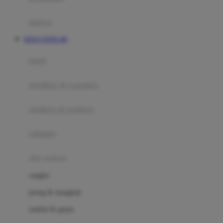
Happy Tummy
Hauck
matras
Havaianas
SITUS TOTO 4D
Hegen
botol
Hot Wheels
sterilizer & warmers
Hybrid
soothers & teethers
I
Inlacta DHA
celemek
Interlac
alat makan
Ivenet
cangkir
J
piring & mangkuk
Jack N Jill
sendok & garpu
Joie