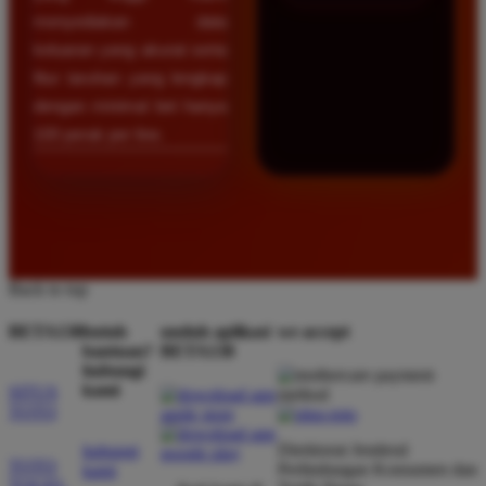
menyediakan data
keluaran yang akurat serta
fitur taruhan yang lengkap
dengan minimal bet hanya
100 perak per line.
Back to top
BETA138
butuh
unduh aplikasi
we accept
bantuan?
BETA138
hubungi
kami
SITUS
TOTO
Direktorat Jenderal
hubungi
TOTO
Perlindungan Konsumen dan
kami
TOGEL