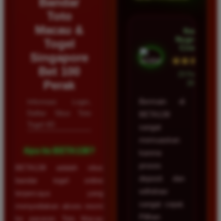
Bandar
Toto
Macau &
Nadia
Nugroho •
Togel
Cirebon
Singapore
★★★★★
Bet 100
23 Februari
Perak
2026
Informasi Login,
Bermain di
Daftar Situs Toto
BETA138
Togel 4D
sangat
memuaskan
Apa itu BETA138?
karena
proses
BETA138 adalah situs
deposit dan
bandar togel online
withdraw
terpercaya yang
sangat cepat.
menyediakan akses resmi
Pilihan
ke pasaran Toto Macau