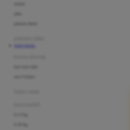
setelan
jaket
pakaian dalam
pakaian tidur
TOTO TOGEL
kereta dorong
bayi baru lahir
usia 6 bulan+
koper anak
kursi mobil
0-13 Kg
0-36 Kg