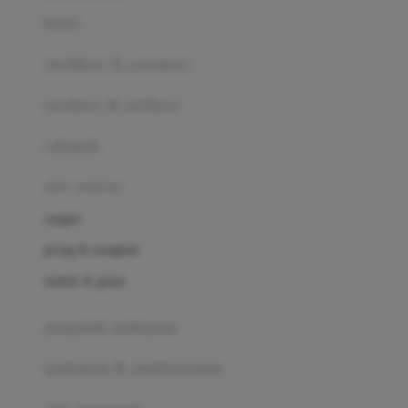
botol
sterilizer & warmers
soothers & teethers
celemek
alat makan
cangkir
piring & mangkuk
sendok & garpu
pengolah makanan
makanan & multivitamin