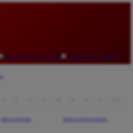
DAFTAR
Contact Us
us
S
T
U
V
W
X
Y
Z
0-9
SITUS TOGEL
SITUS TOTO TOGEL