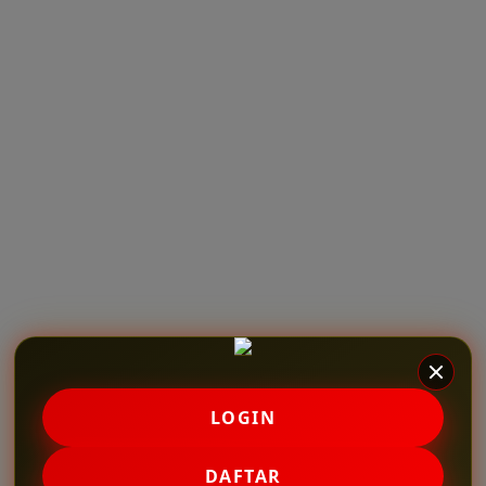
LOGIN
DAFTAR