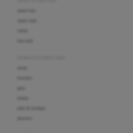
sepatu & kaus kaki
Bio Oil
sepatu bayi
Biolane
sepatu anak
Bite Fighters
sandal
Bizzi Growin
kaus kaki
Blackmores
fashion bayi (0bln-3thn)
Blooming Marvellous
atasan
Bonnels
bawahan
Bravado
gaun
Bruder
setelan
Brush Baby
jaket & kardigan
Buds Organics
aksesoris
Bugaboo
Buggygear