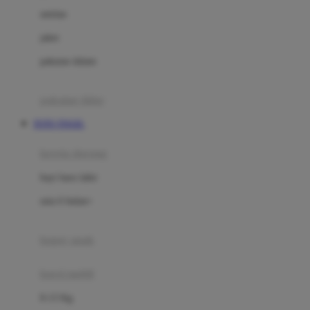
Dae Organics
setelan
Docare
jaket
Doona
pakaian dalam
Down To Earth
Drew
pakaian tidur
Dr. Brown's
TOTO TOGEL
E
kereta dorong
ELC
bayi baru lahir
Ergobaby
usia 6 bulan+
Expert Care
koper anak
Ezyroller
kursi mobil
F
0-13 Kg
Felt So Sweet