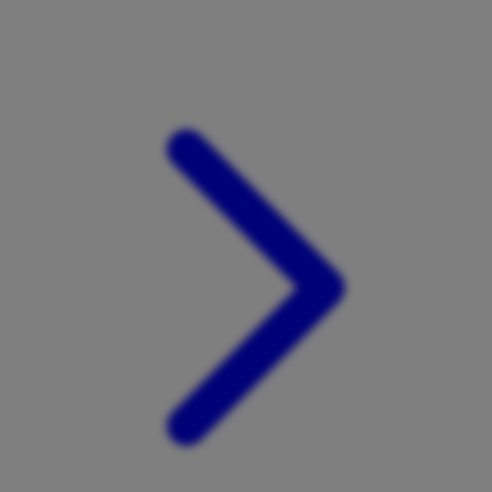
Xootz
Y
Yamatoya
Z
Zaxy
Zoggs
0-9
4Moms
59S