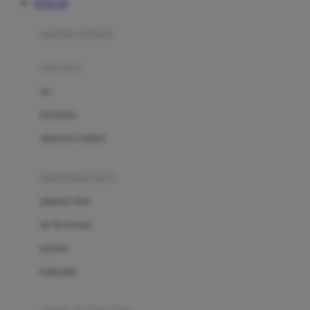
TOTO 4D
Azetabio
produk terbaru
B
aksesoris
Baabaasheepz
tas
Babiators
kacamata
Baby Dove
aksesoris rambut
Baby Jogger
Baby Rovega
kebutuhan bayi
Babybee
pakaian tidur
Banana Boat
set & terusan
Banz
piyama
Barbie
bodysuits
Beaba
Beauty Barn