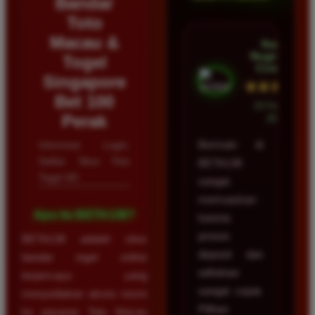
Bandar
Toto
Macau &
Nadia
Nugroho •
Togel
Cirebon
Singapore
★★★★★
Bet 100
23 Februari
Perak
2026
Informasi Login,
Bermain di
Daftar Situs Toto
BETA138
Togel 4D
sangat
memuaskan
Apa itu BETA138?
karena
proses
BETA138 adalah situs
deposit dan
bandar togel online
withdraw
terpercaya yang
sangat cepat.
menyediakan akses resmi
Pilihan
ke pasaran Toto Macau