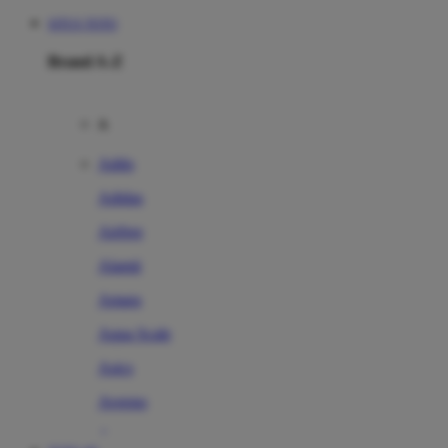
SITUS TOTO
Brand A-Z
A
Addo
Adidas
Airfree
Alamii
Amara
Aqua Scale
Asics
Aveeno
Awan