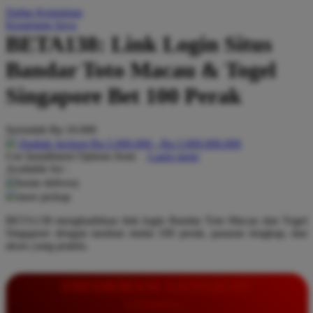
Daftar Keinginan
Q
Keranjang Saya
BETA138: Link Login Situs
QV Baby
Bandar Toto Macau & Togel
R
Singapore Bet 100 Perak
Real Shades
Red Castle
Serendah
Rp 10.000
Ribbon Madness
Hadiah Jackpot
Rp.5.000.000
-
Rp.5.000.000.000
Use Installment Options from
.
Laarn more
Available for :
S
home delivery
store pickup
Sebamed
BETA138 menghadirkan link login Bandar Toto Macau dan Togel
Silver Cross
Singapore dengan taruhan mulai 100 perak, pasaran lengkap, dan
akses yang praktis.
Simply Idea
Skip Hop
INFORMASI LENGKAP
Spectra