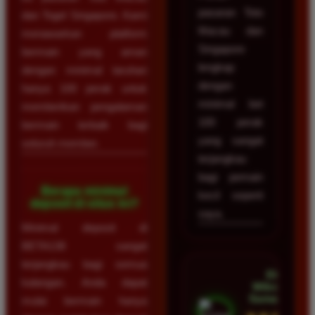
pasaran Toto
dan Togel Singapore. Kami
Macau dan
menawarkan platform
Singapore
bermain yang aman
lengkap
dengan minimal taruhan
dengan
hanya 100 perak untuk
minimal bet
memberikan pengalaman
100 perak
bermain terbaik bagi
yang sangat
seluruh member.
terjangkau
bagi pemain
Berapa minimal
kecil seperti
deposit di situs ini?
saya.
Minimal deposit di
BETA138 sangat
terjangkau bagi semua
Eko
kalangan. Anda dapat
Wibowo •
Samarinda
mulai bermain hanya