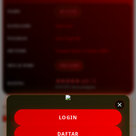
Squishmallows
NAMA
BETA138
Starbooks
Stick-O
KATEGORI
Situs Toto
Stokke
PASARAN
Toto Togel 4D
Sudocrem
METODE
Transfer Bank, E-Wallet, QRIS
Sumimo
Sunnylife
MULAI DARI
IDR 10.000
Sun-Staches
★★★★★ 4.9 / 5
RATING
Swimava
8.417.951 ulasan pengguna
T
choose qty
Tommee Tippee
LOGIN
DAFTAR
LOGIN
Trunki
Tutti Bambini
DAFTAR
CLAIM BONUS