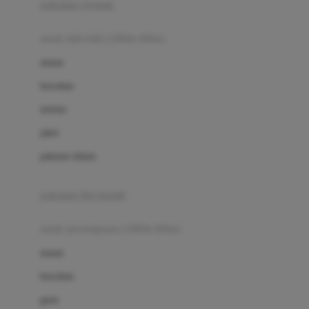
pakaian renang
Bumkins
anak laki-laki (18bln-8thn)
C
atasan
Cetaphil
bawahan
Chicco
setelan
Childlife
jaket
Clevamama
pakaian dalam
Cocolatte
Cottonseeds
pakaian ibu hamil
Cozy N Safe
anak perempuan (18bln-8thn)
Crane
atasan
Cybex
bawahan
D
gaun