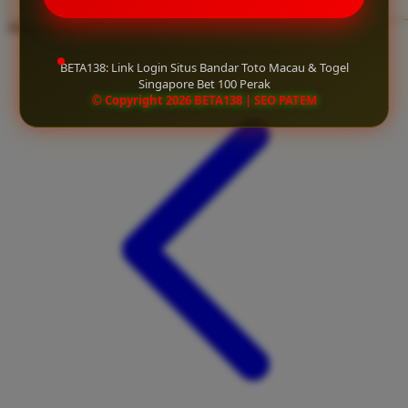
Twistshake
Share product:
TY Toys
BETA138: Link Login Situs Bandar Toto Macau & Togel
U
Singapore Bet 100 Perak
© Copyright 2026 BETA138 | SEO PATEM
V
Veja
Vitaflow
Vtech
W
Waterland
Wellness
X