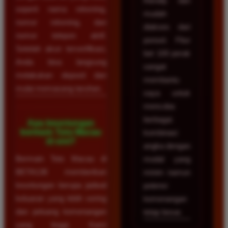
friendly dan
seperti nama rekening,
mudah
nomor rekening, dan
diakses dari
nomor telepon aktif.
ponsel. Fitur
Setelah akun terverifikasi,
bet 100 perak
Anda bisa langsung
sangat
melakukan deposit dan
membantu
mulai memasang taruhan.
saya untuk
mencoba
berbagai
Apa keuntungan
bermain Toto Macau
kombinasi
di sini?
angka dengan
Bermain Toto Macau di
modal yang
BETA138 memberikan
minim namun
keuntungan berupa jadwal
potensi
keluaran yang lebih sering
kemenangan
dan peluang kemenangan
tetap besar.
yang tinggi. Kami