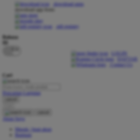
download apps
download app from:
Oh Ma Grain
Okiedog
gift registry
P
Bahasa
ID
Peachy
LOGIN
Phil & Ted's
DAFTAR
Contact Us
Philips Avent
Cari
Pigeon
Playgro
Pencarian Lanjutan
cancel
Poled Global
Cari
Ponycycle
cancel
Akun Saya
Puma
Masuk / buat akun
Pureats
Bantuan