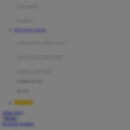
Moby
bak mandi
Momami
handuk
Mothercare
SITUS TOTO TOGEL
Mustela
ayunan dan walker bayi
My Buddy Tag
My K
alas bermain anak bayi
N
mainan anak bayi
Naif
mothercare toys
Nike
elc toys
Nordic Natural
BETA138
Nuby
Akun Saya
Nuna
Masuk
lewati ke Konten
O