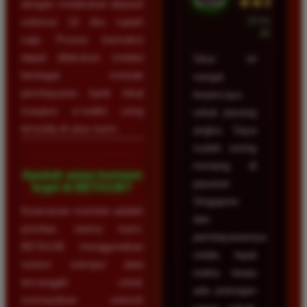
★★★★★
dengan melakukan deposit
23 Februari
sebesar 10 ribu rupiah
2026
saja. Proses transaksi
dapat dilakukan melalui
Situs ini
berbagai metode
sangat
pembayaran bank lokal
terpercaya
maupun e-wallet yang
untuk pasang
tersedia di situs kami.
angka. Saya
sudah sering
menang di
Apakah aman bermain
pasaran
togel di BETA138?
Singapore
Keamanan member adalah
dan
prioritas utama kami.
pembayarannya
BETA138 menggunakan
selalu tepat
sistem enkripsi data
waktu tanpa
tercanggih untuk
ada potongan
memastikan seluruh