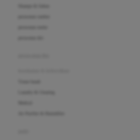
London Taxi
Shampo & Sabun
Love To Dream
perawatan rambut
perawatan mulut
M
perawatan diri
Magformers
Mama's Choice
perawatan ibu
Mamas&Papas
kesehatan & kebersihan
Mamaway
Tissue basah
Maxi Cosi
Laundry & Cleaning
Megabloks
Medical
Micro
Air Purifier & Humidifier
MiDeer
Mimi & Lula
potty
Mini Monkey