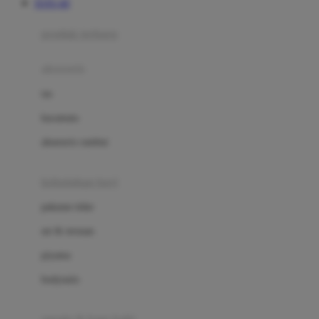
TOTO 4D
Azetabio
produk terbaru
B
aksesoris
Baabaasheepz
tas
Babiators
kacamata
Baby Dove
aksesoris rambut
Baby Jogger
Baby Rovega
kebutuhan bayi
Babybee
pakaian tidur
Banana Boat
set & terusan
Banz
piyama
Barbie
bodysuits
Beaba
Beauty Barn