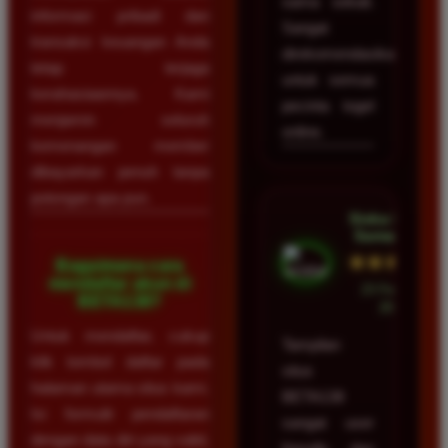
sama sekali.
informasi pribadi dan
Sangat
transaksi keuangan Anda
direkomendasikan
tetap terjaga
untuk semua
kerahasiaannya. Kami
pecinta togel
menjamin seluruh
online.
kemenangan member
dibayarkan penuh tanpa
potongan apa pun.
Siska Putri •
Samarinda
★★★★★
Bagaimana cara
mendaftar akun di
23 Februari
BETA138?
2026
Untuk mendaftar, cukup
Tampilan
klik tombol daftar pada
situs
halaman utama situs kami.
BETA138
Isi formulir pendaftaran
sangat user
dengan data diri yang valid,