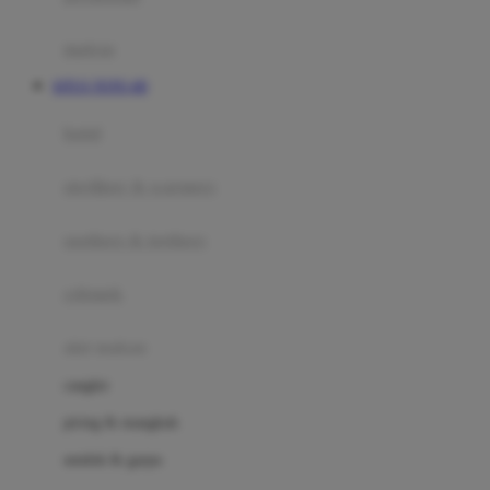
Happy Tummy
Hauck
matras
Havaianas
SITUS TOTO 4D
Hegen
botol
Hot Wheels
sterilizer & warmers
Hybrid
soothers & teethers
I
Inlacta DHA
celemek
Interlac
alat makan
Ivenet
cangkir
J
piring & mangkuk
Jack N Jill
sendok & garpu
Joie