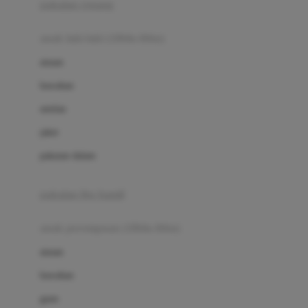
pakaian renang
Bumkins
anak laki-laki (18bln-8thn)
C
atasan
Cetaphil
bawahan
Chicco
setelan
Childlife
jaket
Clevamama
pakaian dalam
Cocolatte
Cottonseeds
pakaian ibu hamil
Cozy N Safe
anak perempuan (18bln-8thn)
Crane
atasan
Cybex
bawahan
D
gaun