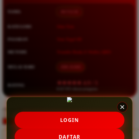
Squishmallows
NAMA
BETA138
Starbooks
Stick-O
KATEGORI
Situs Toto
Stokke
PASARAN
Toto Togel 4D
Sudocrem
METODE
Transfer Bank, E-Wallet, QRIS
Sumimo
Sunnylife
MULAI DARI
IDR 10.000
Sun-Staches
★★★★★ 4.9 / 5
RATING
Swimava
8.417.951 ulasan pengguna
T
choose qty
Tommee Tippee
LOGIN
DAFTAR
LOGIN
Trunki
Tutti Bambini
DAFTAR
CLAIM BONUS