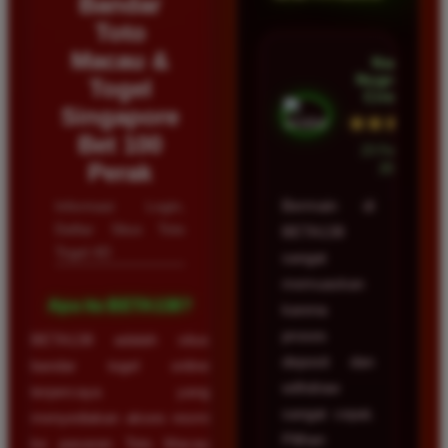
Bandar
Toto
Macau &
Nadia
Nugroho •
Togel
Cirebon
Singapore
★★★★★
Bet 100
23 Februari
Perak
2026
Informasi Login,
Bermain di
Daftar Situs Toto
BETA138
Togel 4D
sangat
memuaskan
Apa itu BETA138?
karena
proses
BETA138 adalah situs
deposit dan
bandar togel online
withdraw
terpercaya yang
sangat cepat.
menyediakan akses resmi
Pilihan
ke pasaran Toto Macau