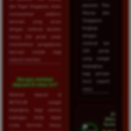
pasaran Toto
dan Togel Singapore. Kami
Macau dan
menawarkan platform
Singapore
bermain yang aman
lengkap
dengan minimal taruhan
dengan
hanya 100 perak untuk
minimal bet
memberikan pengalaman
100 perak
bermain terbaik bagi
yang sangat
seluruh member.
terjangkau
bagi pemain
Berapa minimal
kecil seperti
deposit di situs ini?
saya.
Minimal deposit di
BETA138 sangat
terjangkau bagi semua
Eko
kalangan. Anda dapat
Wibowo •
Samarinda
mulai bermain hanya