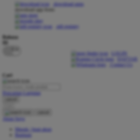
download apps
download app from:
Oh Ma Grain
Okiedog
gift registry
P
Bahasa
ID
Peachy
LOGIN
Phil & Ted's
DAFTAR
Contact Us
Philips Avent
Cari
Pigeon
Playgro
Pencarian Lanjutan
cancel
Poled Global
Cari
Ponycycle
cancel
Akun Saya
Puma
Masuk / buat akun
Pureats
Bantuan