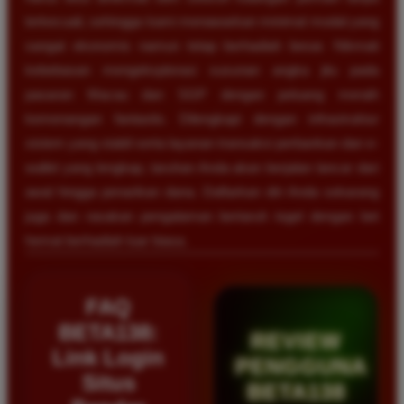
terkecuali, sehingga kami menawarkan minimal modal yang
sangat ekonomis namun tetap berhadiah besar. Nikmati
kebebasan mengeksplorasi susunan angka jitu pada
pasaran Macau dan SGP dengan peluang meraih
kemenangan fantastis. Dilengkapi dengan infrastruktur
sistem yang stabil serta layanan transaksi perbankan dan e-
wallet yang lengkap, taruhan Anda akan berjalan lancar dari
awal hingga penarikan dana. Daftarkan diri Anda sekarang
juga dan rasakan pengalaman bertaruh togel dengan bet
hemat berhadiah luar biasa.
FAQ
BETA138:
REVIEW
Link Login
PENGGUNA
Situs
BETA138