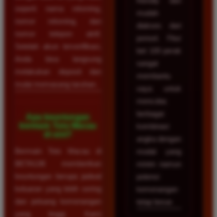
friendly dan
seperti nama rekening,
mudah
nomor rekening, dan
diakses dari
nomor telepon aktif.
ponsel. Fitur
Setelah akun terverifikasi,
bet 100 perak
Anda bisa langsung
sangat
melakukan deposit dan
membantu
mulai memasang taruhan.
saya untuk
mencoba
berbagai
Apa keuntungan
bermain Toto Macau
kombinasi
di sini?
angka dengan
Bermain Toto Macau di
modal yang
BETA138 memberikan
minim namun
keuntungan berupa jadwal
potensi
keluaran yang lebih sering
kemenangan
dan peluang kemenangan
tetap besar.
yang tinggi. Kami