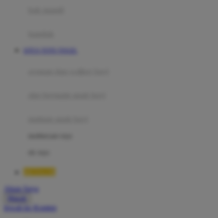
Moby
bak mandi
Momami
handuk
Mothercare
SITUS TOTO TOGEL
Mustela
ayunan dan walker bayi
My Buddy Tag
My K
alas bermain anak bayi
N
mainan anak bayi
Naif
mothercare toys
Nike
elc toys
Nordic Natural
BETA138
Nuby
Akun Saya
Nuna
Masuk
lewati ke Konten
O