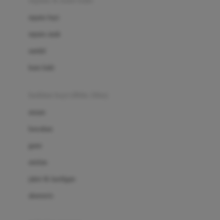
sepatu & kaus kaki
Bio Oil
sepatu bayi
Biolane
sepatu anak
Bite Fighters
sandal
Bizzi Growin
kaus kaki
Blackmores
fashion bayi (0bln-3thn)
Blooming Marvellous
atasan
Bonnels
bawahan
Bravado
gaun
Bruder
setelan
Brush Baby
jaket & kardigan
Buds Organics
aksesoris
Bugaboo
Buggygear