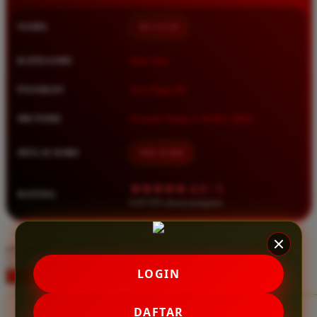
Squishmallows
NAMA
BETA138
Starbooks
Stick-O
KATEGORI
Situs Toto
Stokke
PASARAN
Toto Togel 4D
Sudocrem
METODE
Transfer Bank, E-Wallet, QRIS
Sumimo
Sunnylife
MULAI DARI
IDR 10.000
Sun-Staches
★★★★★ 4.9 / 5
RATING
Swimava
8.417.951 ulasan pengguna
T
choose qty
Tommee Tippee
LOGIN
DAFTAR
LOGIN
Trunki
Tutti Bambini
DAFTAR
CLAIM BONUS