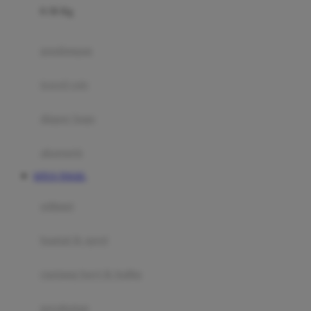
0-36 Kg
Fisher Price
Flipper
gendongan
Friends Of Sally
travel cots
G
diaper bags
Gb
Geko
aksesoris
Graco
SITUS TOGEL
Gund
selimut
H
bantal & sprei
Habbie
Haenim
ranjang bayi & balita
Happy Horse
perabotan