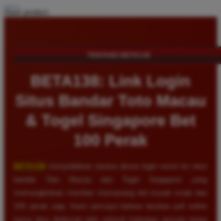
Share product:
TENTANG BETA138
BETA138: Link Login
Situs Bandar Toto Macau
& Togel Singapore Bet
100 Perak
BETA138
menyediakan sarana akses login resmi ke situs
bandar Toto Macau dan Togel Singapore yang
memungkinkan member memasang bet murah mulai dari
100 perak saja. Kami percaya bahwa taruhan judi online
harus bisa dinikmati oleh seluruh kalangan pemain tanpa