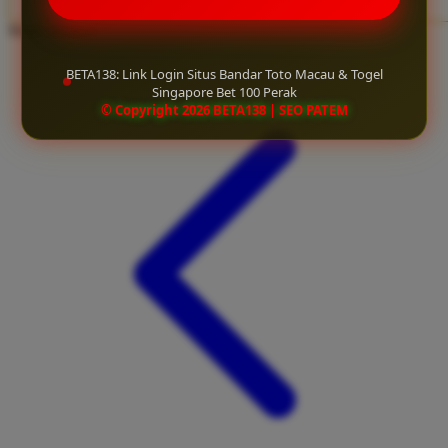
Twistshake
Share product:
TY Toys
BETA138: Link Login Situs Bandar Toto Macau & Togel
U
Singapore Bet 100 Perak
© Copyright 2026 BETA138 | SEO PATEM
V
Veja
Vitaflow
Vtech
W
Waterland
Wellness
X