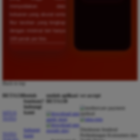
menyediakan data
keluaran yang akurat serta
fitur taruhan yang lengkap
dengan minimal bet hanya
100 perak per line.
Back to top
BETA138
butuh
unduh aplikasi
we accept
bantuan?
BETA138
hubungi
kami
SITUS
TOTO
Direktorat Jenderal
hubungi
TOTO
Perlindungan Konsumen dan
kami
TOGEL