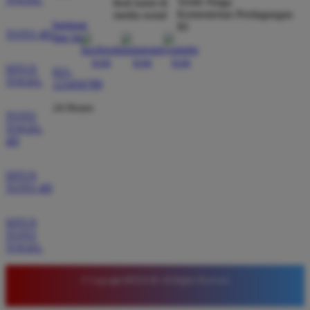
Tertib Niaga
ikuti kami di
Kementerian Perdagangan
media sosial
bantuan
RI
TOTO 4D
dan faq
SITUS
021-
TOGEL
123456789
24 Hours
TOTO
TOGEL
4D
SITUS
TOTO 4D
SITUS
TOTO
TOGEL
© Copyright BETA138. All Rights Reserved.