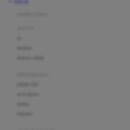
TOTO 4D
Azetabio
produk terbaru
B
aksesoris
Baabaasheepz
tas
Babiators
kacamata
Baby Dove
aksesoris rambut
Baby Jogger
Baby Rovega
kebutuhan bayi
Babybee
pakaian tidur
Banana Boat
set & terusan
Banz
piyama
Barbie
bodysuits
Beaba
Beauty Barn