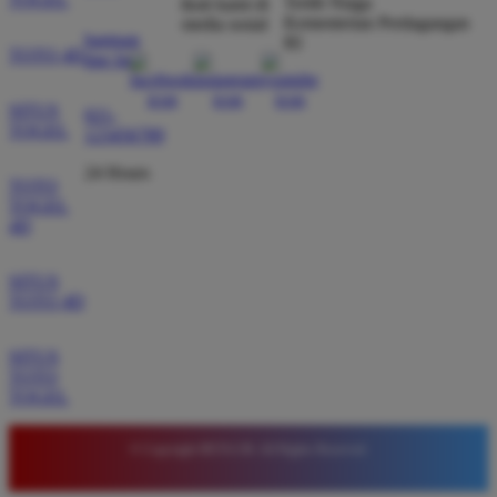
Tertib Niaga
ikuti kami di
Kementerian Perdagangan
media sosial
bantuan
RI
TOTO 4D
dan faq
SITUS
021-
TOGEL
123456789
24 Hours
TOTO
TOGEL
4D
SITUS
TOTO 4D
SITUS
TOTO
TOGEL
© Copyright BETA138. All Rights Reserved.