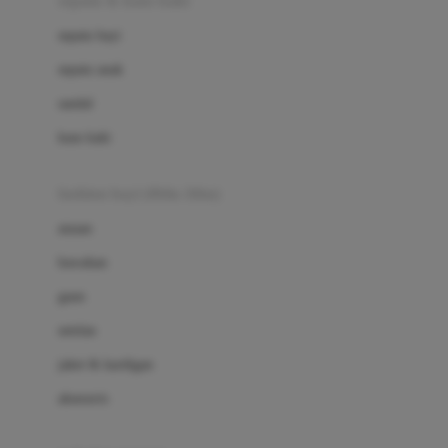
sepatu & kaus kaki
Bio Oil
sepatu bayi
Biolane
sepatu anak
Bite Fighters
sandal
Bizzi Growin
kaus kaki
Blackmores
fashion bayi (0bln-3thn)
Blooming Marvellous
atasan
Bonnels
bawahan
Bravado
gaun
Bruder
setelan
Brush Baby
jaket & kardigan
Buds Organics
aksesoris
Bugaboo
Buggygear