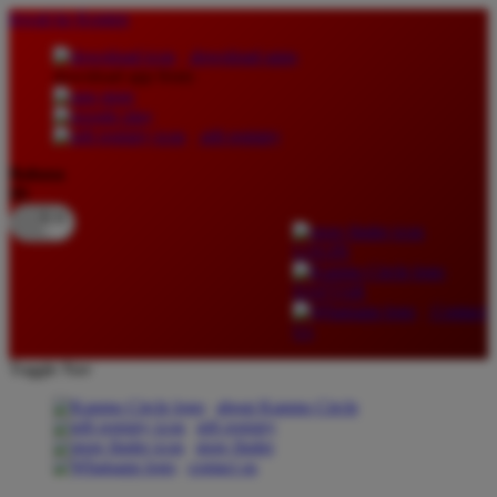
lewati ke Konten
download apps
download app from:
gift registry
Bahasa
ID
LOGIN
DAFTAR
Contact
Us
Toggle Nav
about Kanmo Circle
gift registry
store finder
contact us