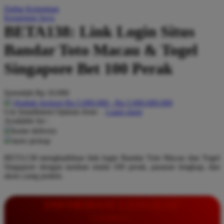
Daftar Keinginan
Q
Keranjang Saya
BETA138: Link Login Situs
QV Baby
Bandar Toto Macau & Togel
R
Singapore Bet 100 Perak
Real Shades
Red Castle
Serendah
Rp 10.000
Ribbon Madness
Hadiah Jackpot
Rp.5.000.000
-
Rp.5.000.000.000
Use Installment Options from
.
Laarn more
Available for :
S
home delivery
store pickup
Sebamed
BETA138 menghadirkan link login Bandar Toto Macau dan Togel
Silver Cross
Singapore dengan taruhan mulai 100 perak, pasaran lengkap, dan
akses yang praktis.
Simply Idea
Skip Hop
INFORMASI LENGKAP
Spectra