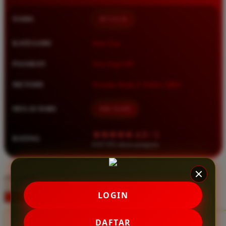
Squishmallows
NAMA
BETA138
Starbooks
Stick-O
KATEGORI
Situs Toto
Stokke
PASARAN
Toto Togel 4D
Sudocrem
METODE
Transfer Bank, E-Wallet, QRIS
Sumimo
Sunnylife
MULAI DARI
IDR 10.000
Sun-Staches
★★★★★ 4.9 / 5
RATING
Swimava
8.417.951 ulasan pengguna
T
choose qty
Tommee Tippee
LOGIN
DAFTAR
LOGIN
Trunki
Tutti Bambini
DAFTAR
CLAIM BONUS