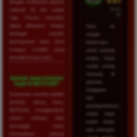
★★★★★
dengan melakukan deposit
23 Februari
sebesar 10 ribu rupiah
2026
saja. Proses transaksi
dapat dilakukan melalui
Situs ini
berbagai metode
sangat
pembayaran bank lokal
terpercaya
maupun e-wallet yang
untuk pasang
tersedia di situs kami.
angka. Saya
sudah sering
menang di
Apakah aman bermain
pasaran
togel di BETA138?
Singapore
Keamanan member adalah
dan
prioritas utama kami.
pembayarannya
BETA138 menggunakan
selalu tepat
sistem enkripsi data
waktu tanpa
tercanggih untuk
ada potongan
memastikan seluruh