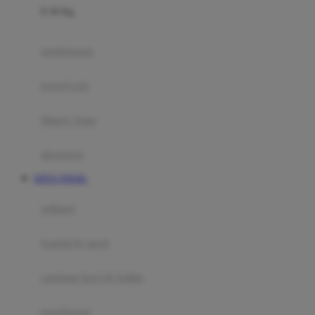
0-36 Kg
Fisher Price
Flipper
gendongan
Friends Of Sally
travel cots
G
diaper bags
Gb
Geko
aksesoris
Graco
SITUS TOGEL
Gund
selimut
H
bantal & sprei
Habbie
Haenim
ranjang bayi & balita
Happy Horse
perabotan