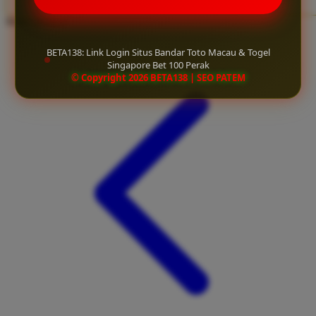
Twistshake
Share product:
TY Toys
BETA138: Link Login Situs Bandar Toto Macau & Togel
U
Singapore Bet 100 Perak
© Copyright 2026 BETA138 | SEO PATEM
V
Veja
Vitaflow
Vtech
W
Waterland
Wellness
X