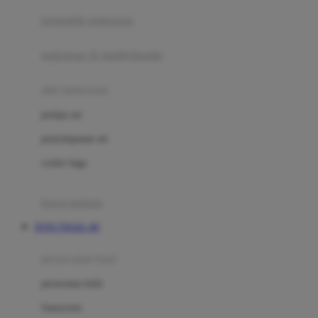
pengolah makanan
Joolz
Jujube
makanan & multivitamin
K
alat menyusui
Kiddycuts
pompa asi
Kumon
penyimpanan asi
L
cooler bags
Leapfrog
kursi makan
Leclerc
TOTO TOGEL 4D
Lee Vierra
Lillebaby
perawatan bayi
Little Bird Told Me
perawatan kulit
Little Miss Janis
Sunscreen