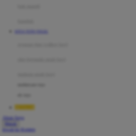
Moby
bak mandi
Momami
handuk
Mothercare
SITUS TOTO TOGEL
Mustela
ayunan dan walker bayi
My Buddy Tag
My K
alas bermain anak bayi
N
mainan anak bayi
Naif
mothercare toys
Nike
elc toys
Nordic Natural
BETA138
Nuby
Akun Saya
Nuna
Masuk
lewati ke Konten
O