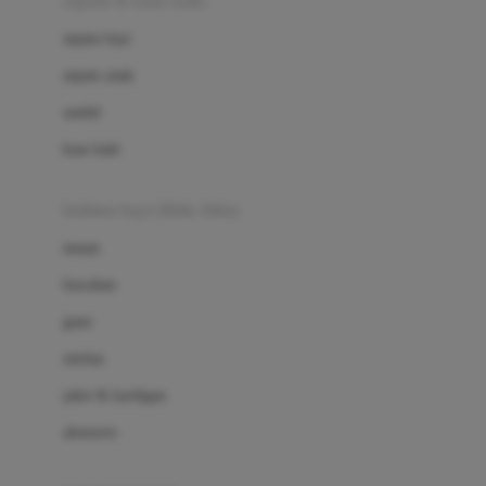
sepatu & kaus kaki
Bio Oil
sepatu bayi
Biolane
sepatu anak
Bite Fighters
sandal
Bizzi Growin
kaus kaki
Blackmores
fashion bayi (0bln-3thn)
Blooming Marvellous
atasan
Bonnels
bawahan
Bravado
gaun
Bruder
setelan
Brush Baby
jaket & kardigan
Buds Organics
aksesoris
Bugaboo
Buggygear