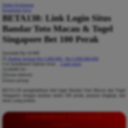
Daftar Keinginan
Q
Keranjang Saya
BETA138: Link Login Situs
QV Baby
Bandar Toto Macau & Togel
R
Singapore Bet 100 Perak
Real Shades
Red Castle
Serendah
Rp 10.000
Ribbon Madness
Hadiah Jackpot
Rp.5.000.000
-
Rp.5.000.000.000
Use Installment Options from
.
Laarn more
Available for :
S
home delivery
store pickup
Sebamed
BETA138 menghadirkan link login Bandar Toto Macau dan Togel
Silver Cross
Singapore dengan taruhan mulai 100 perak, pasaran lengkap, dan
akses yang praktis.
Simply Idea
Skip Hop
INFORMASI LENGKAP
Spectra