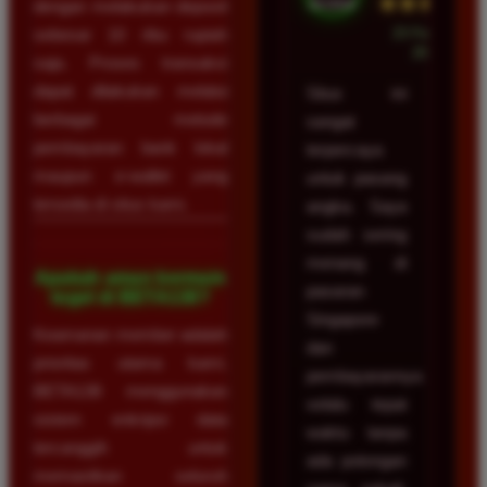
★★★★★
dengan melakukan deposit
23 Februari
sebesar 10 ribu rupiah
2026
saja. Proses transaksi
dapat dilakukan melalui
Situs ini
berbagai metode
sangat
pembayaran bank lokal
terpercaya
maupun e-wallet yang
untuk pasang
tersedia di situs kami.
angka. Saya
sudah sering
menang di
Apakah aman bermain
pasaran
togel di BETA138?
Singapore
Keamanan member adalah
dan
prioritas utama kami.
pembayarannya
BETA138 menggunakan
selalu tepat
sistem enkripsi data
waktu tanpa
tercanggih untuk
ada potongan
memastikan seluruh