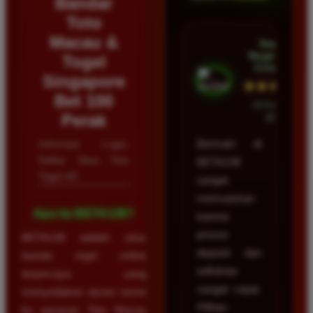
Bandar
Toto
Macau &
Nadia
Nugroho •
Togel
Cirebon
Singapore
★★★★★
Bet 100
23 Februari
Perak
2026
Informasi Login,
Bermain di
Daftar Situs Toto
BETA138
Togel 4D
sangat
memuaskan
Apa itu BETA138?
karena
proses
BETA138 adalah situs
deposit dan
bandar togel online
withdraw
terpercaya yang
sangat cepat.
menyediakan akses resmi
Pilihan
ke pasaran Toto Macau