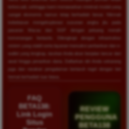
terkecuali, sehingga kami menawarkan minimal modal yang
sangat ekonomis namun tetap berhadiah besar. Nikmati
kebebasan mengeksplorasi susunan angka jitu pada
pasaran Macau dan SGP dengan peluang meraih
kemenangan fantastis. Dilengkapi dengan infrastruktur
sistem yang stabil serta layanan transaksi perbankan dan e-
wallet yang lengkap, taruhan Anda akan berjalan lancar dari
awal hingga penarikan dana. Daftarkan diri Anda sekarang
juga dan rasakan pengalaman bertaruh togel dengan bet
hemat berhadiah luar biasa.
FAQ
BETA138:
REVIEW
Link Login
PENGGUNA
Situs
BETA138