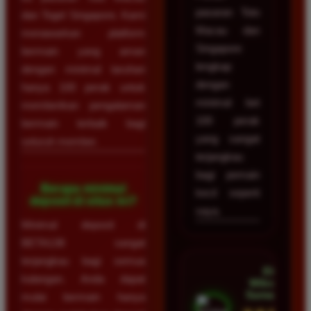
pasaran Toto
dan Togel Singapore. Kami
Macau dan
menawarkan platform
Singapore
bermain yang aman
lengkap
dengan minimal taruhan
dengan
hanya 100 perak untuk
minimal bet
memberikan pengalaman
100 perak
bermain terbaik bagi
yang sangat
seluruh member.
terjangkau
bagi pemain
Berapa minimal
kecil seperti
deposit di situs ini?
saya.
Minimal deposit di
BETA138 sangat
terjangkau bagi semua
Eko
kalangan. Anda dapat
Wibowo •
Samarinda
mulai bermain hanya