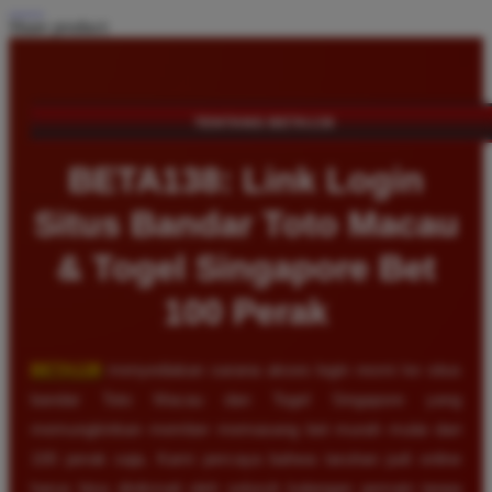
Share product:
TENTANG BETA138
BETA138: Link Login
Situs Bandar Toto Macau
& Togel Singapore Bet
100 Perak
BETA138
menyediakan sarana akses login resmi ke situs
bandar Toto Macau dan Togel Singapore yang
memungkinkan member memasang bet murah mulai dari
100 perak saja. Kami percaya bahwa taruhan judi online
harus bisa dinikmati oleh seluruh kalangan pemain tanpa