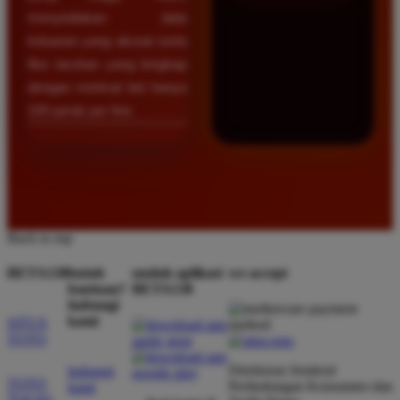
menyediakan data
keluaran yang akurat serta
fitur taruhan yang lengkap
dengan minimal bet hanya
100 perak per line.
Back to top
BETA138
butuh
unduh aplikasi
we accept
bantuan?
BETA138
hubungi
kami
SITUS
TOTO
Direktorat Jenderal
hubungi
TOTO
Perlindungan Konsumen dan
kami
TOGEL