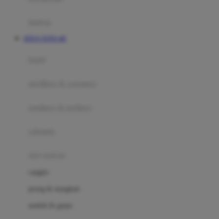
Happy Tummy
Hauck
matras
Havaianas
SITUS TOTO 4D
Hegen
botol
Hot Wheels
sterilizer & warmers
Hybrid
soothers & teethers
I
Inlacta DHA
celemek
Interlac
alat makan
Ivenet
cangkir
J
piring & mangkuk
Jack N Jill
sendok & garpu
Joie