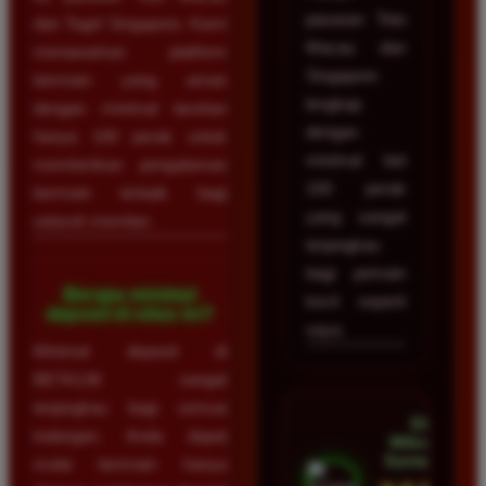
pasaran Toto
dan Togel Singapore. Kami
Macau dan
menawarkan platform
Singapore
bermain yang aman
lengkap
dengan minimal taruhan
dengan
hanya 100 perak untuk
minimal bet
memberikan pengalaman
100 perak
bermain terbaik bagi
yang sangat
seluruh member.
terjangkau
bagi pemain
Berapa minimal
kecil seperti
deposit di situs ini?
saya.
Minimal deposit di
BETA138 sangat
terjangkau bagi semua
Eko
kalangan. Anda dapat
Wibowo •
Samarinda
mulai bermain hanya