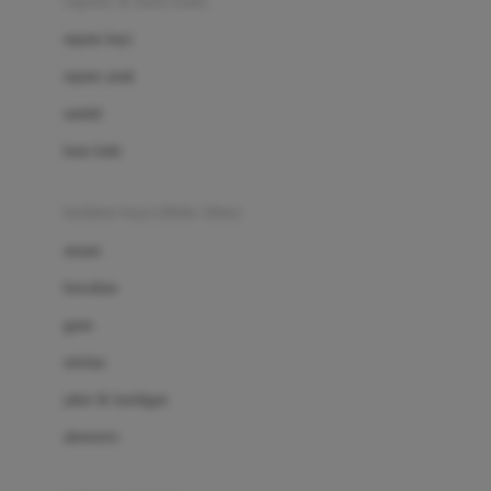
sepatu & kaus kaki
Bio Oil
sepatu bayi
Biolane
sepatu anak
Bite Fighters
sandal
Bizzi Growin
kaus kaki
Blackmores
fashion bayi (0bln-3thn)
Blooming Marvellous
atasan
Bonnels
bawahan
Bravado
gaun
Bruder
setelan
Brush Baby
jaket & kardigan
Buds Organics
aksesoris
Bugaboo
Buggygear