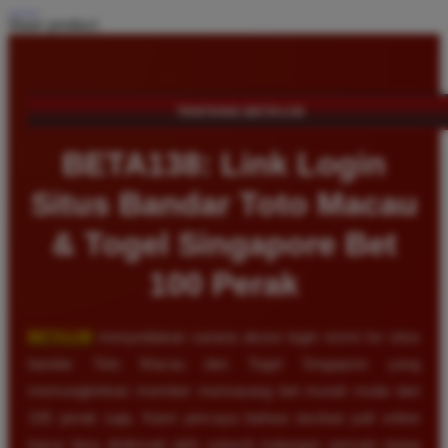
Share product:
TENTANG BETA138
BETA138: Link Login
Situs Bandar Toto Macau
& Togel Singapore Bet
100 Perak
BETA138
menyediakan sarana akses login resmi ke situs
bandar Toto Macau dan Togel Singapore yang
memungkinkan member memasang bet murah mulai dari
100 perak saja. Kami percaya bahwa taruhan judi online
harus bisa dinikmati oleh seluruh kalangan pemain tanpa