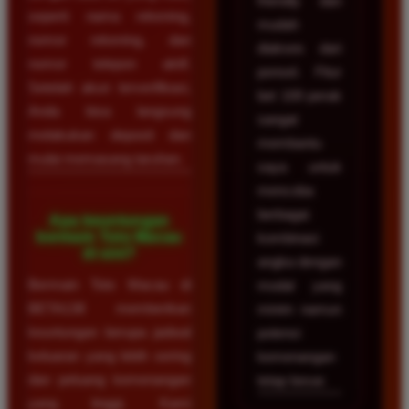
friendly dan
seperti nama rekening,
mudah
nomor rekening, dan
diakses dari
nomor telepon aktif.
ponsel. Fitur
Setelah akun terverifikasi,
bet 100 perak
Anda bisa langsung
sangat
melakukan deposit dan
membantu
mulai memasang taruhan.
saya untuk
mencoba
berbagai
Apa keuntungan
bermain Toto Macau
kombinasi
di sini?
angka dengan
Bermain Toto Macau di
modal yang
BETA138 memberikan
minim namun
keuntungan berupa jadwal
potensi
keluaran yang lebih sering
kemenangan
dan peluang kemenangan
tetap besar.
yang tinggi. Kami