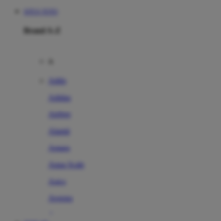
SITUS TOTO
Brand A-Z
A
Addo
Adidas
Airfree
Alamii
Amara
Aqua Scale
Asics
Aveeno
Awan