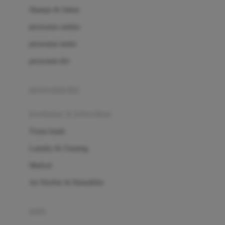
London Taxi
Shampo & Sabun
Love To Dream
perawatan rambut
perawatan mulut
M
perawatan diri
Magformers
Mama's Choice
perawatan ibu
Mamas&Papas
kesehatan & kebersihan
Mamaway
Tissue basah
Maxi Cosi
Laundry & Cleaning
Megabloks
Medical
Micro
Air Purifier & Humidifier
MiDeer
Mimi & Lula
potty
Mini Monkey