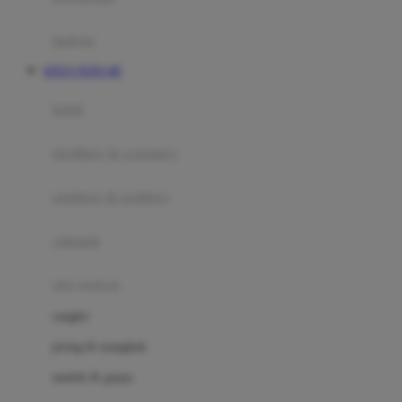
Happy Tummy
Hauck
matras
Havaianas
SITUS TOTO 4D
Hegen
botol
Hot Wheels
sterilizer & warmers
Hybrid
soothers & teethers
I
Inlacta DHA
celemek
Interlac
alat makan
Ivenet
cangkir
J
piring & mangkuk
Jack N Jill
sendok & garpu
Joie