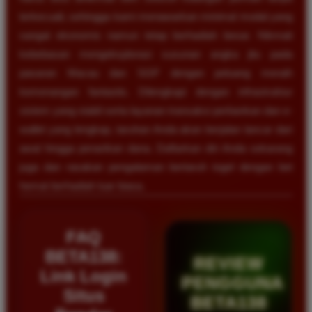
terkecuali, sehingga kami menawarkan minimal modal yang
sangat ekonomis namun tetap berhadiah besar. Nikmati
kebebasan mengeksplorasi susunan angka jitu pada
pasaran Macau dan SGP dengan peluang meraih
kemenangan fantastis. Dilengkapi dengan infrastruktur
sistem yang stabil serta layanan transaksi perbankan dan e-
wallet yang lengkap, taruhan Anda akan berjalan lancar dari
awal hingga penarikan dana. Daftarkan diri Anda sekarang
juga dan rasakan pengalaman bertaruh togel dengan bet
hemat berhadiah luar biasa.
FAQ
BETA138:
REVIEW
Link Login
PENGGUNA
Situs
BETA138