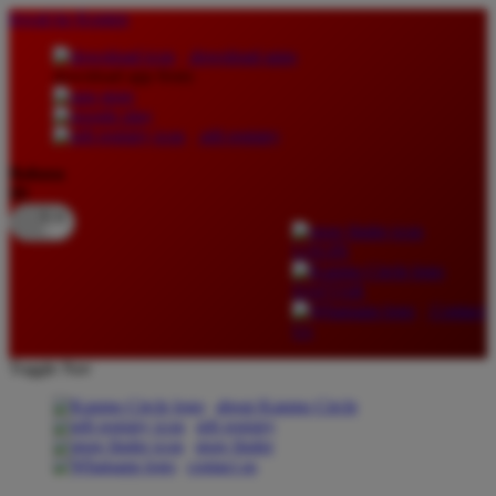
lewati ke Konten
download apps
download app from:
gift registry
Bahasa
ID
LOGIN
DAFTAR
Contact
Us
Toggle Nav
about Kanmo Circle
gift registry
store finder
contact us