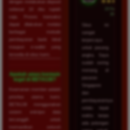
★★★★★
dengan melakukan deposit
23 Februari
sebesar 10 ribu rupiah
2026
saja. Proses transaksi
dapat dilakukan melalui
Situs ini
berbagai metode
sangat
pembayaran bank lokal
terpercaya
maupun e-wallet yang
untuk pasang
tersedia di situs kami.
angka. Saya
sudah sering
menang di
Apakah aman bermain
pasaran
togel di BETA138?
Singapore
Keamanan member adalah
dan
prioritas utama kami.
pembayarannya
BETA138 menggunakan
selalu tepat
sistem enkripsi data
waktu tanpa
tercanggih untuk
ada potongan
memastikan seluruh