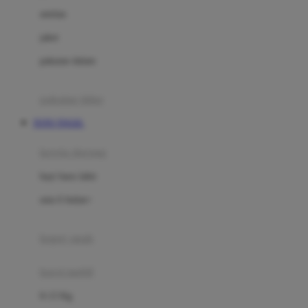
Dae Organics
setelan
Docare
jaket
Doona
pakaian dalam
Down To Earth
Drew
pakaian tidur
Dr. Brown's
TOTO TOGEL
E
kereta dorong
ELC
bayi baru lahir
Ergobaby
usia 6 bulan+
Expert Care
koper anak
Ezyroller
kursi mobil
F
0-13 Kg
Felt So Sweet