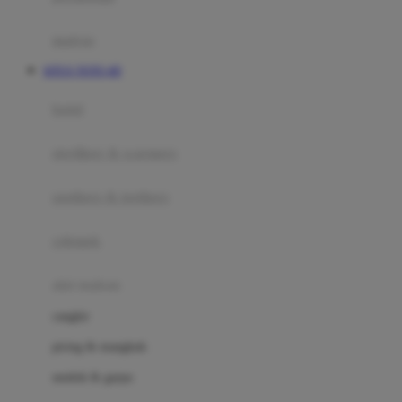
Happy Tummy
Hauck
matras
Havaianas
SITUS TOTO 4D
Hegen
botol
Hot Wheels
sterilizer & warmers
Hybrid
soothers & teethers
I
Inlacta DHA
celemek
Interlac
alat makan
Ivenet
cangkir
J
piring & mangkuk
Jack N Jill
sendok & garpu
Joie