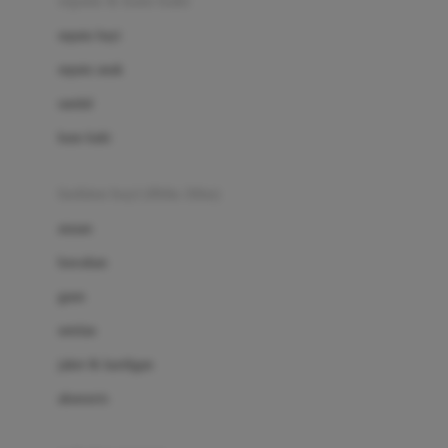
sepatu & kaus kaki
Bio Oil
sepatu bayi
Biolane
sepatu anak
Bite Fighters
sandal
Bizzi Growin
kaus kaki
Blackmores
fashion bayi (0bln-3thn)
Blooming Marvellous
atasan
Bonnels
bawahan
Bravado
gaun
Bruder
setelan
Brush Baby
jaket & kardigan
Buds Organics
aksesoris
Bugaboo
Buggygear