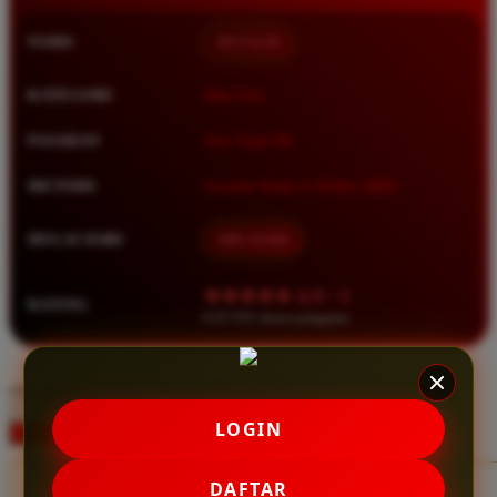
Squishmallows
NAMA
BETA138
Starbooks
Stick-O
KATEGORI
Situs Toto
Stokke
PASARAN
Toto Togel 4D
Sudocrem
METODE
Transfer Bank, E-Wallet, QRIS
Sumimo
Sunnylife
MULAI DARI
IDR 10.000
Sun-Staches
★★★★★ 4.9 / 5
RATING
Swimava
8.417.951 ulasan pengguna
T
choose qty
Tommee Tippee
LOGIN
DAFTAR
LOGIN
Trunki
Tutti Bambini
DAFTAR
CLAIM BONUS