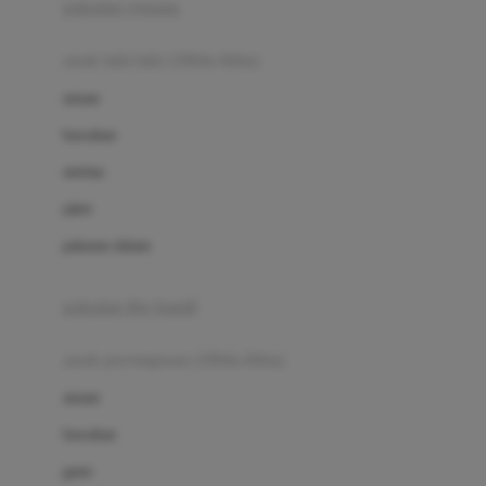
pakaian renang
Bumkins
anak laki-laki (18bln-8thn)
C
atasan
Cetaphil
bawahan
Chicco
setelan
Childlife
jaket
Clevamama
pakaian dalam
Cocolatte
Cottonseeds
pakaian ibu hamil
Cozy N Safe
anak perempuan (18bln-8thn)
Crane
atasan
Cybex
bawahan
D
gaun