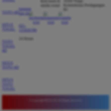
Tertib Niaga
ikuti kami di
Kementerian Perdagangan
media sosial
bantuan
RI
TOTO 4D
dan faq
SITUS
021-
TOGEL
123456789
24 Hours
TOTO
TOGEL
4D
SITUS
TOTO 4D
SITUS
TOTO
TOGEL
© Copyright BETA138. All Rights Reserved.