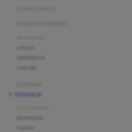
pengolah makanan
Joolz
Jujube
makanan & multivitamin
K
alat menyusui
Kiddycuts
pompa asi
Kumon
penyimpanan asi
L
cooler bags
Leapfrog
kursi makan
Leclerc
TOTO TOGEL 4D
Lee Vierra
Lillebaby
perawatan bayi
Little Bird Told Me
perawatan kulit
Little Miss Janis
Sunscreen