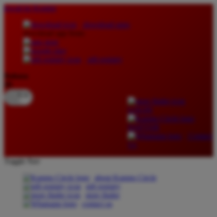
lewati ke Konten
download apps
download app from:
gift registry
Bahasa
ID
LOGIN
DAFTAR
Contact
Us
Toggle Nav
about Kanmo Circle
gift registry
store finder
contact us