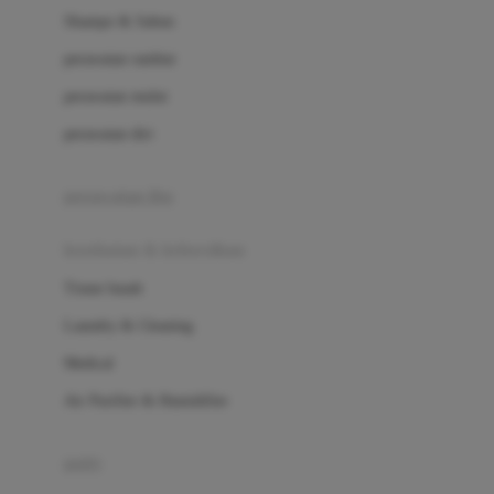
London Taxi
Shampo & Sabun
Love To Dream
perawatan rambut
perawatan mulut
M
perawatan diri
Magformers
Mama's Choice
perawatan ibu
Mamas&Papas
kesehatan & kebersihan
Mamaway
Tissue basah
Maxi Cosi
Laundry & Cleaning
Megabloks
Medical
Micro
Air Purifier & Humidifier
MiDeer
Mimi & Lula
potty
Mini Monkey