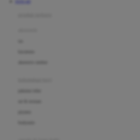
TOTO 4D
Azetabio
produk terbaru
B
aksesoris
Baabaasheepz
tas
Babiators
kacamata
Baby Dove
aksesoris rambut
Baby Jogger
Baby Rovega
kebutuhan bayi
Babybee
pakaian tidur
Banana Boat
set & terusan
Banz
piyama
Barbie
bodysuits
Beaba
Beauty Barn