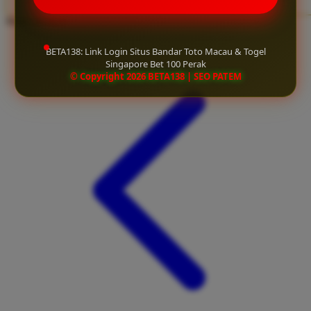
Twistshake
Share product:
TY Toys
BETA138: Link Login Situs Bandar Toto Macau & Togel
U
Singapore Bet 100 Perak
© Copyright 2026 BETA138 | SEO PATEM
V
Veja
Vitaflow
Vtech
W
Waterland
Wellness
X