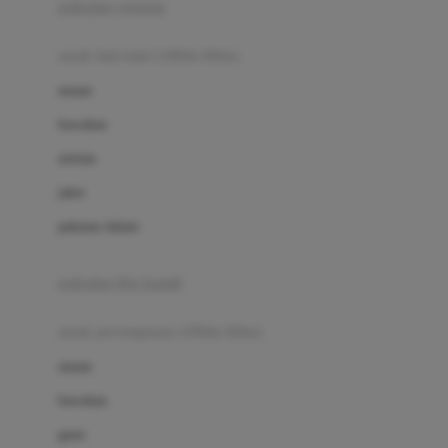
pakaian renang
Bumkins
anak laki-laki (18bln-8thn)
C
atasan
Cetaphil
bawahan
Chicco
setelan
Childlife
jaket
Clevamama
pakaian dalam
Cocolatte
Cottonseeds
pakaian ibu hamil
Cozy N Safe
anak perempuan (18bln-8thn)
Crane
atasan
Cybex
bawahan
D
gaun