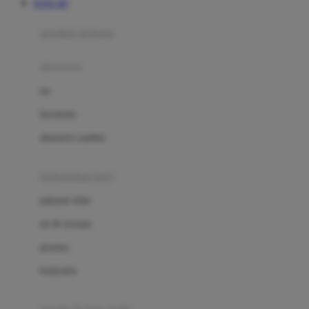
TOTO 4D
Azetabio
produk terbaru
B
aksesoris
Baabaasheepz
tas
Babiators
kacamata
Baby Dove
aksesoris rambut
Baby Jogger
Baby Rovega
kebutuhan bayi
Babybee
pakaian tidur
Banana Boat
set & terusan
Banz
piyama
Barbie
bodysuits
Beaba
Beauty Barn