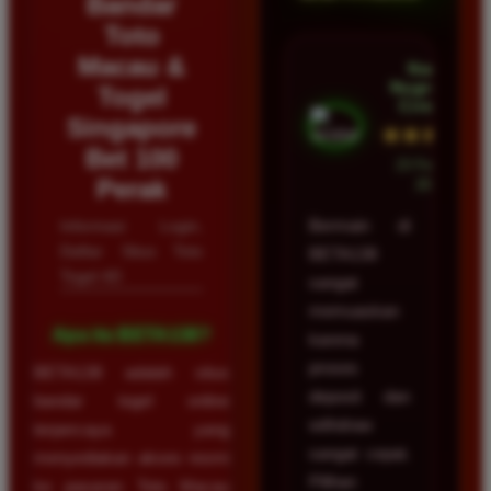
Bandar
Toto
Macau &
Nadia
Nugroho •
Togel
Cirebon
Singapore
★★★★★
Bet 100
23 Februari
Perak
2026
Informasi Login,
Bermain di
Daftar Situs Toto
BETA138
Togel 4D
sangat
memuaskan
Apa itu BETA138?
karena
proses
BETA138 adalah situs
deposit dan
bandar togel online
withdraw
terpercaya yang
sangat cepat.
menyediakan akses resmi
Pilihan
ke pasaran Toto Macau