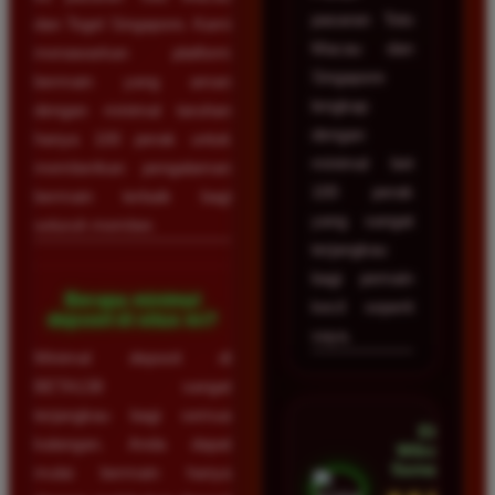
pasaran Toto
dan Togel Singapore. Kami
Macau dan
menawarkan platform
Singapore
bermain yang aman
lengkap
dengan minimal taruhan
dengan
hanya 100 perak untuk
minimal bet
memberikan pengalaman
100 perak
bermain terbaik bagi
yang sangat
seluruh member.
terjangkau
bagi pemain
Berapa minimal
kecil seperti
deposit di situs ini?
saya.
Minimal deposit di
BETA138 sangat
terjangkau bagi semua
Eko
kalangan. Anda dapat
Wibowo •
Samarinda
mulai bermain hanya