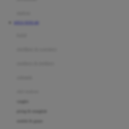
Happy Tummy
Hauck
matras
Havaianas
SITUS TOTO 4D
Hegen
botol
Hot Wheels
sterilizer & warmers
Hybrid
soothers & teethers
I
Inlacta DHA
celemek
Interlac
alat makan
Ivenet
cangkir
J
piring & mangkuk
Jack N Jill
sendok & garpu
Joie