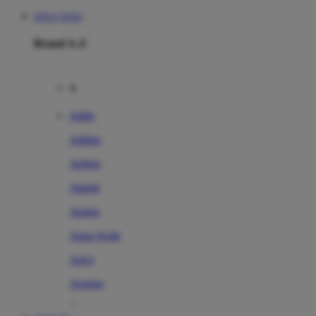
SITUS TOTO
Brand A-Z
A
Addo
Adidas
Airfree
Alamii
Amara
Aqua Scale
Asics
Aveeno
Awan