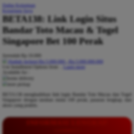
Daftar Keinginan
Q
Keranjang Saya
BETA138: Link Login Situs
QV Baby
Bandar Toto Macau & Togel
R
Singapore Bet 100 Perak
Real Shades
Red Castle
Serendah
Rp 10.000
Ribbon Madness
Hadiah Jackpot
Rp.5.000.000
-
Rp.5.000.000.000
Use Installment Options from
.
Laarn more
Available for :
S
home delivery
store pickup
Sebamed
BETA138 menghadirkan link login Bandar Toto Macau dan Togel
Silver Cross
Singapore dengan taruhan mulai 100 perak, pasaran lengkap, dan
akses yang praktis.
Simply Idea
Skip Hop
INFORMASI LENGKAP
Spectra