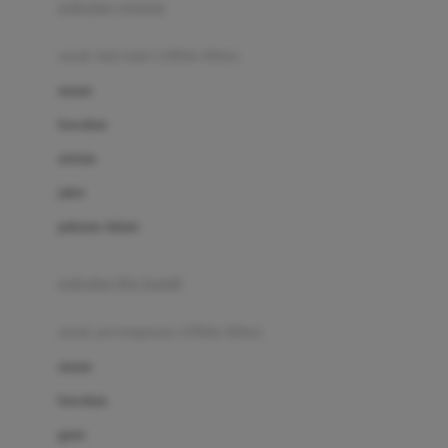
pakaian renang
Bumkins
anak laki-laki (18bln-8thn)
C
atasan
Cetaphil
bawahan
Chicco
setelan
Childlife
jaket
Clevamama
pakaian dalam
Cocolatte
Cottonseeds
pakaian ibu hamil
Cozy N Safe
anak perempuan (18bln-8thn)
Crane
atasan
Cybex
bawahan
D
gaun