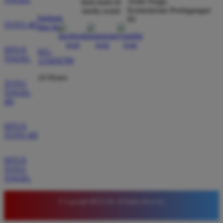
Tertib Niaga
ikuti kami di
Kementerian Perdagangan
media sosial
bantuan
RI
TOTO 4D
dan faq
SITUS
021-
TOGEL
123456789
24 Hours
TOTO
TOGEL
4D
SITUS
TOTO 4D
SITUS
TOTO
TOGEL
© Copyright BETA138. All Rights Reserved.