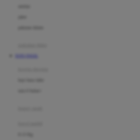
Dae Organics
setelan
Docare
jaket
Doona
pakaian dalam
Down To Earth
Drew
pakaian tidur
Dr. Brown's
TOTO TOGEL
E
kereta dorong
ELC
bayi baru lahir
Ergobaby
usia 6 bulan+
Expert Care
koper anak
Ezyroller
kursi mobil
F
0-13 Kg
Felt So Sweet