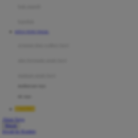
Moby
bak mandi
Momami
handuk
Mothercare
SITUS TOTO TOGEL
Mustela
ayunan dan walker bayi
My Buddy Tag
My K
alas bermain anak bayi
N
mainan anak bayi
Naif
mothercare toys
Nike
elc toys
Nordic Natural
BETA138
Nuby
Akun Saya
Nuna
Masuk
lewati ke Konten
O