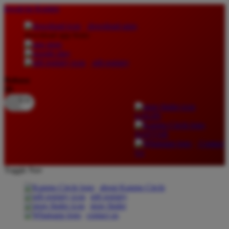
lewati ke Konten
download apps
download app from:
gift registry
Bahasa
ID
LOGIN
DAFTAR
Contact
Us
Toggle Nav
about Kanmo Circle
gift registry
store finder
contact us