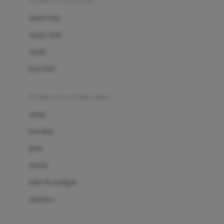
sepatu & kaus kaki
Bio Oil
sepatu bayi
Biolane
sepatu anak
Bite Fighters
sandal
Bizzi Growin
kaus kaki
Blackmores
fashion bayi (0bln-3thn)
Blooming Marvellous
atasan
Bonnels
bawahan
Bravado
gaun
Bruder
setelan
Brush Baby
jaket & kardigan
Buds Organics
aksesoris
Bugaboo
Buggygear