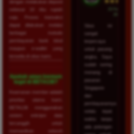
★★★★★
dengan melakukan deposit
23 Februari
sebesar 10 ribu rupiah
2026
saja. Proses transaksi
dapat dilakukan melalui
Situs ini
berbagai metode
sangat
pembayaran bank lokal
terpercaya
maupun e-wallet yang
untuk pasang
tersedia di situs kami.
angka. Saya
sudah sering
menang di
Apakah aman bermain
pasaran
togel di BETA138?
Singapore
Keamanan member adalah
dan
prioritas utama kami.
pembayarannya
BETA138 menggunakan
selalu tepat
sistem enkripsi data
waktu tanpa
tercanggih untuk
ada potongan
memastikan seluruh