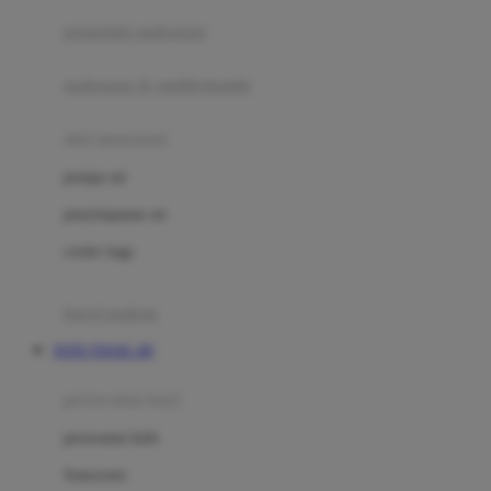
pengolah makanan
Joolz
Jujube
makanan & multivitamin
K
alat menyusui
Kiddycuts
pompa asi
Kumon
penyimpanan asi
L
cooler bags
Leapfrog
kursi makan
Leclerc
TOTO TOGEL 4D
Lee Vierra
Lillebaby
perawatan bayi
Little Bird Told Me
perawatan kulit
Little Miss Janis
Sunscreen