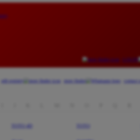
istry
LOGIN
gift registry
store finder
contact 
I
J
K
L
M
N
O
P
Q
R
TOTO 4D
TOTO