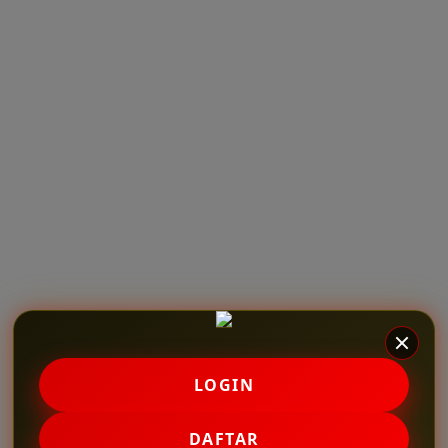
LOGIN
DAFTAR