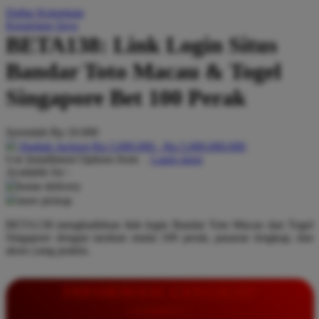
Daftar Keinginan
Q
Keranjang Saya
BETA138: Link Login Situs
QV Baby
Bandar Toto Macau & Togel
R
Singapore Bet 100 Perak
Real Shades
Red Castle
Serendah
Rp 10.000
Ribbon Madness
Hadiah Jackpot
Rp.5.000.000
-
Rp.5.000.000.000
Use Installment Options from
.
Laarn more
Available for :
S
home delivery
store pickup
Sebamed
BETA138 menghadirkan link login Bandar Toto Macau dan Togel
Silver Cross
Singapore dengan taruhan mulai 100 perak, pasaran lengkap, dan
akses yang praktis.
Simply Idea
Skip Hop
INFORMASI LENGKAP
Spectra