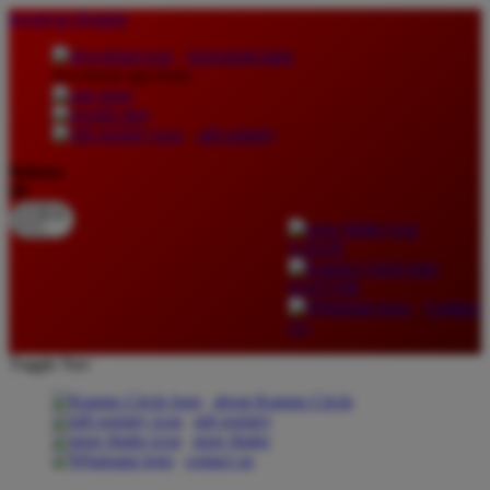
lewati ke Konten
download apps
download app from:
gift registry
Bahasa
ID
LOGIN
DAFTAR
Contact
Us
Toggle Nav
about Kanmo Circle
gift registry
store finder
contact us