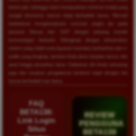
terkecuali, sehingga kami menawarkan minimal modal yang
sangat ekonomis namun tetap berhadiah besar. Nikmati
kebebasan mengeksplorasi susunan angka jitu pada
pasaran Macau dan SGP dengan peluang meraih
kemenangan fantastis. Dilengkapi dengan infrastruktur
sistem yang stabil serta layanan transaksi perbankan dan e-
wallet yang lengkap, taruhan Anda akan berjalan lancar dari
awal hingga penarikan dana. Daftarkan diri Anda sekarang
juga dan rasakan pengalaman bertaruh togel dengan bet
hemat berhadiah luar biasa.
FAQ
BETA138:
REVIEW
Link Login
PENGGUNA
Situs
BETA138