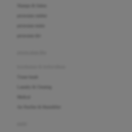
London Taxi
Shampo & Sabun
Love To Dream
perawatan rambut
perawatan mulut
M
perawatan diri
Magformers
Mama's Choice
perawatan ibu
Mamas&Papas
kesehatan & kebersihan
Mamaway
Tissue basah
Maxi Cosi
Laundry & Cleaning
Megabloks
Medical
Micro
Air Purifier & Humidifier
MiDeer
Mimi & Lula
potty
Mini Monkey